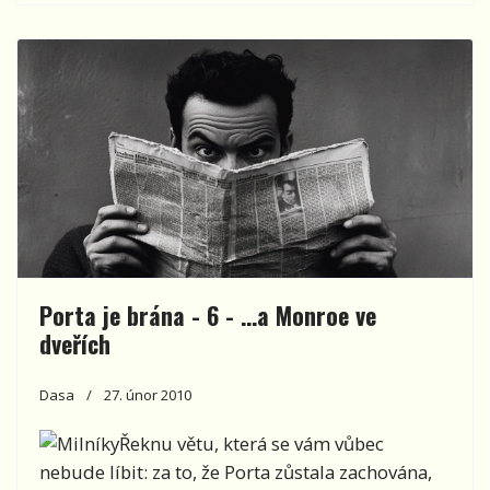
Porta je brána - 6 - …a Monroe ve
dveřích
Dasa
27. únor 2010
Řeknu větu, která se vám vůbec
nebude líbit: za to, že Porta zůstala zachována,