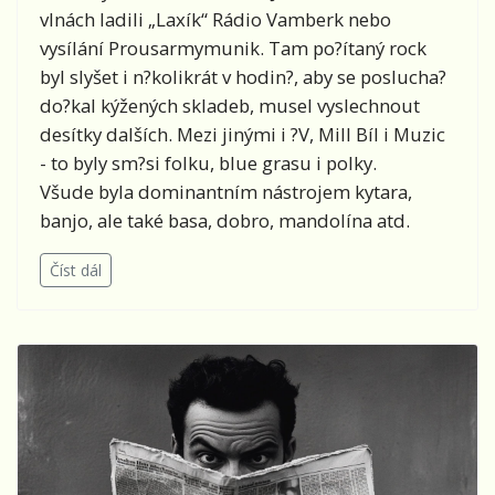
vlnách ladili „Laxík“ Rádio Vamberk nebo
vysílání Prousarmymunik. Tam po?ítaný rock
byl slyšet i n?kolikrát v hodin?, aby se poslucha?
do?kal kýžených skladeb, musel vyslechnout
desítky dalších. Mezi jinými i ?V, Mill Bíl i Muzic
- to byly sm?si folku, blue grasu i polky.
Všude byla dominantním nástrojem kytara,
banjo, ale také basa, dobro, mandolína atd.
Číst dál