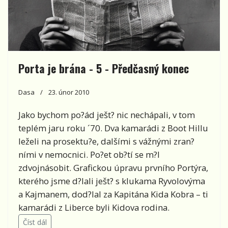
Porta je brána - 5 - Předčasný konec
Dasa
23. únor 2010
Jako bychom po?ád ješt? nic nechápali, v tom
teplém jaru roku ´70. Dva kamarádi z Boot Hillu
leželi na prosektu?e, dalšími s vážnými zran?
ními v nemocnici. Po?et ob?tí se m?l
zdvojnásobit. Grafickou úpravu prvního Portýra,
kterého jsme d?lali ješt? s klukama Ryvolovýma
a Kajmanem, dod?lal za Kapitána Kida Kobra – ti
kamarádi z Liberce byli Kidova rodina.
Číst dál