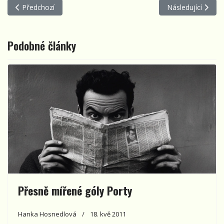
Předchozí článek: Porta je brána - 5 - Předčasný konec
Další článek: Port
Předchozí
Následující
Podobné články
Přesně mířené góly Porty
Hanka Hosnedlová
18. kvě 2011