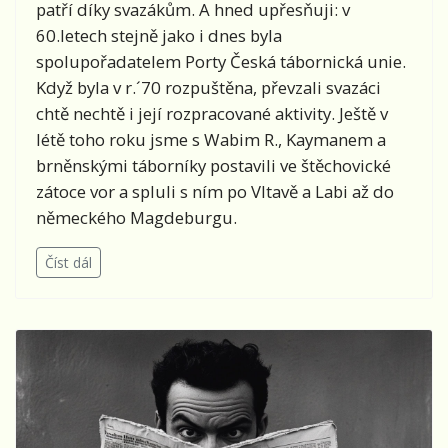
patří díky svazákům. A hned upřesňuji: v
60.letech stejně jako i dnes byla
spolupořadatelem Porty Česká tábornická unie.
Když byla v r.´70 rozpuštěna, převzali svazáci
chtě nechtě i její rozpracované aktivity. Ještě v
létě toho roku jsme s Wabim R., Kaymanem a
brněnskými táborníky postavili ve štěchovické
zátoce vor a spluli s ním po Vltavě a Labi až do
německého Magdeburgu.
Číst dál