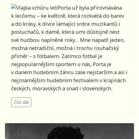
Porta už byla přirovnávána
k lecčemu – ke květině, která rozkvétá do barev
a do krásy, k dívce lámající srdce muzikantů i
posluchačů, k dámě, která umí důstojně nést
své hudbou naplněné roky... Mne napadl jeden,
možná netradiční, možná i trochu rouhačský
příměr – s fotbalem. Zatímco fotbal je
nejpopulárnějším sportem u nás, Porta je
v daném hudebním žánru zase nejstarším a asi i
nejznámějším hudebním festivalem v krajinách
českých, moravských a snad i slovenských.
Číst dál