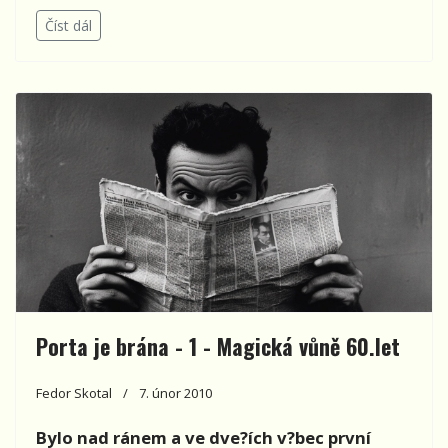
Číst dál
Porta je brána - 1 - Magická vůně 60.let
Fedor Skotal
7. únor 2010
Bylo nad ránem a ve dve?ích v?bec první