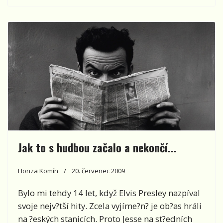
Jak to s hudbou začalo a nekončí...
Honza Komín
20. červenec 2009
Bylo mi tehdy 14 let, když Elvis Presley nazpíval
svoje nejv?tší hity. Zcela vyjíme?n? je ob?as hráli
na ?eských stanicích. Proto Jesse na st?edních