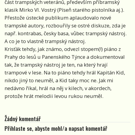
část trampských veteránů, především příbramský
klasik Mirko Vl. Vostrý (Píseň starého pistolníka aj.).
Přestože ústecké publikum aplaudovalo nové
trampské autory, rozbouřily se ostré diskuze, zda je
např. kontrabas, česky basa, vůbec trampský nástroj.
A co je to vlastně trampský nástroj.
Krisťák tehdy, jak známo, odvezl stopem(!) piáno z
Prahy do lesů u Panenského Týnce a dokumentoval
tak, že trampský nástroj je ten, na který hrají
trampové v lese. Na to piáno tehdy hrál Kapitán Kid,
nikdo jiný to neuměl, a Kid taky moc ne. Jak mi
nedávno říkal, hrál na něj v kilech, v akordech,
protože hrát melodii levou rukou neuměl.
Žádný komentář
Přihlaste se, abyste mohl/a napsat komentář