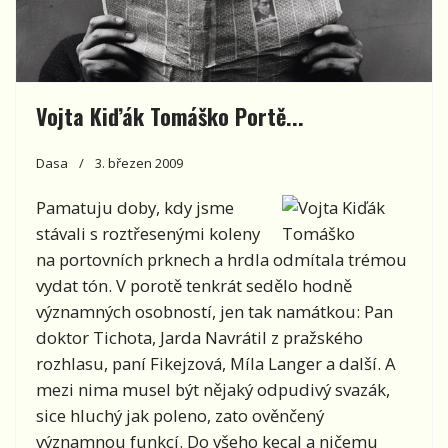
Vojta Kiďák Tomáško Portě...
Dasa
3. březen 2009
Pamatuju doby, kdy jsme
stávali s roztřesenými koleny
na portovních prknech a hrdla odmítala trémou
vydat tón. V porotě tenkrát sedělo hodně
významných osobností, jen tak namátkou: Pan
doktor Tichota, Jarda Navrátil z pražského
rozhlasu, paní Fikejzová, Míla Langer a další. A
mezi nima musel být nějaký odpudivý svazák,
sice hluchý jak poleno, zato ověnčený
významnou funkcí. Do všeho kecal a ničemu