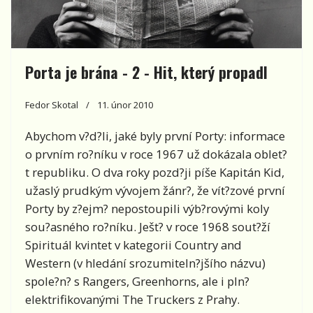
Porta je brána - 2 - Hit, který propadl
Fedor Skotal
11. únor 2010
Abychom v?d?li, jaké byly první Porty: informace
o prvním ro?níku v roce 1967 už dokázala oblet?
t republiku. O dva roky pozd?ji píše Kapitán Kid,
užaslý prudkým vývojem žánr?, že vít?zové první
Porty by z?ejm? nepostoupili výb?rovými koly
sou?asného ro?níku. Ješt? v roce 1968 sout?ží
Spirituál kvintet v kategorii Country and
Western (v hledání srozumiteln?jšího názvu)
spole?n? s Rangers, Greenhorns, ale i pln?
elektrifikovanými The Truckers z Prahy.