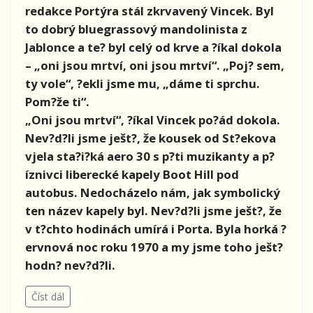
redakce Portýra stál zkrvavený Vincek. Byl
to dobrý bluegrassový mandolinista z
Jablonce a te? byl celý od krve a ?íkal dokola
– „oni jsou mrtví, oni jsou mrtví“. „Poj? sem,
ty vole“, ?ekli jsme mu, „dáme ti sprchu.
Pom?že ti“.
„Oni jsou mrtví“, ?íkal Vincek po?ád dokola.
Nev?d?li jsme ješt?, že kousek od St?ekova
vjela sta?i?ká aero 30 s p?ti muzikanty a p?
íznivci liberecké kapely Boot Hill pod
autobus. Nedocházelo nám, jak symbolický
ten název kapely byl. Nev?d?li jsme ješt?, že
v t?chto hodinách umírá i Porta. Byla horká ?
ervnová noc roku 1970 a my jsme toho ješt?
hodn? nev?d?li.
Číst dál