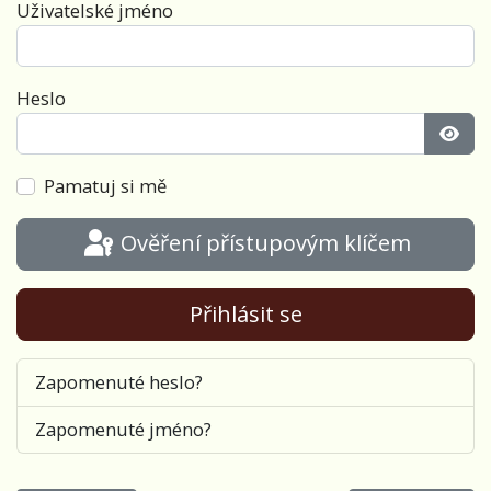
Uživatelské jméno
Heslo
Zobra
Pamatuj si mě
Ověření přístupovým klíčem
Přihlásit se
Zapomenuté heslo?
Zapomenuté jméno?