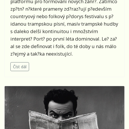
platformu pro formování nových žánr?. Zatímco
zp?tn? n?které prameny zd?raz?ují p?edevším
countryový nebo folkový p?dorys festivalu s p?
idanou trampskou písní, masív trampské hudby
s daleko delší kontinuitou i množstvím
interpret? Port? po první léta dominoval. Le? za?
al se zde definovat i folk, do té doby u nás málo
z?ejmý a tak?ka neexistující.
Číst dál