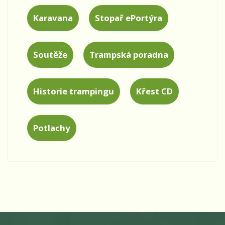
Karavana
Stopař ePortýra
Soutěže
Trampská poradna
Historie trampingu
Křest CD
Potlachy