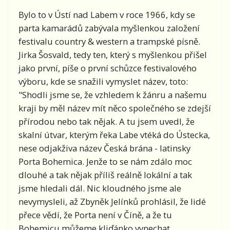
Bylo to v Ústí nad Labem v roce 1966, kdy se
parta kamarádů zabývala myšlenkou založení
festivalu country & western a trampské písně.
Jirka Šosvald, tedy ten, který s myšlenkou přišel
jako první, píše o první schůzce festivalového
výboru, kde se snažili vymyslet název, toto:
"Shodli jsme se, že vzhledem k žánru a našemu
kraji by měl název mít něco společného se zdejší
přírodou nebo tak nějak. A tu jsem uvedl, že
skalní útvar, kterým řeka Labe vtéká do Ústecka,
nese odjakživa název Česká brána - latinsky
Porta Bohemica. Jenže to se nám zdálo moc
dlouhé a tak nějak příliš reálně lokální a tak
jsme hledali dál. Nic kloudného jsme ale
nevymysleli, až Zbyněk Jelínků prohlásil, že lidé
přece vědí, že Porta není v Číně, a že tu
Bohemicu můžeme kliďánko vynechat.