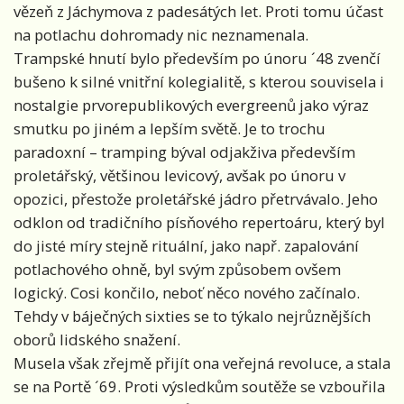
vězeň z Jáchymova z padesátých let. Proti tomu účast
na potlachu dohromady nic neznamenala.
Trampské hnutí bylo především po únoru ´48 zvenčí
bušeno k silné vnitřní kolegialitě, s kterou souvisela i
nostalgie prvorepublikových evergreenů jako výraz
smutku po jiném a lepším světě. Je to trochu
paradoxní – tramping býval odjakživa především
proletářský, většinou levicový, avšak po únoru v
opozici, přestože proletářské jádro přetrvávalo. Jeho
odklon od tradičního písňového repertoáru, který byl
do jisté míry stejně rituální, jako např. zapalování
potlachového ohně, byl svým způsobem ovšem
logický. Cosi končilo, neboť něco nového začínalo.
Tehdy v báječných sixties se to týkalo nejrůznějších
oborů lidského snažení.
Musela však zřejmě přijít ona veřejná revoluce, a stala
se na Portě ´69. Proti výsledkům soutěže se vzbouřila