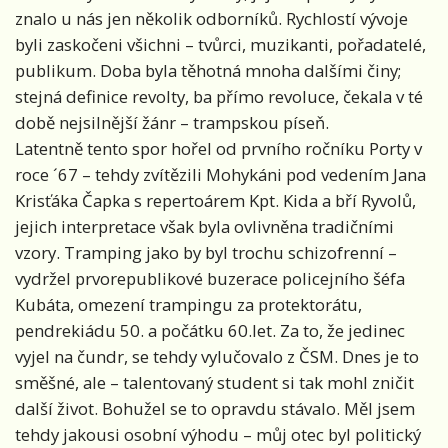
znalo u nás jen několik odborníků. Rychlostí vývoje
byli zaskočeni všichni – tvůrci, muzikanti, pořadatelé,
publikum. Doba byla těhotná mnoha dalšími činy;
stejná definice revolty, ba přímo revoluce, čekala v té
době nejsilnější žánr – trampskou píseň.
Latentně tento spor hořel od prvního ročníku Porty v
roce ´67 – tehdy zvítězili Mohykáni pod vedením Jana
Krisťáka Čapka s repertoárem Kpt. Kida a bří Ryvolů,
jejich interpretace však byla ovlivněna tradičními
vzory. Tramping jako by byl trochu schizofrenní –
vydržel prvorepublikové buzerace policejního šéfa
Kubáta, omezení trampingu za protektorátu,
pendrekiádu 50. a počátku 60.let. Za to, že jedinec
vyjel na čundr, se tehdy vylučovalo z ČSM. Dnes je to
směšné, ale – talentovaný student si tak mohl zničit
další život. Bohužel se to opravdu stávalo. Měl jsem
tehdy jakousi osobní výhodu – můj otec byl politický