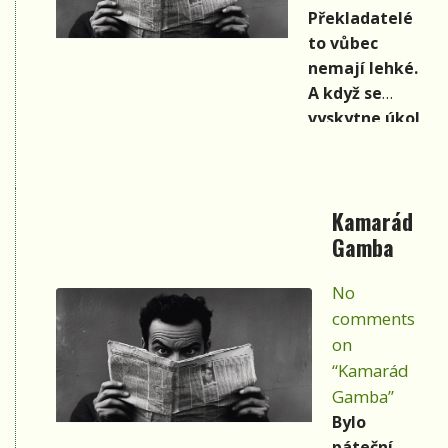
to takový
Překladatelé
běh čtyřmi
to vůbec
desetiletími
nemají lehké.
příběhů a
A když se
událostí,
vyskytne úkol
kdy jsem s
přebásnit text
muzikou žil
písně, je to už
a pro folk,
kaskadérština.
country a
Kamarád
trampské
Gamba
songy
usilovně
No
pracoval.
comments
on
“Kamarád
Gamba”
Bylo
páteční