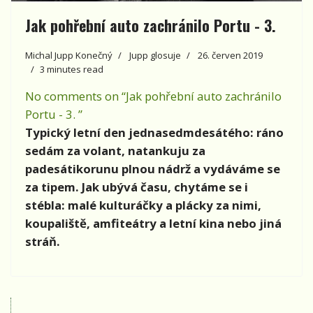
Jak pohřební auto zachránilo Portu - 3.
Michal Jupp Konečný
Jupp glosuje
26. červen 2019
3 minutes read
No comments on “Jak pohřební auto zachránilo
Portu - 3. ”
Typický letní den jednasedmdesátého: ráno
sedám za volant, natankuju za
padesátikorunu plnou nádrž a vydáváme se
za tipem. Jak ubývá času, chytáme se i
stébla: malé kulturáčky a plácky za nimi,
koupaliště, amfiteátry a letní kina nebo jiná
stráň.