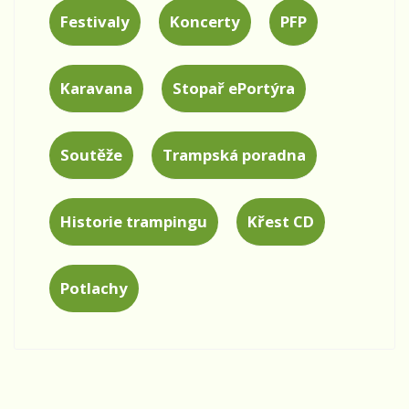
Festivaly
Koncerty
PFP
Karavana
Stopař ePortýra
Soutěže
Trampská poradna
Historie trampingu
Křest CD
Potlachy