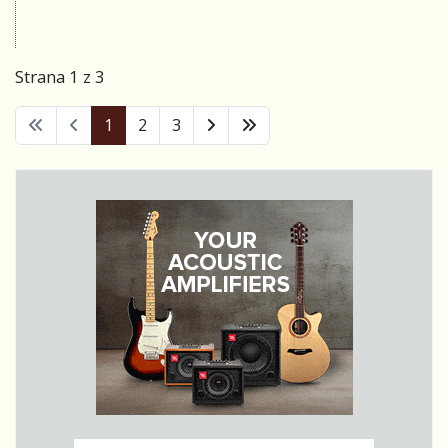
Přilehlá
známé. V
restaurace
zoologické
byla plná
zahradě v
Strana 1 z 3
kamarádů
Rožmitále pod
muzikantů,
Třemšínem je i
1
2
3
trampských
párek pildušek
osobností i
kamerunských.
svérázných
Živoří tam v
týpků.
otřesných
podmínkách.