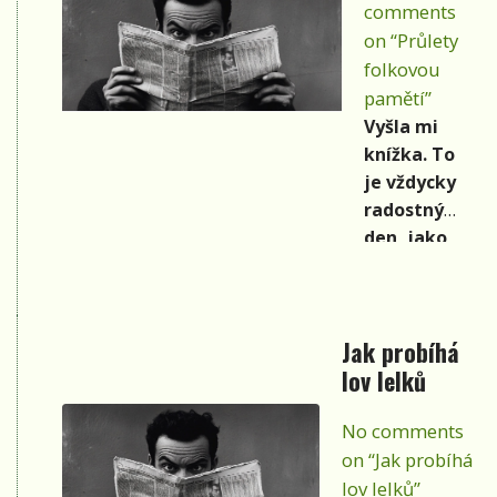
historie
comments
folkové (a
on “Průlety
samozřejmě
folkovou
také country
pamětí”
a dalších
Vyšla mi
příbuzných
knížka. To
žánrů) scény
je vždycky
doma i ve
radostný
světě. Na
den, jako
první číslo
když se vám
vyšel rok
narodí dítě.
1988.
A tahle
Jak probíhá
kniha je už
lov lelků
moje pátá.
Jmenuje se
No comments
PRŮLETY
on “Jak probíhá
FOLKOVOU
PAMĚTÍ a je
lov lelků”