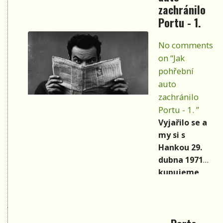
zachránilo
Portu - 1.
No comments
on “Jak
pohřební
auto
zachránilo
Portu - 1. ”
Vyjařilo se a
my si s
Hankou 29.
dubna 1971
kupujeme
auto. No
dobře, auto.
Tahle věc má
pro další