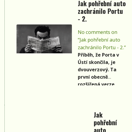
Jak pohřební auto
zachránilo Portu
- 2.
No comments on
“Jak pohřební auto
zachránilo Portu - 2.”
Příběh, že Porta v
Ústí skončila, je
dvouverzový. Ta
první obecně
rozšířená verze
hlásá, že festival v
Ústí zakázali. Což
nebylo v té době nic
Jak
nepředstavitelného.
pohřební
auto