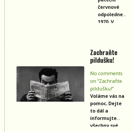
červnové
odpoledne
1970. V
Kulturním
domě v Ústí
nad Labem
Zachraňte
se ze všech
pildušku!
koutů
valila
No comments
Porta. Už
on “Zachraňte
čtvrtý
ročník, a
pildušku!”
jak nikdo z
Voláme vás na
nás tehdy
pomoc. Dejte
netušil,
to dál a
taky
informujte
poslední.
všechny své