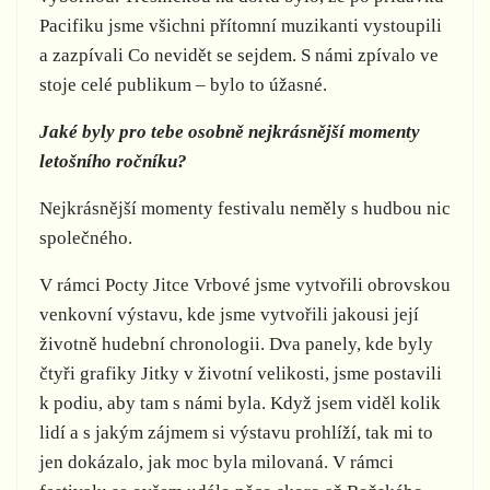
Pacifiku jsme všichni přítomní muzikanti vystoupili
a zazpívali Co nevidět se sejdem. S námi zpívalo ve
stoje celé publikum – bylo to úžasné.
Jaké byly pro tebe osobně nejkrásnější momenty
letošního ročníku?
Nejkrásnější momenty festivalu neměly s hudbou nic
společného.
V rámci Pocty Jitce Vrbové jsme vytvořili obrovskou
venkovní výstavu, kde jsme vytvořili jakousi její
životně hudební chronologii. Dva panely, kde byly
čtyři grafiky Jitky v životní velikosti, jsme postavili
k podiu, aby tam s námi byla. Když jsem viděl kolik
lidí a s jakým zájmem si výstavu prohlíží, tak mi to
jen dokázalo, jak moc byla milovaná. V rámci