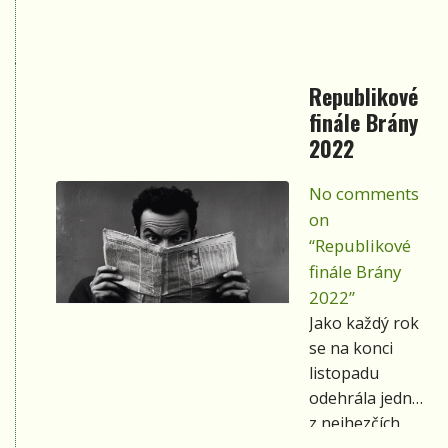
(ve starém
to. Tak
pivovarském
příště
dvoře
zase!“
uprostřed
Republikové
Začali jsme
Kroměříže).
finále Brány
v 10 hodin.
2022
Plný sál byl
předzvěstí,
No comments
že i letos je
vše v
on
pořádku a
“Republikové
akce má
finále Brány
dobře
2022”
našlápnuto.
Jako každý rok
se na konci
listopadu
odehrála jedna
z nejhezčích
soutěžních