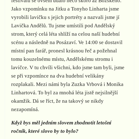
festivalu se ovšem událo něco skoro až Božského.
Jako vzpomínku na Jitku a Tonyho Linharta jsme
vyrobili lavičku s jejich portréty a nazvali jsme jí
Lavička Andělů. Tu jsme umístili pod Andělský
strom, který celá léta shlíží na celou naší hudební
scénu a následně na Posázaví. Ve 14:00 se dostavil
místní pan farář, pronesl krásnou řeč a požehnal
tomu kouzelnému místu, Andělskému stromu i
lavičce. V tu chvíli všichni, kdo jsme tam byli, jsme
se při vzpomínce na dva hudební velikány
rozplakali. Mezi námi byla Zuzka Vrbová i Monika
Linhartová. To byl za mnohá léta jistě nejsilnější
okamžik. Dá se říct, že na takový se nikdy
nezapomíná.
Když bys měl jedním slovem zhodnotit letošní
ročník, které slovo by to bylo?