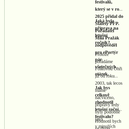
festivalů,
který se v roce
2025 přidal do
Jaká byla
Štafety PFP.
příprava na
Pořadatel
letošní
Míla Pražák
ročník?
zodpověděl
pro ePortýr
Protože
pár
pořádáme
všetečných
Folkovou Ohři
otázek.
již od roku
2003, tak lecos
Jak bys
máme
celkově
nacvičeno,
zhodnotil
přípravy tedy
letošní ročník
byly podobné
festivalu?
jako
Hodnotil bych
v minulých
ve dvou