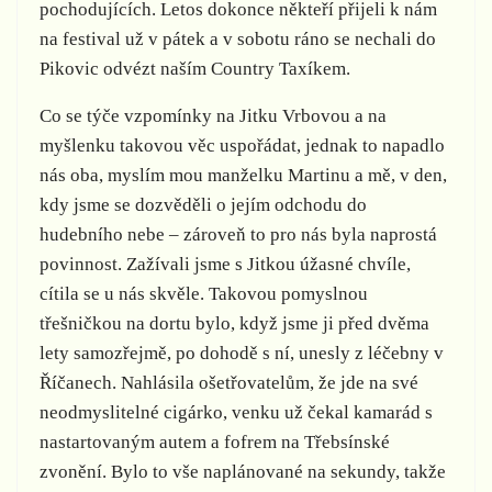
pochodujících. Letos dokonce někteří přijeli k nám
na festival už v pátek a v sobotu ráno se nechali do
Pikovic odvézt naším Country Taxíkem.
Co se týče vzpomínky na Jitku Vrbovou a na
myšlenku takovou věc uspořádat, jednak to napadlo
nás oba, myslím mou manželku Martinu a mě, v den,
kdy jsme se dozvěděli o jejím odchodu do
hudebního nebe – zároveň to pro nás byla naprostá
povinnost. Zažívali jsme s Jitkou úžasné chvíle,
cítila se u nás skvěle. Takovou pomyslnou
třešničkou na dortu bylo, když jsme ji před dvěma
lety samozřejmě, po dohodě s ní, unesly z léčebny v
Říčanech. Nahlásila ošetřovatelům, že jde na své
neodmyslitelné cigárko, venku už čekal kamarád s
nastartovaným autem a fofrem na Třebsínské
zvonění. Bylo to vše naplánované na sekundy, takže