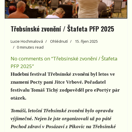
Třebsínské zvonění / Štafeta PFP 2025
Lucie Hochmalová
Ohlédnutí
15. říjen 2025
0 minutes read
No comments on “Třebsínské zvonění / Štafeta
PFP 2025”
Hudební festival Třebsínské zvonění byl letos ve
znamení Pocty paní Jitce Vrbové. Pořadatel
festivalu Tomáš Tichý zodpověděl pro ePortýr pár
otázek.
Tomáši, letošní Třebsínské zvonění bylo opravdu
výjimečné. Nejen že jste organizovali už po páté
Pochod zdraví v Posázaví z Pikovic na Třebsínské