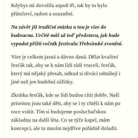
Kdybys mi dovolila aspoň tři, tak by to bylo
přátelství, radost a souznění.
Na závěr již tradiční otázka a tou je vize do
budoucna. Určitě máš už teď představu, jak bude
vypadat příští ročník festivalu Třebsínské zvonění.
Vize je celkem jasná a dávno daná. Dělat kvalitní
fesťák tak, aby se k nám lidi rádi vraceli, fesťák,
který má nějaký přesah, odkud si diváci odnášejí i
jiné než jen hudební zážitky.
Zkrátka fesťák, kde se lidi budou cítit dobře. Naší
prioritou jsou také děti, aby se i ty chtěli k nám po
roce vrátit. Tím si budujeme posluchačskou
základnu na další léta. Co se týče kapel, mám
koncepci, ale tu musím nejdříve pořádně doladit.