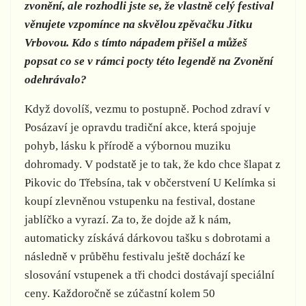
zvonění, ale rozhodli jste se, že vlastně celý festival
věnujete vzpomínce na skvělou zpěvačku Jitku
Vrbovou. Kdo s tímto nápadem přišel a můžeš
popsat co se v rámci pocty této legendě na Zvonění
odehrávalo?
Když dovolíš, vezmu to postupně. Pochod zdraví v
Posázaví je opravdu tradiční akce, která spojuje
pohyb, lásku k přírodě a výbornou muziku
dohromady. V podstatě je to tak, že kdo chce šlapat z
Pikovic do Třebsína, tak v občerstvení U Kelímka si
koupí zlevněnou vstupenku na festival, dostane
jablíčko a vyrazí. Za to, že dojde až k nám,
automaticky získává dárkovou tašku s dobrotami a
následně v průběhu festivalu ještě dochází ke
slosování vstupenek a tři chodci dostávají speciální
ceny. Každoročně se zúčastní kolem 50