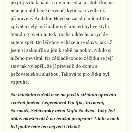
po příjezdu k nám si rovnou sedla ke stolečku, na
něm její oblíbené červené, kytička a vedle už
připravený Andělín. Hned se začalo hrát a Jitka
zpívat a celý její hodinový koncert byl ve stylu
Standing ovation. Pak trocha oddechu a rychle
autem zpět. Do léčebny vcházela se slovy, tak už
jsem si zakouřila a jdu k sobě na pokoj. Nikdo si
ničeho nevšiml. Na základě tohoto zážitku se její
stav tak vylepšil, že jí převedli do domu s
pečovatelskou službou. Taková to pro Jitku byl
vzpruha.
Na letošním ročníku se na jevišti střídala opravdu
zvučná jména. Legendární Pacifik, Taxmeni,
Nezmaři, Schovanky nebo Vojta Nedvěd. Jaký byl
ohlas návštěvníků na letošní program? A kdo z nich
byl podle tebe ten největší trhák?