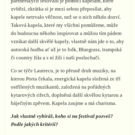
partnerských festivalů je pomoci kapelám, které
zvítězí, zkrátka si je mezi sebou přeposílat, aby
kapele netrvalo věčnost, než se o nich někdo dozví.
Taková kapela, které my všichni pomůžeme, může
do budoucna někoho inspirovat a můžou tím pádem
vznikat další skvělé kapely, vlastně nám jde o to, aby
autorská hudba ať už je to folk, Bluegrass, trampská
či country žila a s ní žili i naši posluchači.
Co se týče Lautrecu, je to přesně druh muziky, na
kterou Porta čekala, energická kapela složená ze tří
ostřílených muzikantů, založená na pořádných
kytarových rifech, doplněná další skvělou kytarou a
báječným zpěvem. Kapela zaujme a má charisma.
Jak vlastně vybíráš, koho si na festival pozveš?
Podle jakých kritérií?