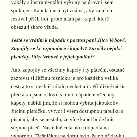
vokály a instrumentální výkony na úrovni jsem
spokojen. Kapela musí být známá, aby za ní na
festival přišli lidi, proto mám pár kapel, které
obsazuji skoro všude.
Ještě se vrátím k nápadu s poctou paní Jitce Vrbové.
Zapojily se ke vzpomínce i kapely? Zazněly nějaké
písničky Jitky Vrbové v jejich podání?
Ano, zapojily se všechny kapely i ty páteční, ostatně
zazpívat si Jitčinu písničku je pro každého veliká
čest, a to si nechtěl nikdo nechat ujít. Přibližně měsíc
před akcí jsem oslovil s tímto nápadem všechny
kapely, nabídl jim, že si mohou vybrat jakoukoliv
Jitčinu písničku, vytvořil všem dostupnou tabulku s
písněmi, aby se nestalo, že více kapel bude hrát
stejnou píseň. Následně celá akce dopadla na
výbornou. Třešničkou na dortu bylo, že po přídavku