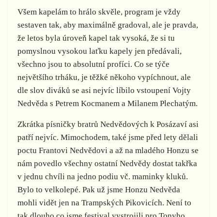
Všem kapelám to hrálo skvěle, program je vždy
sestaven tak, aby maximálně gradoval, ale je pravda,
že letos byla úroveň kapel tak vysoká, že si tu
pomyslnou vysokou laťku kapely jen předávali,
všechno jsou to absolutní profíci. Co se týče
největšího trháku, je těžké někoho vypíchnout, ale
dle slov diváků se asi nejvíc líbilo vstoupení Vojty
Nedvěda s Petrem Kocmanem a Milanem Plechatým.
Zkrátka písničky bratrů Nedvědových k Posázaví asi
patří nejvíc. Mimochodem, také jsme před lety dělali
poctu Frantovi Nedvědovi a až na mladého Honzu se
nám povedlo všechny ostatní Nedvědy dostat takřka
v jednu chvíli na jedno podiu vč. maminky kluků.
Bylo to velkolepé. Pak už jsme Honzu Nedvěda
mohli vidět jen na Trampských Pikovicích. Není to
tak dlouho co jsme festival vystrojili pro Tonyho