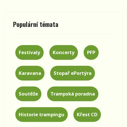
Populární témata
Festivaly
Koncerty
PFP
Karavana
Stopař ePortýra
Soutěže
Trampská poradna
Historie trampingu
Křest CD