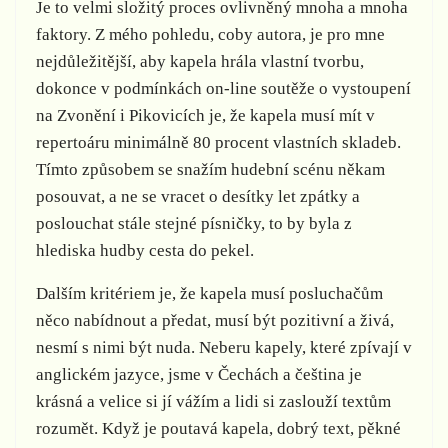
Je to velmi složitý proces ovlivněný mnoha a mnoha
faktory. Z mého pohledu, coby autora, je pro mne
nejdůležitější, aby kapela hrála vlastní tvorbu,
dokonce v podmínkách on-line soutěže o vystoupení
na Zvonění i Pikovicích je, že kapela musí mít v
repertoáru minimálně 80 procent vlastních skladeb.
Tímto způsobem se snažím hudební scénu někam
posouvat, a ne se vracet o desítky let zpátky a
poslouchat stále stejné písničky, to by byla z
hlediska hudby cesta do pekel.
Dalším kritériem je, že kapela musí posluchačům
něco nabídnout a předat, musí být pozitivní a živá,
nesmí s nimi být nuda. Neberu kapely, které zpívají v
anglickém jazyce, jsme v Čechách a čeština je
krásná a velice si jí vážím a lidi si zaslouží textům
rozumět. Když je poutavá kapela, dobrý text, pěkné