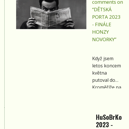
Novorka.
comments on
který bude
“DĚTSKÁ
mít možnost
PORTA 2023
vystoupit na
- FINÁLE
festivalu
HONZY
Porta!
NOVORKY”
Když jsem
letos koncem
května
putoval do
Kroměříže na
republikové
finále Dětské
Porty
, čekal
HuSoBrKo
jsem klidný a
2023 -
příjemný