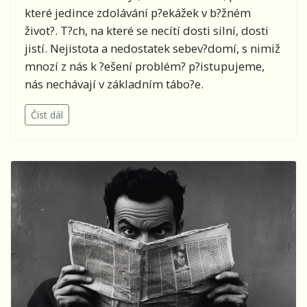
které jedince zdolávání p?ekážek v b?žném
život?. T?ch, na které se necítí dosti silní, dosti
jistí. Nejistota a nedostatek sebev?domí, s nimiž
mnozí z nás k ?ešení problém? p?istupujeme,
nás nechávají v základním tábo?e.
Číst dál