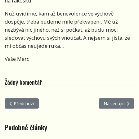
na rákosku.
Nuž uvidíme, kam až benevolence ve výchově
dospěje, třeba budeme mile překvapeni. Mě už
nezbývá nic jiného, než si počkat, až budu moci
sledovat výchovu svých vnoučat. A nejsem si jistá, že
mi občas neujede ruka…
Vaše Marc
Žádný komentář
Předchozí článek: V - Vzdělání
Další článek: T - 
Předchozí
Následující
Podobné články