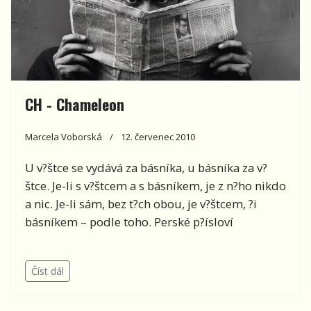
CH - Chameleon
Marcela Voborská
12. červenec 2010
U v?štce se vydává za básníka, u básníka za v?
štce. Je-li s v?štcem a s básníkem, je z n?ho nikdo
a nic. Je-li sám, bez t?ch obou, je v?štcem, ?i
básníkem – podle toho. Perské p?ísloví
Číst dál