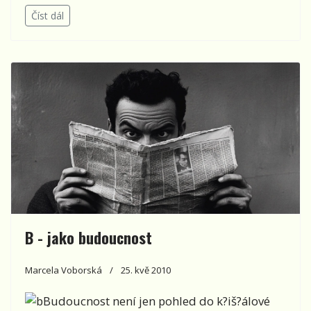
Číst dál
B - jako budoucnost
Marcela Voborská
25. kvě 2010
Budoucnost není jen pohled do k?iš?álové