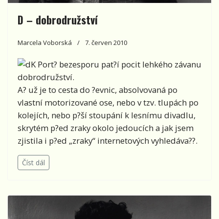
D – dobrodružství
Marcela Voborská
7. červen 2010
K Port? bezesporu pat?í pocit lehkého závanu
dobrodružství.
A? už je to cesta do ?evnic, absolvovaná po
vlastní motorizované ose, nebo v tzv. tlupách po
kolejích, nebo p?ší stoupání k lesnímu divadlu,
skrytém p?ed zraky okolo jedoucích a jak jsem
zjistila i p?ed „zraky“ internetových vyhledáva??.
Číst dál