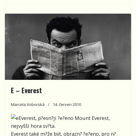
E – Everest
Marcela Voborská
14. červen 2010
Everest, p?esn?ji ?e?eno Mount Everest,
nejvyšší hora sv?ta.
Everest také m?že být, obrazn? ?e?eno, pro n?