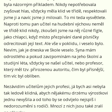
byla názorným příkladem. Nikdy nepotřebovala
zvyšovat hlas, vždycky měla klid ve třídě, respektovali
jsme ji a navíc jsme ji milovali. To mi teda vysvětlete.
Naproti tomu pan učitel na hudební výchovu neměl
ve třídě klid nikdy, zkoušeli jsme na něj různé fígle,
jako chlapci, když místo přezpívání dané písničky
odrecitovali její text. Ale vše v poklidu, i veselo bylo.
Nevím, jak je dneska ve škole veselo. Syna mám
odrostlého a pokud zavzpomínám na jeho školní a
studijní léta, vždycky se našel učitel, nebo profesor,
který měl tzv. přirozenou autoritu, čím byl přísnější,
tím víc byl oblíben.
Nezávidím učitelům jejich profesi, já bych asi nebyla
tak ledově klidná, abych nějakému drzému výrostkovi
jednu nevyšila a od toho by se odvíjelo nejspíš i
nedorozumění s rodiči. Mnozí z nich jsou také zralí