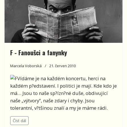
F - Fanoušci a fanynky
Marcela Voborská
21. červen 2010
Vídáme je na každém koncertu, herci na
každém p?edstavení. I politici je mají. Kde kdo je
má… Jsou to naše sp?ízn?né duše, obdivující
naše „výtvory“, naše zdary i chyby. Jsou
tolerantní, v?tšinou znalí a my je máme rádi.
Číst dál