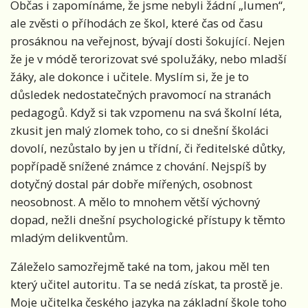
Občas i zapomínáme, že jsme nebyli žádní „lumen“,
ale zvěsti o příhodách ze škol, které čas od času
prosáknou na veřejnost, bývají dosti šokující. Nejen
že je v módě terorizovat své spolužáky, nebo mladší
žáky, ale dokonce i učitele. Myslím si, že je to
důsledek nedostatečných pravomocí na stranách
pedagogů. Když si tak vzpomenu na svá školní léta,
zkusit jen malý zlomek toho, co si dnešní školáci
dovolí, nezůstalo by jen u třídní, či ředitelské důtky,
popřípadě snížené známce z chování. Nejspíš by
dotyčný dostal pár dobře mířených, osobnost
neosobnost. A mělo to mnohem větší výchovný
dopad, nežli dnešní psychologické přístupy k těmto
mladým delikventům.
Záleželo samozřejmě také na tom, jakou měl ten
který učitel autoritu. Ta se nedá získat, ta prostě je.
Moje učitelka českého jazyka na základní škole toho