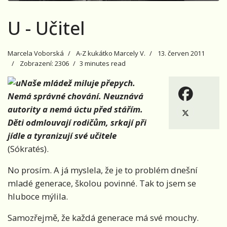
U - Učitel
Marcela Voborská
A-Z kukátko Marcely V.
13. červen 2011
Zobrazení: 2306
3 minutes read
Naše mládež miluje přepych.
Nemá správné chování. Neuznává
autority a nemá úctu před stářím.
Děti odmlouvají rodičům, srkají při
jídle a tyranizují své učitele
(Sókratés).
No prosím. A já myslela, že je to problém dnešní
mladé generace, školou povinné. Tak to jsem se
hluboce mýlila.
Samozřejmě, že každá generace má své mouchy.