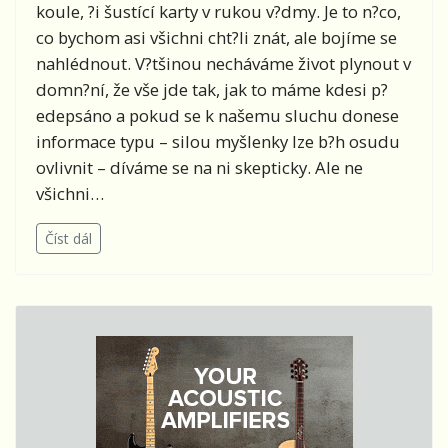
koule, ?i šustící karty v rukou v?dmy. Je to n?co,
co bychom asi všichni cht?li znát, ale bojíme se
nahlédnout. V?tšinou necháváme život plynout v
domn?ní, že vše jde tak, jak to máme kdesi p?
edepsáno a pokud se k našemu sluchu donese
informace typu – silou myšlenky lze b?h osudu
ovlivnit – díváme se na ni skepticky. Ale ne
všichni…
Číst dál