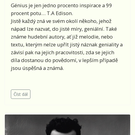
Génius je jen jedno procento inspirace a 99
procent potu… T.A Edison.
Jistě každý zná ve svém okolí někoho, jehož
nápad lze nazvat, do jisté míry, geniální. Také
známe hudební autory, ať již melodie, nebo
textu, kterým nelze upřít jistý náznak geniality a
závisí pak na jejich pracovitosti, zda se jejich
díla dostanou do povědomí, v lepším případě
jsou úspěšná a známá.
Číst dál