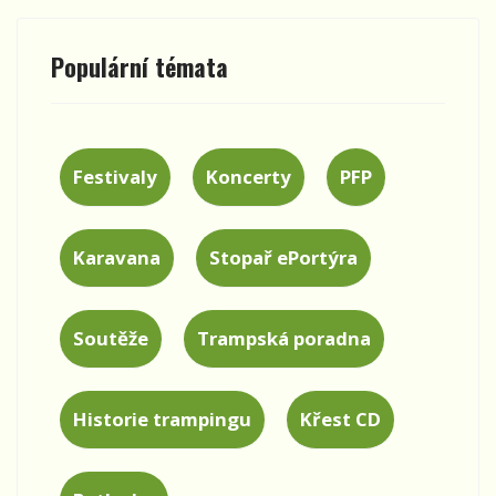
Populární témata
Festivaly
Koncerty
PFP
Karavana
Stopař ePortýra
Soutěže
Trampská poradna
Historie trampingu
Křest CD