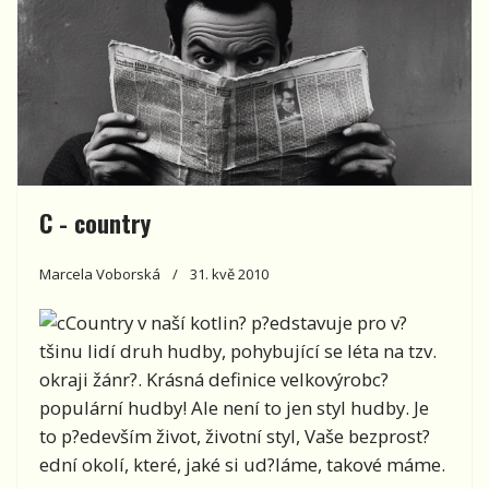
C - country
Marcela Voborská
31. kvě 2010
Country v naší kotlin? p?edstavuje pro v?
tšinu lidí druh hudby, pohybující se léta na tzv.
okraji žánr?. Krásná definice velkovýrobc?
populární hudby! Ale není to jen styl hudby. Je
to p?edevším život, životní styl, Vaše bezprost?
ední okolí, které, jaké si ud?láme, takové máme.