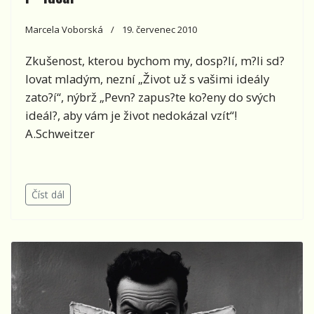
Marcela Voborská
19. červenec 2010
Zkušenost, kterou bychom my, dosp?lí, m?li sd?
lovat mladým, nezní „Život už s vašimi ideály
zato?í“, nýbrž „Pevn? zapus?te ko?eny do svých
ideál?, aby vám je život nedokázal vzít“!
A.Schweitzer
Číst dál