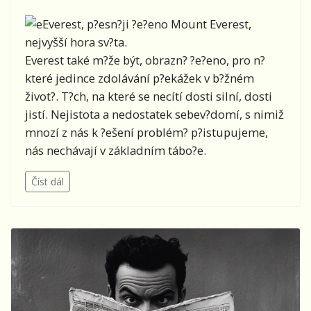
Everest, p?esn?ji ?e?eno Mount Everest,
nejvyšší hora sv?ta.
Everest také m?že být, obrazn? ?e?eno, pro n?
které jedince zdolávání p?ekážek v b?žném
život?. T?ch, na které se necítí dosti silní, dosti
jistí. Nejistota a nedostatek sebev?domí, s nimiž
mnozí z nás k ?ešení problém? p?istupujeme,
nás nechávají v základním tábo?e.
Číst dál