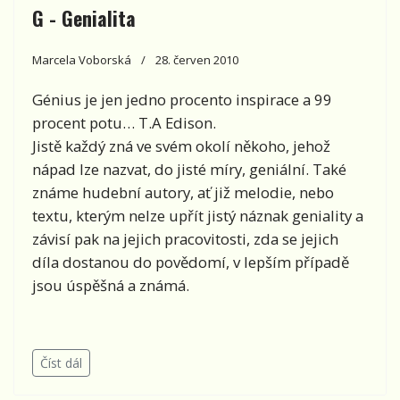
G - Genialita
Marcela Voborská
28. červen 2010
Génius je jen jedno procento inspirace a 99
procent potu… T.A Edison.
Jistě každý zná ve svém okolí někoho, jehož
nápad lze nazvat, do jisté míry, geniální. Také
známe hudební autory, ať již melodie, nebo
textu, kterým nelze upřít jistý náznak geniality a
závisí pak na jejich pracovitosti, zda se jejich
díla dostanou do povědomí, v lepším případě
jsou úspěšná a známá.
Číst dál