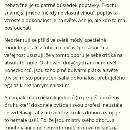
nebetyčné. Je to patrně důsledek poptávky. Trochu
známější jméno (někdy ne vlastní vinou), poptávka
vzroste a dokonalost je na světě. Ach jo, ale kdo to má
poslouchat?
Neorientuji se příliš ve světě módy, specielně
modelingu, ale z toho, co občas "prosákne" na
veřejnost usuzuji, že v tomto oboru je sebekritika na
absolutní nule. O chování dotyčných ani nemluvě!
Koneckonců, jsou toho plné bulvární plátky a světe
div se, místo ponaučení sahá dokonalost přebujelého
ega až k neznámým galaxiím.
A naopak znám několik jedinců (to je spíš ohrožený
druh), kteří dokonale ovládají svou profesi, neustále
se vzdělávají, aby udrželi tzv. krok s dobou a stojí je
to nemalé úsilí. To, že jsou mistry svého oboru, si
mnohdy ani plně neuvědomují, protože nejspíš na