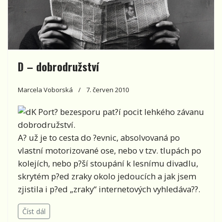
D – dobrodružství
Marcela Voborská
7. červen 2010
K Port? bezesporu pat?í pocit lehkého závanu
dobrodružství.
A? už je to cesta do ?evnic, absolvovaná po
vlastní motorizované ose, nebo v tzv. tlupách po
kolejích, nebo p?ší stoupání k lesnímu divadlu,
skrytém p?ed zraky okolo jedoucích a jak jsem
zjistila i p?ed „zraky“ internetových vyhledáva??.
Číst dál