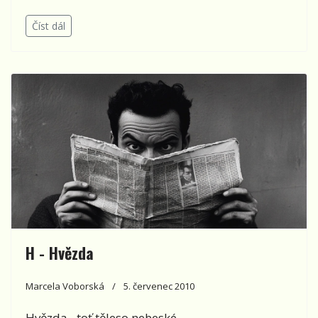
Číst dál
H - Hvězda
Marcela Voborská
5. červenec 2010
Hvězda - toť těleso nebeské...