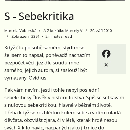
S - Sebekritika
Marcela Voborská
A-Z kukátko Marcely V.
20. září 2010
Zobrazení: 2391
2 minutes read
Když čtu po sobě samém, stydím se,
že jsem to napsal, poněvadž nacházím
bezpočet věcí, jež dle soudu mne
samého, jejich autora, si zaslouží být
vymazány. Ovidius
Tak vám nevím, jestli tohle nebyl poslední
sebekritický člověk v historii lidstva. Spíš se setkávám
s nulovou sebekritikou, hlavně v běžném životě.
Třeba když se rozhlédnu kolem sebe a vidím mladá
děvčata, obzvlášť zjara, či v létě, kterak hrdě nesou
svých X kilo navíc, nacpaných jako jitrnice do