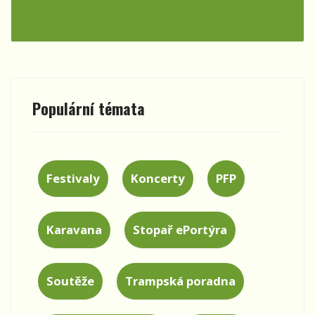
Populární témata
Festivaly
Koncerty
PFP
Karavana
Stopař ePortýra
Soutěže
Trampská poradna