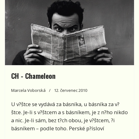
CH - Chameleon
Marcela Voborská
12. červenec 2010
U v?štce se vydává za básníka, u básníka za v?
štce. Je-li s v?štcem a s básníkem, je z n?ho nikdo
a nic. Je-li sám, bez t?ch obou, je v?štcem, ?i
básníkem – podle toho. Perské p?ísloví