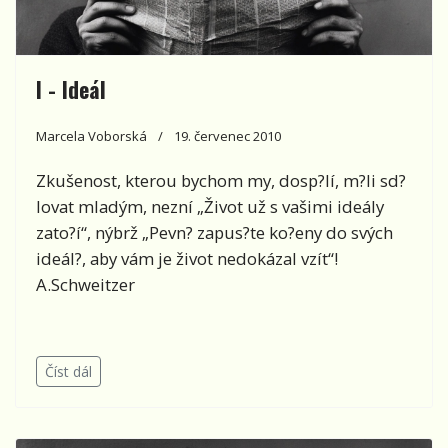
I - Ideál
Marcela Voborská
19. červenec 2010
Zkušenost, kterou bychom my, dosp?lí, m?li sd?
lovat mladým, nezní „Život už s vašimi ideály
zato?í“, nýbrž „Pevn? zapus?te ko?eny do svých
ideál?, aby vám je život nedokázal vzít“!
A.Schweitzer
Číst dál