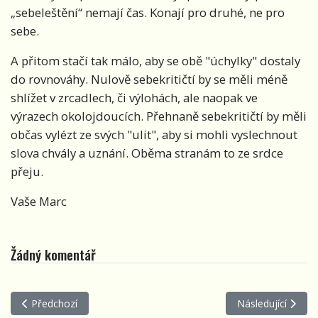
„sebeleštění“ nemají čas. Konají pro druhé, ne pro
sebe.
A přitom stačí tak málo, aby se obě "úchylky" dostaly
do rovnováhy. Nulově sebekritičtí by se měli méně
shlížet v zrcadlech, či výlohách, ale naopak ve
výrazech okolojdoucích. Přehnaně sebekritičtí by měli
občas vylézt ze svých "ulit", aby si mohli vyslechnout
slova chvály a uznání. Oběma stranám to ze srdce
přeju.
Vaše Marc
Žádný komentář
Předchozí článek: T - Tatrman
Další článek: R -
Předchozí
Následující