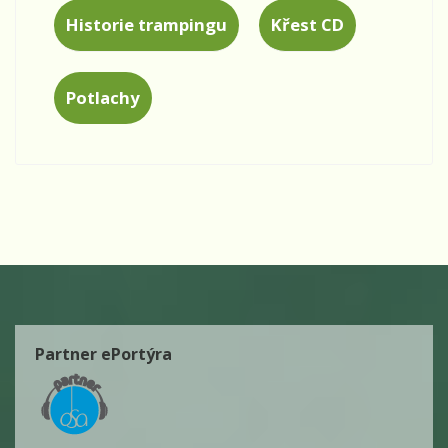
Historie trampingu
Křest CD
Potlachy
Partner ePortýra