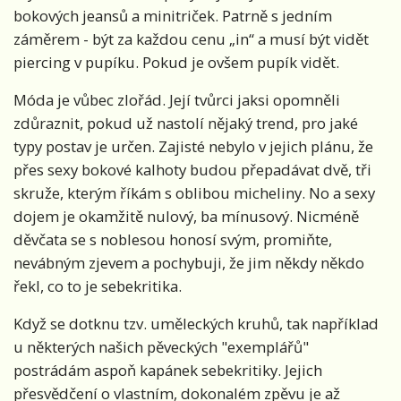
bokových jeansů a minitriček. Patrně s jedním
záměrem - být za každou cenu „in“ a musí být vidět
piercing v pupíku. Pokud je ovšem pupík vidět.
Móda je vůbec zlořád. Její tvůrci jaksi opomněli
zdůraznit, pokud už nastolí nějaký trend, pro jaké
typy postav je určen. Zajisté nebylo v jejich plánu, že
přes sexy bokové kalhoty budou přepadávat dvě, tři
skruže, kterým říkám s oblibou micheliny. No a sexy
dojem je okamžitě nulový, ba mínusový. Nicméně
děvčata se s noblesou honosí svým, promiňte,
nevábným zjevem a pochybuji, že jim někdy někdo
řekl, co to je sebekritika.
Když se dotknu tzv. uměleckých kruhů, tak například
u některých našich pěveckých "exemplářů"
postrádám aspoň kapánek sebekritiky. Jejich
přesvědčení o vlastním, dokonalém zpěvu je až