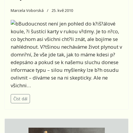
Marcela Voborská
25. kvě 2010
Budoucnost není jen pohled do k?iš?álové
koule, ?i šustící karty v rukou v?dmy. Je to n?co,
co bychom asi všichni cht?li znát, ale bojíme se
nahlédnout. V?tšinou necháváme život plynout v
domn?ní, že vše jde tak, jak to máme kdesi p?
edepsáno a pokud se k našemu sluchu donese
informace typu – silou myšlenky lze b?h osudu
ovlivnit – díváme se na ni skepticky. Ale ne
všichni…
Číst dál