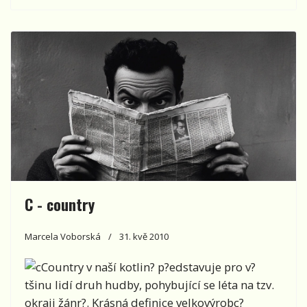
C - country
Marcela Voborská
31. kvě 2010
Country v naší kotlin? p?edstavuje pro v?
tšinu lidí druh hudby, pohybující se léta na tzv.
okraji žánr?. Krásná definice velkovýrobc?