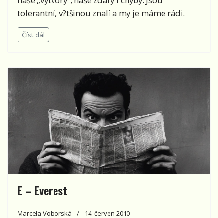
naše „výtvory“, naše zdary i chyby. Jsou
tolerantní, v?tšinou znalí a my je máme rádi.
Číst dál
E – Everest
Marcela Voborská
14. červen 2010