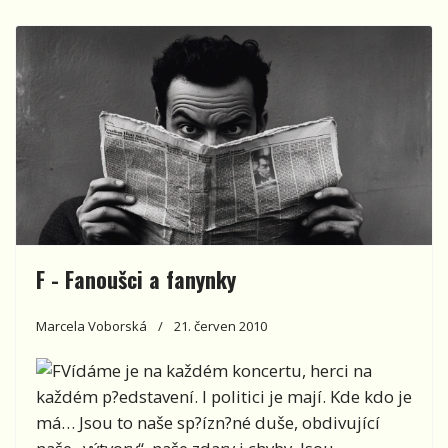
F - Fanoušci a fanynky
Marcela Voborská
21. červen 2010
Vídáme je na každém koncertu, herci na
každém p?edstavení. I politici je mají. Kde kdo je
má… Jsou to naše sp?ízn?né duše, obdivující