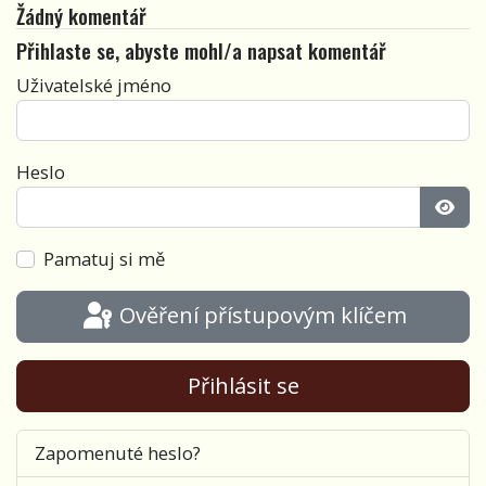
Žádný komentář
Přihlaste se, abyste mohl/a napsat komentář
Uživatelské jméno
Heslo
Zobra
Pamatuj si mě
Ověření přístupovým klíčem
Přihlásit se
Zapomenuté heslo?