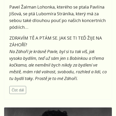
Pavel Žalman Lohonka, kterého se ptala Pavlína
Jíšová, se ptá Lubomíra Stráníka, který má za
sebou také dlouhou pouť po našich koncertních
pódiích…
ZDRAVÍM TĚ A PTÁM SE. JAK SE TI TEĎ ŽIJE NA
ZÁHOŘÍ?
Na Záhoří je krásně Pavle, byl si tu tak víš, jak
vysoko bydlím, teď už sám jen s Bobinkou a třema
kočkama, ale neměnil bych nikdy za bydlení ve
městě, mám rád volnost, svobodu, rozhled a lidi, co
tu bydlí taky. Prostě je to mé Záhoří.
Číst dál