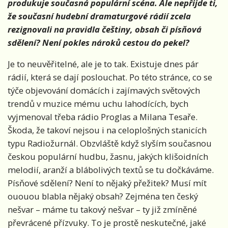
produkuje současná populární scéna. Ale nepřijde ti,
že současní hudební dramaturgové rádií zcela
rezignovali na pravidla češtiny, obsah či písňová
sdělení? Není pokles nároků cestou do pekel?
Je to neuvěřitelné, ale je to tak. Existuje dnes pár
rádií, která se dají poslouchat. Po této stránce, co se
týče objevování domácích i zajímavých světových
trendů v muzice mému uchu lahodících, bych
vyjmenoval třeba rádio Proglas a Milana Tesaře.
Škoda, že takoví nejsou i na celoplošných stanicích
typu Radiožurnál. Obzvláště když slyším současnou
českou populární hudbu, žasnu, jakých klišoidních
melodií, aranží a blábolivých textů se tu dočkáváme.
Písňové sdělení? Není to nějaký přežitek? Musí mít
ououou blabla nějaký obsah? Zejména ten český
nešvar – máme tu takový nešvar – ty již zmíněné
převrácené přízvuky. To je prostě neskutečné, jaké