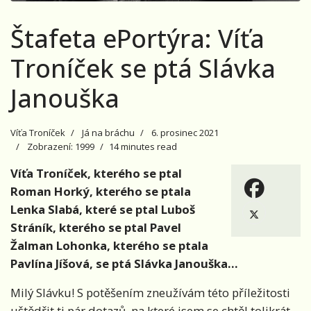
Štafeta ePortýra: Víťa
Troníček se ptá Slávka
Janouška
Víťa Troníček
Já na bráchu
6. prosinec 2021
Zobrazení: 1999
14 minutes read
Víťa Troníček, kterého se ptal
Roman Horký, kterého se ptala
Lenka Slabá, které se ptal Luboš
Stráník, kterého se ptal Pavel
Žalman Lohonka, kterého se ptala
Pavlína Jíšová, se ptá Slávka Janouška...
Milý Slávku! S potěšením zneužívám této příležitosti
uštědřit ti pár dotazů, na které jsem se chtěl tolikrát