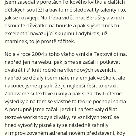
jsem zasedal v porotách Folkového kvítku a dalších
dětských soutěží a bavilo mě sledovat ty talenty i to,
jak se rozvíjejí. No třeba vidět hrát Berušky a v nich
osmileté děvčátko na housle a pak slyšet dnes tu
excelentní navazující skupinu Ladybirds, už
maminek, to je prostě zážitek.
No a v roce 2004 z toho všeho vznikla Textová dílna,
napřed jen na webu, pak jsme se začali i potkávat
dvakrát i třikrát ročně na víkendových sezeních,
napřed se dělaly i semináře málem jak ve škole, ale
nakonec jsme zjistili, že je nejlepší řešit to praxí.
Zadáváme si textové úkoly a pak si za chvíli čteme
výsledky a na tom se vlastně ta teorie pochopí sama.
A postupně jsme začali jezdit i na festivaly dělat
textové workshopy s diváky, ze vzniklých textů se
hned vytvořily písně a ty se následně zahrály
v improvizovaném adrenalinovém představení, kdy