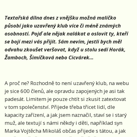
Textařská dílna dnes z vnějšku možná maličko
působí jako uzavřený klub více či méně známých
osobností. Pojď ale nějak nalákat a oslovit ty, kteří
se bojí mezi vás přijít. Sám nevím, jestli bych měl
odvahu zkoušet veršovat, když u stolu sedí Horák,
Žamboch, Šimíčková nebo Cicvárek…
A proč ne? Rozhodně to není uzavřený klub, na webu
je sice 600 členů, ale opravdu zapojených je asi tak
padesát. Limitem je pouze chtít si zkusit zatextovat
v tom společenství. Přijede třeba třicet lidí, dle
kapacity zařízení, a jak jsem naznačil, staví se i starý
muž, ale textují s námi někdy i děti, například syn
Marka Vojtěcha Mikoláš občas přijede s tátou, a jak