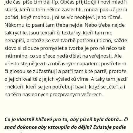
jde čas, píše čím dál líp. Občas přijíždějí i noví mladí i
starší, kteří o tom někde zaslechli, mnozí pak už jezdí
pořád, když mohou, jiní se víc neobjeví. Je to různé.
Někomu to psaní tam třeba nejde. Nebo třeba nejde
tak rychle. Jsou textaři či textařky, kteří tam nic
nenapíší, protože ke své tvorbě potřebují ticho, každé
slovo si dlouze promyslet a tvorba je pro ně něco tak
intimního, co se přece nedá dělat na veřejnosti. Ale
přesto stejně jezdí a občasným nápadem, postřehem
či glosou se zúčastňují a patří tam k té partě, protože
o jejich kvalitě z jejich výsledků víme. A taky tam jezdí
i někteří, kteří se jen potřebují bavit, když se „čte“, a i
na těch následných prozpívaných večerech.
Co je vlastně klíčové pro to, aby píseň byla dobrá… či
snad dokonce aby vstoupila do dějin? Existuje podle