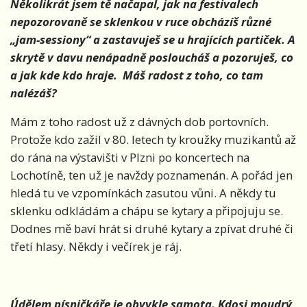
Několikrát jsem tě načapal, jak na festivalech
nepozorovaně se sklenkou v ruce obcházíš různé
„jam-sessiony“ a zastavuješ se u hrajících partiček. A
skrytě v davu nenápadně posloucháš a pozoruješ, co
a jak kde kdo hraje. Máš radost z toho, co tam
nalézáš?
Mám z toho radost už z dávných dob portovních.
Protože kdo zažil v 80. letech ty kroužky muzikantů až
do rána na výstavišti v Plzni po koncertech na
Lochotíně, ten už je navždy poznamenán. A pořád jen
hledá tu ve vzpomínkách zasutou vůni. A někdy tu
sklenku odkládám a chápu se kytary a připojuju se.
Dodnes mě baví hrát si druhé kytary a zpívat druhé či
třetí hlasy. Někdy i večírek je ráj.
Údělem písničkáře je obvykle samota. Kdosi moudrý