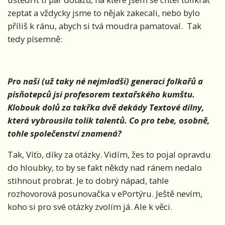
zeptat a vždycky jsme to nějak zakecali, nebo bylo
příliš k ránu, abych si tvá moudra pamatoval. Tak
tedy písemně:
Pro naši (už taky né nejmladší) generaci folkařů a
písňotepců jsi profesorem textařského kumštu.
Klobouk dolů za takřka dvě dekády Textové dílny,
která vybrousila tolik talentů. Co pro tebe, osobně,
tohle společenství znamená?
Tak, Víťo, díky za otázky. Vidím, žes to pojal opravdu
do hloubky, to by se fakt někdy nad ránem nedalo
stihnout probrat. Je to dobrý nápad, tahle
rozhovorová posunovačka v ePortýru. Ještě nevím,
koho si pro své otázky zvolím já. Ale k věci.