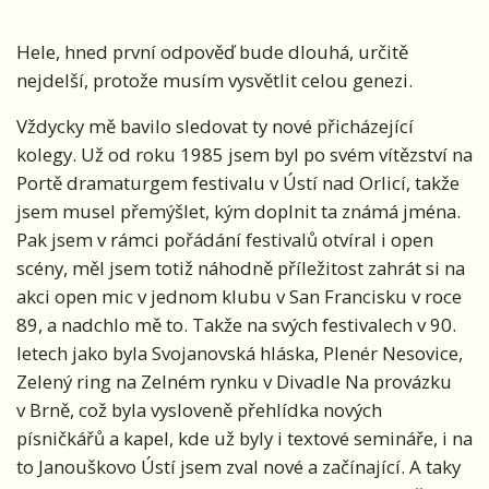
Hele, hned první odpověď bude dlouhá, určitě
nejdelší, protože musím vysvětlit celou genezi.
Vždycky mě bavilo sledovat ty nové přicházející
kolegy. Už od roku 1985 jsem byl po svém vítězství na
Portě dramaturgem festivalu v Ústí nad Orlicí, takže
jsem musel přemýšlet, kým doplnit ta známá jména.
Pak jsem v rámci pořádání festivalů otvíral i open
scény, měl jsem totiž náhodně příležitost zahrát si na
akci open mic v jednom klubu v San Francisku v roce
89, a nadchlo mě to. Takže na svých festivalech v 90.
letech jako byla Svojanovská hláska, Plenér Nesovice,
Zelený ring na Zelném rynku v Divadle Na provázku
v Brně, což byla vysloveně přehlídka nových
písničkářů a kapel, kde už byly i textové semináře, i na
to Janouškovo Ústí jsem zval nové a začínající. A taky