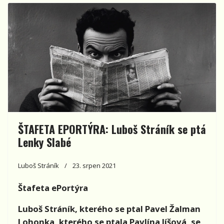
ŠTAFETA EPORTÝRA: Luboš Stráník se ptá
Lenky Slabé
Luboš Stráník
23. srpen 2021
Štafeta ePortýra
Luboš Stráník, kterého se ptal Pavel Žalman
Lohonka, kterého se ptala Pavlína Jíšová, se