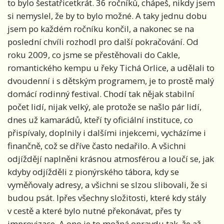
to bylo šestatřicetkrát. 36 ročníků, chápeš, nikdy jsem
si nemyslel, že by to bylo možné. A taky jednu dobu
jsem po každém ročníku končil, a nakonec se na
poslední chvíli rozhodl pro další pokračování. Od
roku 2009, co jsme se přestěhovali do Cakle,
romantického kempu u řeky Tichá Orlice, a udělali to
dvoudenní i s dětským programem, je to prostě malý
domácí rodinný festival. Chodí tak nějak stabilní
počet lidí, nijak velký, ale protože se našlo pár lidí,
dnes už kamarádů, kteří ty oficiální instituce, co
přispívaly, doplnily i dalšími injekcemi, vycházíme i
finančně, což se dříve často nedařilo. A všichni
odjíždějí naplněni krásnou atmosférou a loučí se, jak
kdyby odjížděli z pionýrského tábora, kdy se
vyměňovaly adresy, a všichni se slzou slibovali, že si
budou psát. Ipřes všechny složitosti, které kdy stály
v cestě a které bylo nutné překonávat, přes ty
improvizace. A ono je to možná opravdu tak, že až