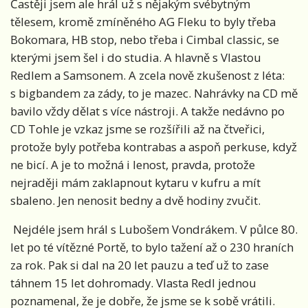
Častěji jsem ale hrál už s nějakým svébytným
tělesem, kromě zmíněného AG Fleku to byly třeba
Bokomara, HB stop, nebo třeba i Cimbal classic, se
kterými jsem šel i do studia. A hlavně s Vlastou
Redlem a Samsonem. A zcela nově zkušenost z léta:
s bigbandem za zády, to je mazec. Nahrávky na CD mě
bavilo vždy dělat s více nástroji. A takže nedávno po
CD Tohle je vzkaz jsme se rozšířili až na čtveřici,
protože byly potřeba kontrabas a aspoň perkuse, když
ne bicí. A je to možná i lenost, pravda, protože
nejraději mám zaklapnout kytaru v kufru a mít
sbaleno. Jen nenosit bedny a dvě hodiny zvučit.
Nejdéle jsem hrál s Lubošem Vondrákem. V půlce 80.
let po té vítězné Portě, to bylo tažení až o 230 hraních
za rok. Pak si dal na 20 let pauzu a teď už to zase
táhnem 15 let dohromady. Vlasta Redl jednou
poznamenal, že je dobře, že jsme se k sobě vrátili.