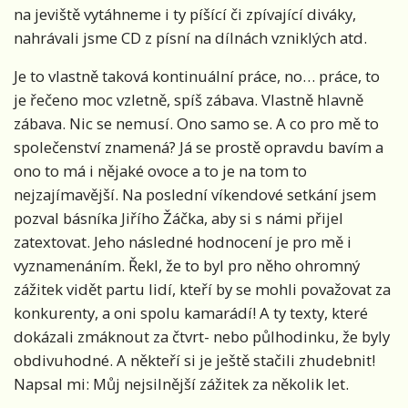
na jeviště vytáhneme i ty píšící či zpívající diváky,
nahrávali jsme CD z písní na dílnách vzniklých atd.
Je to vlastně taková kontinuální práce, no… práce, to
je řečeno moc vzletně, spíš zábava. Vlastně hlavně
zábava. Nic se nemusí. Ono samo se. A co pro mě to
společenství znamená? Já se prostě opravdu bavím a
ono to má i nějaké ovoce a to je na tom to
nejzajímavější. Na poslední víkendové setkání jsem
pozval básníka Jiřího Žáčka, aby si s námi přijel
zatextovat. Jeho následné hodnocení je pro mě i
vyznamenáním. Řekl, že to byl pro něho ohromný
zážitek vidět partu lidí, kteří by se mohli považovat za
konkurenty, a oni spolu kamarádí! A ty texty, které
dokázali zmáknout za čtvrt- nebo půlhodinku, že byly
obdivuhodné. A někteří si je ještě stačili zhudebnit!
Napsal mi: Můj nejsilnější zážitek za několik let.