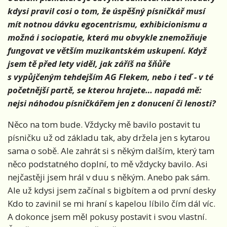
kdysi pravil cosi o tom, že úspěšný písničkář musí
mít notnou dávku egocentrismu, exhibicionismu a
možná i sociopatie, která mu obvykle znemožňuje
fungovat ve větším muzikantském uskupení. Když
jsem tě před lety viděl, jak záříš na šňůře
s vypůjčeným tehdejším AG Flekem, nebo i teď - v té
početnější partě, se kterou hrajete… napadá mě:
nejsi náhodou písničkářem jen z donucení či lenosti?
Něco na tom bude. Vždycky mě bavilo postavit tu
písničku už od základu tak, aby držela jen s kytarou
sama o sobě. Ale zahrát si s někým dalším, který tam
něco podstatného doplní, to mě vždycky bavilo. Asi
nejčastěji jsem hrál v duu s někým. Anebo pak sám.
Ale už kdysi jsem začínal s bigbítem a od první desky
Kdo to zavinil se mi hraní s kapelou líbilo čím dál víc.
A dokonce jsem měl pokusy postavit i svou vlastní.