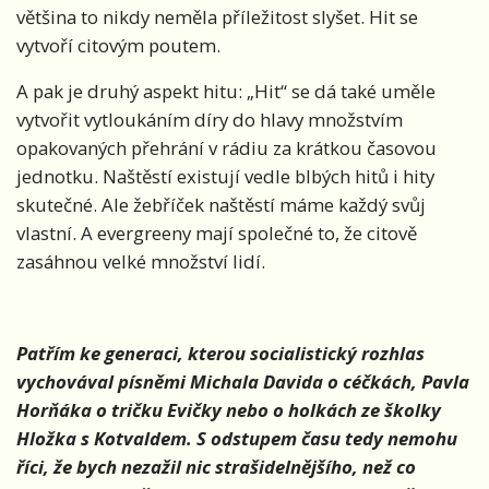
většina to nikdy neměla příležitost slyšet. Hit se
vytvoří citovým poutem.
A pak je druhý aspekt hitu: „Hit“ se dá také uměle
vytvořit vytloukáním díry do hlavy množstvím
opakovaných přehrání v rádiu za krátkou časovou
jednotku. Naštěstí existují vedle blbých hitů i hity
skutečné. Ale žebříček naštěstí máme každý svůj
vlastní. A evergreeny mají společné to, že citově
zasáhnou velké množství lidí.
Patřím ke generaci, kterou socialistický rozhlas
vychovával písněmi Michala Davida o céčkách, Pavla
Horňáka o tričku Evičky nebo o holkách ze školky
Hložka s Kotvaldem. S odstupem času tedy nemohu
říci, že bych nezažil nic strašidelnějšího, než co