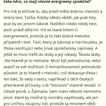
tebe něco, co mají slavné evergreeny společné?
Pro mě je klíčové to, aby píseň měla dobrou melodii a
dobrý text. Tečka. Kdyby někdo věděl, jak psát hity,
psal by asi jenom takové. Naštěstí nikdo nikdy neví,
jestli právě dělá hit. Hit se stane hitem či
evergreenem, protože je to fakt dobrá melodie,
případně i text. Text, který je básnivý a má hloubku, je
třeba revoltující nebo jinak společensky zajímavý. A
ještě se musí trefit do doby a její nálady. Škoda lásky.
Ale hlavně je to melodie. Musí být jednoduchá, nebo
aspoň ve své složitosti či komplikovanosti jednoduše
působit. Je to hlavně v melodii, což dokazuje třeba i
ten fakt, že vady v textu, například u těch českých
převrácené přízvuky, v té “hitovosti“ vlastně nevadí. U
lidové písně, u Žalmana. Sám mám několik nemnoho
písní, které by možná ty rozměry naplňovaly, ale jen
pro určitou skupinu lidí, protože ta mnohem větší