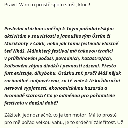
Pravil: Vám to prostě spolu sluší, kluci!
Poslední otázkou směřuji k Tvým pořadatelským
aktivitám v souvislosti s Janouškovým Ústím či
Muzikanty v Cakli, nebo jak tomu festivalu vlastně
teď říkáš. Málokterý festival má takovou tradici
v průšvihovém počasí, povodních, katastrofách,
kolísavém zájmu diváků i pevnosti zázemí. Přesto
furt existuje, díkybohu. Otázka zní: proč? Máš nějak
racionálně zodpovězeno, co tě vede k té každoroční
nervové vypjatosti, ekonomickému hazardu a
hromadě starostí? Co je odměnou pro pořadatele
festivalu v dnešní době?
Zážitek, jednoznačně, to je ten motor. Má to prostě
pro mě pořád velkou váhu, je to srdeční záležitost. Už