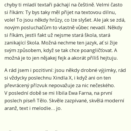
chyby ti mladí textaři páchají na češtině. Velmi často
si říkám: Ty bys taky měl přijet na textovou dílnu,
vole! To jsou někdy hrůzy, co lze slyšet. Ale jak se zdá,
novým posluchačům to vlastně vůbec nevadí. Někdy
si říkám, jestli fakt už nejsme stará škola, stará
zanikající škola. Možná nechme ten jazyk, ať si žije
svým způsobem, když se tak chce poangličťovat. A
možná je to jen nějakej fejk a akorát příliš hejtuju.
A rád jsem i pozitivní: jsou někdy drobné výjimky, rád
si vždycky poslechnu Xindla X, i když ani on ten
převrácený přízvuk nepovažuje za nic nečeského.
V poslední době se mi líbila Ewa Farna, na první
poslech píseň Tělo. Skvěle zazpívané, skvělá moderní
aranž, text i melodie… jo.