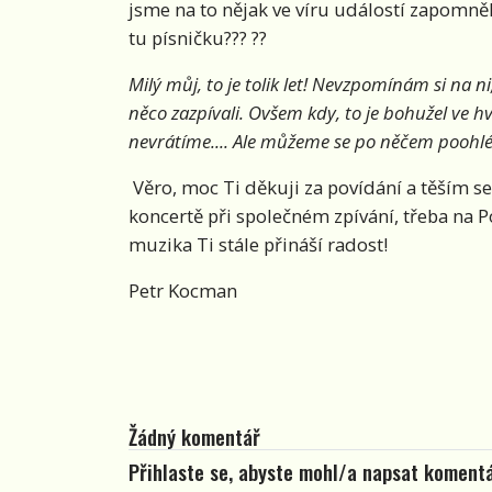
jsme na to nějak ve víru událostí zapomněl
tu písničku???
??
Milý můj, to je tolik let! Nevzpomínám si na
něco zazpívali. Ovšem kdy, to je bohužel ve h
nevrátíme.... Ale můžeme se po něčem poohlé
Věro, moc Ti děkuji za povídání a těším s
koncertě při společném zpívání, třeba na P
muzika Ti stále přináší radost!
Petr Kocman
Žádný komentář
Přihlaste se, abyste mohl/a napsat koment