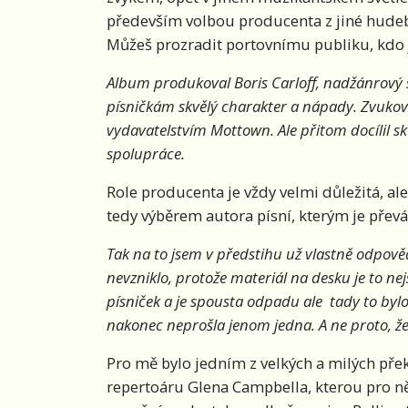
především volbou producenta z jiné hudební
Můžeš prozradit portovnímu publiku, kdo
Album produkoval Boris Carloff, nadžánrový 
písničkám skvělý charakter a nápady. Zvukově
vydavatelstvím Mottown. Ale přitom docílil 
spolupráce.
Role producenta je vždy velmi důležitá, al
tedy výběrem autora písní, kterým je přev
Tak na to jsem v předstihu už vlastně odpov
nevzniklo, protože materiál na desku je to nej
písniček a je spousta odpadu ale tady to byl
nakonec neprošla jenom jedna. A ne proto, že
Pro mě bylo jedním z velkých a milých pře
repertoáru Glena Campbella, kterou pro 