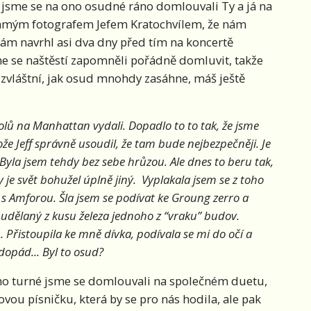
 jsme se na ono osudné ráno domlouvali Ty a já na
mým fotografem Jefem Kratochvílem, že nám
ám navrhl asi dva dny před tím na koncertě
me se naštěstí zapomněli pořádně domluvit, takže
 zvláštní, jak osud mnohdy zasáhne, máš ještě
lů na Manhattan vydali. Dopadlo to to tak, že jsme
tože Jeff správně usoudil, že tam bude nejbezpečněji. Je
. Byla jsem tehdy bez sebe hrůzou. Ale dnes to beru tak,
 je svět bohužel úplně jiný. Vyplakala jsem se z toho
 s Amforou. Šla jsem se podívat ke Groung zerro a
udělaný z kusu železa jednoho z “vraku” budov.
Přistoupila ke mně dívka, podívala se mi do očí a
dopád... Byl to osud?
ého turné jsme se domlouvali na společném duetu,
vou písničku, která by se pro nás hodila, ale pak