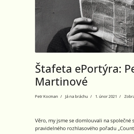
Štafeta ePortýra: 
Martinové
Petr Kocman
Já na bráchu
1. únor 2021
Zobra
Věro, my jsme se domlouvali na společné 
pravidelného rozhlasového pořadu „Country