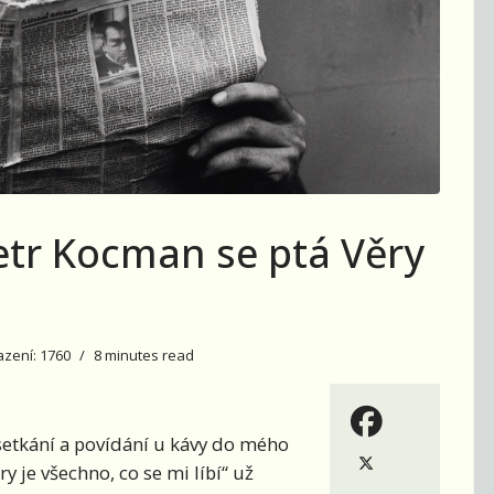
Petr Kocman se ptá Věry
zení: 1760
8 minutes read
setkání a povídání u kávy do mého
 je všechno, co se mi líbí“ už