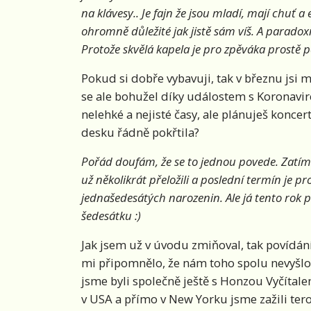
na klávesy.. Je fajn že jsou mladí, mají chuť a e
ohromně důležité jak jistě sám víš. A parado
Protože skvělá kapela je pro zpěváka prostě
Pokud si dobře vybavuji, tak v březnu jsi m
se ale bohužel díky událostem s Koronavi
nelehké a nejisté časy, ale plánuješ koncer
desku řádně pokřtila?
Pořád doufám, že se to jednou povede. Zatím 
už několikrát přeložili a poslední termín je pr
jednašedesátých narozenin. Ale já tento rok p
šedesátku :)
Jak jsem už v úvodu zmiňoval, tak povídán
mi připomnělo, že nám toho spolu nevyšlo v
jsme byli společně ještě s Honzou Vyčíta
v USA a přímo v New Yorku jsme zažili tero