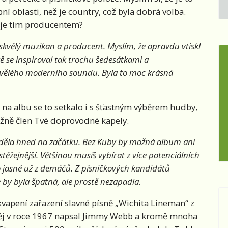
 oblasti, než je country, což byla dobrá volba.
 je tím producentem?
skvělý muzikan a producent. Myslím, že opravdu vtiskl
 se inspiroval tak trochu šedesátkami a
skvělého moderního soundu. Byla to moc krásná
e na albu se to setkalo i s šťastným výběrem hudby,
ážně člen Tvé doprovodné kapely.
ěděla hned na začátku. Bez Kuby by možná album ani
stěžejnější. Většinou musíš vybírat z více potenciálních
o jasné už z demáčů. Z písničkových kandidátů
 by byla špatná, ale prostě nezapadla.
kvapení zařazení slavné písně „Wichita Lineman“ z
něj v roce 1967 napsal Jimmy Webb a kromě mnoha