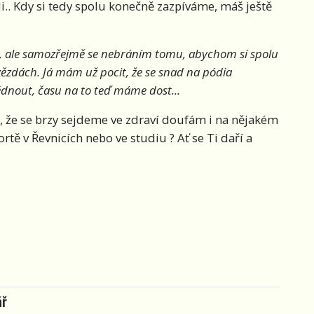
i.. Kdy si tedy spolu konečně zazpíváme, máš ještě
 ni, ale samozřejmě se nebráním tomu, abychom si spolu
vězdách. Já mám už pocit, že se snad na pódia
dnout, času na to teď máme dost...
e, že se brzy sejdeme ve zdraví doufám i na nějakém
ortě v Řevnicích nebo ve studiu
?
Ať se Ti daří a
ář