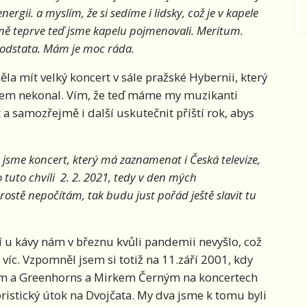
nergii. a myslím, že si sedíme i lidsky, což je v kapele
xně teprve teď jsme kapelu pojmenovali. Meritum.
 podstata. Mám je moc ráda.
ěla mít velký koncert v sále pražské Hybernii, který
rem nekonal. Vím, že teď máme my muzikanti
t a samozřejmě i další uskutečnit příští rok, abys
jsme koncert, který má zaznamenat i Česká televize,
o tuto chvíli 2. 2. 2021, tedy v den mých
rostě nepočítám, tak budu just pořád ještě slavit tu
í u kávy nám v březnu kvůli pandemii nevyšlo, což
íc. Vzpomněl jsem si totiž na 11.září 2001, kdy
lem a Greenhorns a Mirkem Černým na koncertech
ristický útok na Dvojčata. My dva jsme k tomu byli