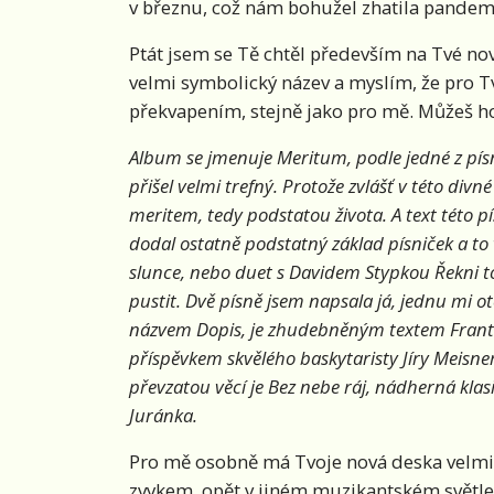
v březnu, což nám bohužel zhatila pandem
Ptát jsem se Tě chtěl především na Tvé nov
velmi symbolický název a myslím, že pro 
překvapením, stejně jako pro mě. Můžeš ho
Album se jmenuje Meritum, podle jedné z pís
přišel velmi trefný. Protože zvlášť v této divn
meritem, tedy podstatou života. A text této p
dodal ostatně podstatný základ písniček a to 
slunce, nebo duet s Davidem Stypkou Řekni t
pustit. Dvě písně jsem napsala já, jednu mi ot
názvem Dopis, je zhudebněným textem Franti
příspěvkem skvělého baskytaristy Jíry Meisner
převzatou věcí je Bez nebe ráj, nádherná kla
Juránka.
Pro mě osobně má Tvoje nová deska velmi p
zvykem, opět v jiném muzikantském světle a