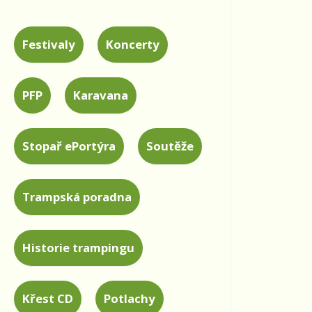
Festivaly
Koncerty
PFP
Karavana
Stopař ePortýra
Soutěže
Trampská poradna
Historie trampingu
Křest CD
Potlachy