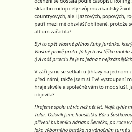
ocenění se dostala podle časopisu Rolling 
skladbu miluji celý svůj muzikantský život
countryových, ale i jazzových, popových, r
patří mezi mé obzvlášť oblíbené, protože se
album zařadila?
Byl to opět vlastně přínos Kuby Juránka, který
Vlastně právě proto. Já bych asi těžko mohla
:) A máš pravdu že je to jedna z nejkrásnějšíc
V září jsme se setkali u Jihlavy na jednom z
před námi, takže jsem si Tvé vystoupení mo
hraje skvěle a společně vám to moc sluší. J
objevila?
Hrajeme spolu už víc než pět let. Najít tyhl
Tolar. Oslovili jsme houslistku Báru Šustkovo
přivedl bubeníka Adriana Ševečka, po roce v
jako výborného basáka na vánočním turné s