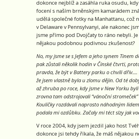
dokonce nejblíž a zasáhla ruka osudu, kdy
focení s naším brněnským kamarádem zná
udělá společné fotky na Manhattanu, což n
v Delaware v Pennsylvanyi, ale nakonec js
jsme přímo pod Dvojčaty to ráno nebyli. Je
nějakou podobnou podivnou zkušenost?
No, my jsme se s Jefem a jeho synem Tinem do
pak zůstali několik hodin v Čínské čtvrti, pro
pravda, že být v Battery parku o chvíli dřív...
že jsem vlastně byla u zlomu dějin. Od té doby
až zhruba po roce, kdy jsme v New Yorku byli
zrovna tam odstrojovali “vánoční stromeček” 
Kouličky rozdávali naprosto náhodným lidem. 
podala mi ozdůbku. Začaly mi téct slzy jak vo
V roce 2004, kdy jsem jezdil jako host Tv
dokonce jsi tehdy říkala, že máš nějakou no