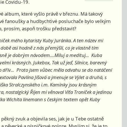
ie Covidu-19.
é album, které vyšlo právě v březnu. Má takový
Tvé fanoušky a hudbychtivé posluchače bylo velkým
, prosím, aspoň trošku představit?
niček mého kytaristy Kuby Juránka. A ten název mi
é době asi hodně z nás přemýšlí, co je vlastně tím
ísně je dobrým návodem....Miluj a medituj... Kuba
velmi krásných. Jukebox, Tak už jeď, Silnice, barevný
o dřív... Proto jsem vůbec měla odvahu se do natáčení
extovala Pavlína Jíšová a jmenuje se Výlet a druhá, s
ška Stralczynského i.m. Kamínky jsou krásným
a, nostalgický Říjen mi věnoval Víťa Troníček a jedinou
sika Wichita linemann s českým textem opět Kuby
ěkný zvuk a objevila ses, jak je u Tebe ostatně
 pěvecké a písničkové poloze. Myslím si, že je to