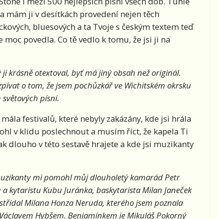
Stone i mezi 500 nejlepších písní všech dob. Tuhle
 a mám ji v desítkách provedení nejen těch
ockových, bluesových a ta Tvoje s českým textem teď
 moc povedla. Co tě vedlo k tomu, že jsi ji na
 ji krásně otextoval, byť má jiný obsah než originál.
 zpívat o tom, že jsem pochůzkář ve Wichitském okrsku
h světových písní.
 mála festivalů, které nebyly zakázány, kde jsi hrála
hl v klidu poslechnout a musím říct, že kapela Ti
ak dlouho v této sestavě hrajete a kde jsi muzikanty
e muzikanty mi pomohl můj dlouholetý kamarád Petr
u a kytaristu Kubu Juránka, baskytarista Milan Janeček
ystřídal Milana Honza Neruda, kterého jsem poznala
 Václavem Hybšem. Benjamínkem je Mikuláš Pokorný