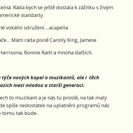
ná. Ráda bych se ještě dostala k zážitku s živým
americké standarty.
né vokální sdružení....acapella
če... Mám ráda písně Carolly King, Jamese
Harrisona, Bonnie Raitt a mnoha dalších.
se týče nových kapel a muzikantů, ale i těch
azích mezi mladou a starší generací.
ech to muzikant a je nás tu prostě, na tak malý
bude spíše nedostatek na uplatnění programů nás
že tomu tak bude.