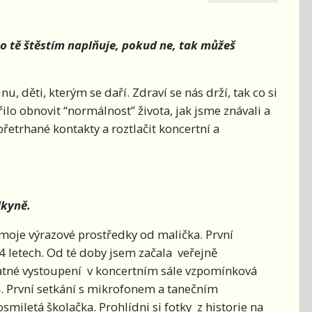
 co tě štěstím naplňuje, pokud ne, tak můžeš
, děti, kterým se daří. Zdraví se nás drží, tak co si
řilo obnovit “normálnost” života, jak jsme znávali a
etrhané kontakty a roztlačit koncertní a
lkyně.
 moje výrazové prostředky od malička. První
 4 letech. Od té doby jsem začala veřejně
atné vystoupení v koncertním sále vzpomínková
Š. První setkání s mikrofonem a tanečním
miletá školačka. Prohlídni si fotky z historie na