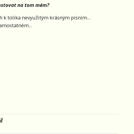
hostovat na tom mém?
h k tolika nevyužitým krásným písním...
samostatném...
ář