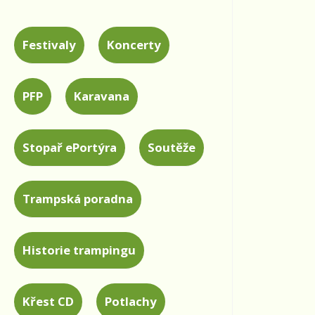
Festivaly
Koncerty
PFP
Karavana
Stopař ePortýra
Soutěže
Trampská poradna
Historie trampingu
Křest CD
Potlachy