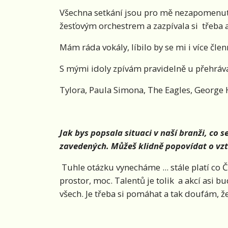
Všechna setkání jsou pro mě nezapomenutel
žesťovým orchestrem a zazpívala si třeba 
Mám ráda vokály, líbilo by se mi i více člen
S mými idoly zpívám pravidelně u přehráva
Tylora, Paula Simona, The Eagles, George 
Jak bys popsala situaci v naší branži, co 
zavedených. Můžeš klidně popovídat o vzt
Tuhle otázku vynecháme ... stále platí co Č
prostor, moc. Talentů je tolik a akcí asi 
všech. Je třeba si pomáhat a tak doufám, 