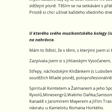
stěžejní písně. Těším se na setkávání s př
Prostě si chci užívat každého všedního dne
U kterého svého muzikantského kolegy (id
na nahrávce.
Mám to štěstí, že s těmi, s kterými jsem si 
Zazpívala jsem si s Jihlavským Vysočanem,
Střepy, náchodským Kliďánkem (s Lubošem
soutěžích Mladé písně), poloprofesionáln
Spirituál Kvintetem a Žalmanem a jeho Sp
Ryvolů,Minesengrů,Wabiho Daňka,Samsona, 
Kanadě s Jaromírem Mayerem a Jiřím Traxl
návratu u Kamelotu Romana Horkého.