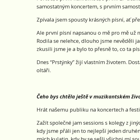
samostatným koncertem, s prvním samostatn
Zpívala jsem spousty krásných písní, ať pře
Ale první písní napsanou o mě pro mě už na
Rodila se nelehce, dlouho jsme nevěděli ja
zkusili jsme je a bylo to přesně to, co ta p
Dnes “Prstýnky” žijí vlastním životem. Dost
oltáři.
Čeho bys chtěla ještě v muzikantském živo
Hrát našemu publiku na koncertech a festiv
Zažít společné jam sessions s kolegy z jiný
kdy jsme přáli jen to nejlepší jeden druhému
mých kulatin, kdy by se sešli všichni mí so