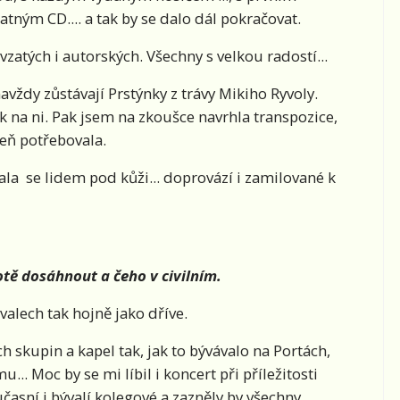
ým CD.... a tak by se dalo dál pokračovat.
vzatých i autorských. Všechny s velkou radostí...
vždy zůstávají Prstýnky z trávy Mikiho Ryvoly.
k na ni. Pak jsem na zkoušce navrhla transpozice,
íseň potřebovala.
ala se lidem pod kůži... doprovází i zamilované k
tě dosáhnout a čeho v civilním.
alech tak hojně jako dříve.
ch skupin a kapel tak, jak to bývávalo na Portách,
... Moc by se mi líbil i koncert při příležitosti
učasní i bývalí kolegové a zazněly by všechny