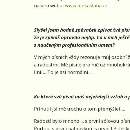
našem webu:
www.lenkaslaba.cz
Slyšel jsem hodně zpěvaček zpívat tvé písně
že je zpíváš opravdu nejlíp. Co u nich ješt
s naučeným profesionálním umem?
V mých písních vždy rezonuje můj osobní 
a radostmi. Mé písně pro mě už mnohokrá
linii... To je asi normální...
Ke které své písni máš nejvřelejší vztah a 
Přinutil jsi mě trochu o tom přemýšlet....
Radostí bylo mnoho..., s první sólovou písní
Portou, s první nahrávkou, s první LP des