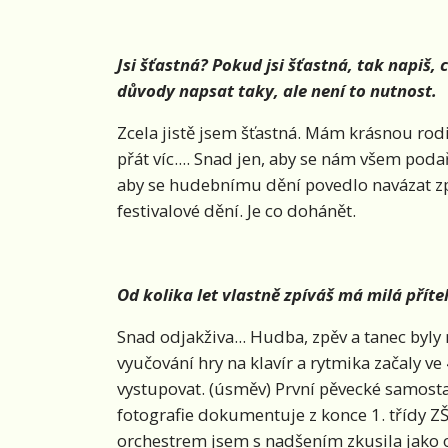
Jsi šťastná? Pokud jsi šťastná, tak napiš,
důvody napsat taky, ale není to nutnost.
Zcela jistě jsem šťastná. Mám krásnou rodinu
přát víc.... Snad jen, aby se nám všem poda
aby se hudebnímu dění povedlo navázat zpř
festivalové dění. Je co dohánět.
Od kolika let vlastně zpíváš má milá příte
Snad odjakživa... Hudba, zpěv a tanec byly
vyučování hry na klavír a rytmika začaly ve
vystupovat. (úsměv) První pěvecké samost
fotografie dokumentuje z konce 1. třídy Z
orchestrem jsem s nadšením zkusila jako os