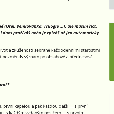
 (Orel, Venkovanka, Trilogie ...), ale musím říct,
ě i dnes prožíváš nebo je zpíváš už jen automaticky
život a zkušenosti sebrané každodenními starostmi
t pozměnily význam po obsahové a přednesové
proč?
, první kapelou a pak každou další ..., s první
kou, s každým vydaným nosičem ..., s prvním