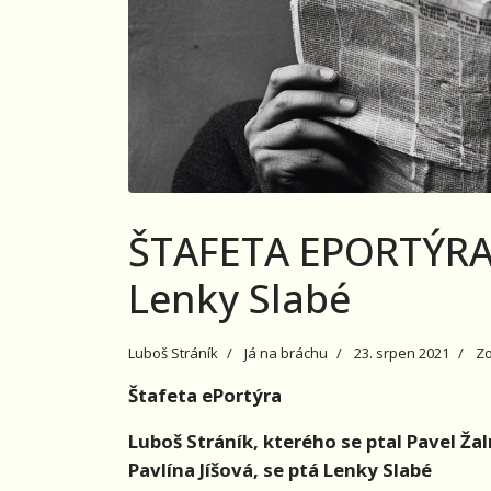
ŠTAFETA EPORTÝRA:
Lenky Slabé
Luboš Stráník
Já na bráchu
23. srpen 2021
Zo
Štafeta ePortýra
Luboš Stráník, kterého se ptal Pavel Ž
Pavlína Jíšová, se ptá Lenky Slabé