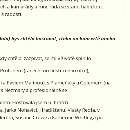
áteli a kamarády a moc ráda se stanu babičkou.
 s radostí.
ola) bys chtěla hostovat, třeba na koncertě anebo
kdy chtěla zazpívat, se mi v životě splnilo.
 Protonem (taneční orchestr mého otce),
 a Pavlem Malinou), s Plameňáky a Golemem (na
ě s Nezmary a profesionálně se
olem. Hostovala jsem u bratrů
Jarka Nohavici, Hradišťanu, Vlasty Redla, v
erem, Susane Crowe a Katherine Whitley,a po