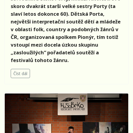
skoro dvakrát starší velké sestry Porty (ta
slaví letos dokonce 60). Dětská Porta,
největší interpretační soutěž dětí a mládeže
v oblasti folk, country a podobných žánrů v
ČR, organizovaná spolkem Pionýr, tím totiž
vstoupí mezi docela úzkou skupinu
„zasloužilých“ pořadatelů soutěží a
festivalů tohoto žánru.
Číst dál