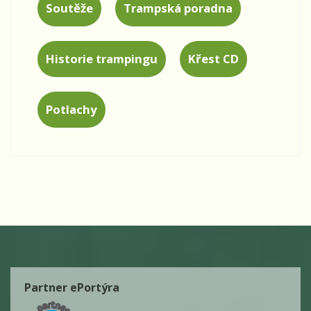
Soutěže
Trampská poradna
Historie trampingu
Křest CD
Potlachy
Partner ePortýra