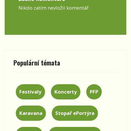
Nikdo zatím nevložil komentář.
Populární témata
Festivaly
Koncerty
PFP
Karavana
Stopař ePortýra