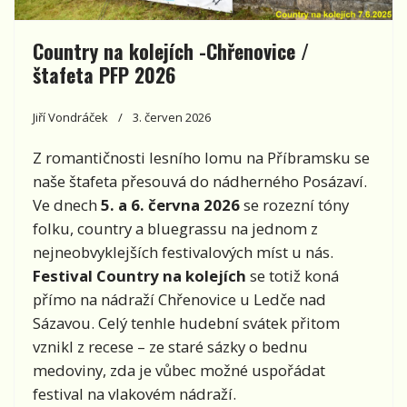
Country na kolejích -Chřenovice /
štafeta PFP 2026
Jiří Vondráček
3. červen 2026
Z romantičnosti lesního lomu na Příbramsku se
naše štafeta přesouvá do nádherného Posázaví.
Ve dnech
5. a 6. června 2026
se rozezní tóny
folku, country a bluegrassu na jednom z
nejneobvyklejších festivalových míst u nás.
Festival Country na kolejích
se totiž koná
přímo na nádraží Chřenovice u Ledče nad
Sázavou. Celý tenhle hudební svátek přitom
vznikl z recese – ze staré sázky o bednu
medoviny, zda je vůbec možné uspořádat
festival na vlakovém nádraží.