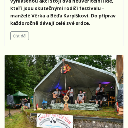
vyhlášenou akcí stojí dva neuvěřitelní lidé,
kteří jsou skutečnými rodiči festivalu –
manželé Věrka a Béďa Karpíškovi. Do příprav
každoročně dávají celé své srdce.
Číst dál