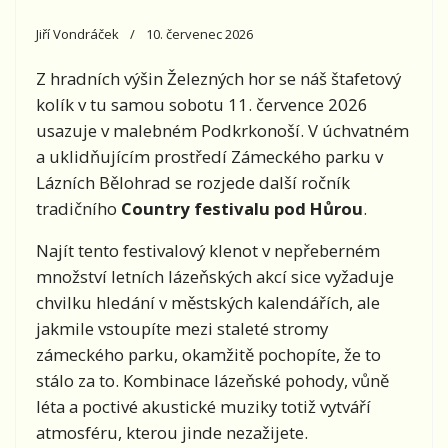
Jiří Vondráček
10. červenec 2026
Z hradních výšin Železných hor se náš štafetový
kolík v tu samou sobotu 11. července 2026
usazuje v malebném Podkrkonoší. V úchvatném
a uklidňujícím prostředí Zámeckého parku v
Lázních Bělohrad se rozjede další ročník
tradičního
Country festivalu pod Hůrou
.
Najít tento festivalový klenot v nepřeberném
množství letních lázeňských akcí sice vyžaduje
chvilku hledání v městských kalendářích, ale
jakmile vstoupíte mezi staleté stromy
zámeckého parku, okamžitě pochopíte, že to
stálo za to. Kombinace lázeňské pohody, vůně
léta a poctivé akustické muziky totiž vytváří
atmosféru, kterou jinde nezažijete.