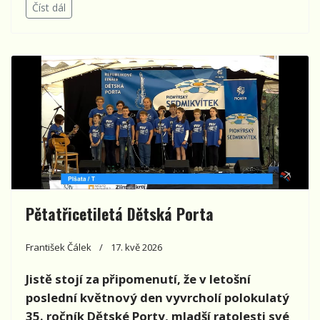
Číst dál
Pětatřicetiletá Dětská Porta
František Čálek
17. kvě 2026
Jistě stojí za připomenutí, že v letošní
poslední květnový den vyvrcholí polokulatý
35. ročník Dětské Porty, mladší ratolesti své