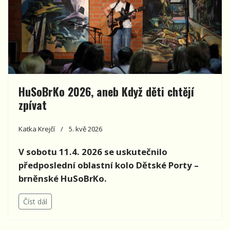
HuSoBrKo 2026, aneb Když děti chtějí
zpívat
Katka Krejčí
5. kvě 2026
V sobotu 11.4. 2026 se uskutečnilo
předposlední oblastní kolo Dětské Porty –
brněnské HuSoBrKo.
Číst dál