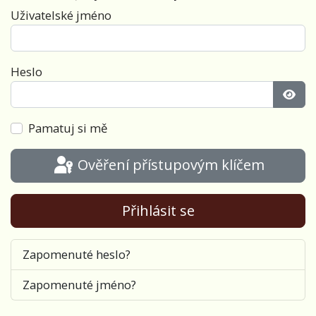
Uživatelské jméno
Heslo
Zobra
Pamatuj si mě
Ověření přístupovým klíčem
Přihlásit se
Zapomenuté heslo?
Zapomenuté jméno?