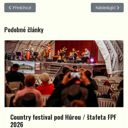
Předchozí článek: Country na kolejích
Další článek: Fin
Předchozí
Následující
Podobné články
Country festival pod Hůrou / štafeta FPF
2026