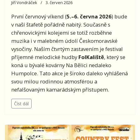
Jiří Vondráček
3. červen 2026
První červnový víkend (
5.–6. června 2026
) bude
v naší štafetě pořádně nabitý. Současně s
chřenovickými kolejemi se totiž rozběhne
muzika i v malebném údolí Českomoravské
vysočiny. Naším čtvrtým zastavením je festival
příjemné melodické hudby
FolKaliště
, který se
koná u bývalé kovárny Na Bělici nedaleko
Humpolce. Tato akce je široko daleko vyhlášená
svou milou rodinnou atmosférou a
nefalšovaným kamarádským přístupem.
Číst dál