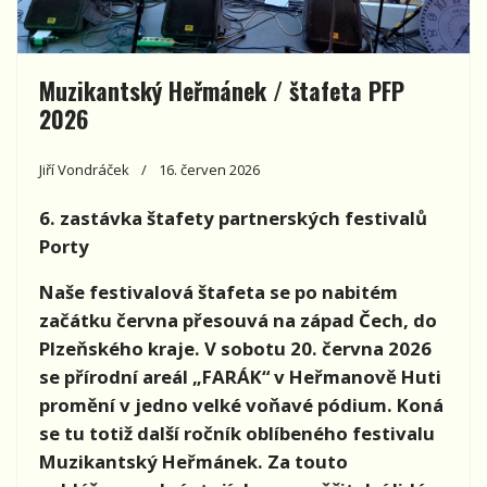
Muzikantský Heřmánek / štafeta PFP
2026
Jiří Vondráček
16. červen 2026
6. zastávka štafety partnerských festivalů
Porty
Naše festivalová štafeta se po nabitém
začátku června přesouvá na západ Čech, do
Plzeňského kraje. V sobotu 20. června 2026
se přírodní areál „FARÁK“ v Heřmanově Huti
promění v jedno velké voňavé pódium. Koná
se tu totiž další ročník oblíbeného festivalu
Muzikantský Heřmánek. Za touto