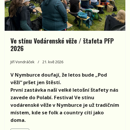
Ve stínu Vodárenské věže / štafeta PFP
2026
Jiří Vondráček
21. kvě 2026
V Nymburce doufají, že letos bude „Pod
věží“ pršet jen štěstí.
První zastávka naší velké letošní štafety nás
zavede do Polabí. Festival Ve stínu
vodárenské věže v Nymburce je už tradičním
místem, kde se folk a country cítí jako
doma.