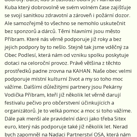
Kuba který dobrovolně ve svém volném čase zajišťuje
se svojí sanitkou zdravotní a zároveň i požární dozor.
Ale samozřejmě to všechno se nemohlo uskutečnit
bez sponzorů a dárců. Těmi hlavními jsou město
Příbram. Které nás věrně podporuje již roky a bez
jejich podpory by to nešlo. Stejně tak jsme vděčný za
Obec Podlesí, která nám od vzniku spolku poskytuje
dotaci na celoroční provoz. Právě většina z těchto
prostředků padne zrovna na KAHAN. Naše obec velmi
podporuje místní kulturní život a my so toho moc
vážíme. Dalšími důležitými partnery jsou Pekárny
Vodička Příbram, kteří již několik let věrně darují
festivalu pečivo pro občerstvení účinkujících a
organizátorů. Je to velká pomoc a moc si toho vážíme.
Dále pak menší ale pravidelní dárci jako třeba Sitex
euro, který nás podporuje také již několik let. Nerad
bych zapomněl na Nadaci Partnerství OSA, která nám