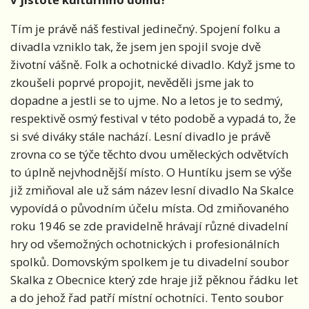
Tím je právě náš festival jedinečný. Spojení folku a
divadla vzniklo tak, že jsem jen spojil svoje dvě
životní vášně. Folk a ochotnické divadlo. Když jsme to
zkoušeli poprvé propojit, nevěděli jsme jak to
dopadne a jestli se to ujme. No a letos je to sedmý,
respektivě osmý festival v této podobě a vypadá to, že
si své diváky stále nachází. Lesní divadlo je právě
zrovna co se týče těchto dvou uměleckých odvětvích
to úplně nejvhodnější místo. O Huntíku jsem se výše
již zmiňoval ale už sám název lesní divadlo Na Skalce
vypovídá o původním účelu místa. Od zmiňovaného
roku 1946 se zde pravidelně hrávají různé divadelní
hry od všemožných ochotnických i profesionálních
spolků. Domovským spolkem je tu divadelní soubor
Skalka z Obecnice který zde hraje již pěknou řádku let
a do jehož řad patří místní ochotníci. Tento soubor