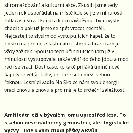
shromažďování a kulturní akce. Zkusili jsme tedy
jeden rok uspořádat na místě kde se již v minulosti
folkový festival konal a kam návštěvníci byli zvyklý
chodit a pak už jsme se zpět vracet nechtěli.
Nejčastěji to slyším od vystupujících kapel, že to
místo má pro ně zvláštní atmosféru a hraní tam je
vždy zážitek. Spousta těch účinkujících tam již v
minulosti vystupovala, takže vědí do čeho jdou a moc
rádi se vrací. Dost často to také přiláká úplně nové
kapely i z větší dálky, protože si to mezi sebou
řeknou. Lesní divadlo Na Skalce nám svou energii
vrací znovu a znovu a pro mě je to srdeční záležitost.
Amfiteátr leží v bývalém lomu uprostřed lesa. To
s sebou nese nádherný genius loci, ale i logistické
výzvy – lidé k vám chodí pěšky a kvůli