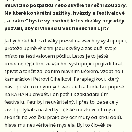
mluvícího pozpátku nebo skvělé taneční soubory.
Na které konkrétní zážitky, hvězdy a festivalové
„atrakce“ byste vy osobně letos diváky nejraději
pozvali, aby si víkend u vás nenechali ujít?
Já bych rád letos diváky pozval na všechny vystupující,
protože úplně všichni jsou skvělý a zaslouží svoje
místo na festivalovém pódiu. Letos je to ještě
umocněnější tím, že všichni vystupující přijíždí hrát,
zpívat a tančit za jedním hlavním účelem. Vzdát holt
kamarádovi Petrovi Cihelkovi. Paraplegikovi, který
nás opustil o uplynulých vánocích a bude tak poprvé
na KAHANu chybět. I on patřil k zakladatelům
festivalu. Petr byl neuvěřitelný. I přes to, že se celý
život potýkal s následky dětské mozkové obrny a
skončil na vozíčku prakticky ochrnutý od krku dolů,
hlava mu neuvěřitelně myslela. Byl to člověk se