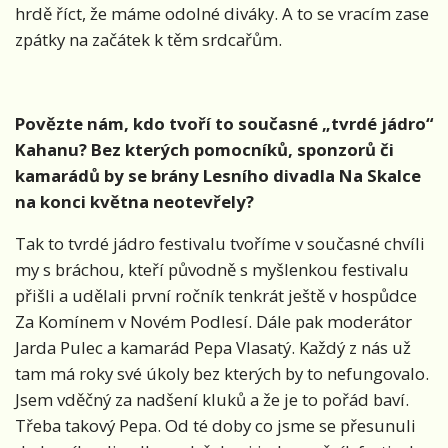
hrdě říct, že máme odolné diváky. A to se vracím zase
zpátky na začátek k těm srdcařům.
Povězte nám, kdo tvoří to současné „tvrdé jádro“
Kahanu? Bez kterých pomocníků, sponzorů či
kamarádů by se brány Lesního divadla Na Skalce
na konci května neotevřely?
Tak to tvrdé jádro festivalu tvoříme v současné chvíli
my s bráchou, kteří původně s myšlenkou festivalu
přišli a udělali první ročník tenkrát ještě v hospůdce
Za Komínem v Novém Podlesí. Dále pak moderátor
Jarda Pulec a kamarád Pepa Vlasatý. Každý z nás už
tam má roky své úkoly bez kterých by to nefungovalo.
Jsem vděčný za nadšení kluků a že je to pořád baví.
Třeba takový Pepa. Od té doby co jsme se přesunuli