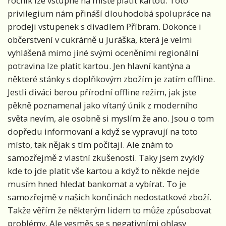
ročník lze vstupné na místě platit kartou. Toto
privilegium nám přináší dlouhodobá spolupráce na
prodeji vstupenek s divadlem Příbram. Dokonce i
občerstvení v cukrárně u Juráška, která je velmi
vyhlášená mimo jiné svými oceněními regionální
potravina lze platit kartou. Jen hlavní kantýna a
některé stánky s doplňkovým zbožím je zatím offline.
Jestli diváci berou přírodní offline režim, jak jste
pěkně poznamenal jako vítaný únik z moderního
světa nevím, ale osobně si myslím že ano. Jsou o tom
dopředu informovaní a když se vypravují na toto
místo, tak nějak s tím počítají. Ale znám to
samozřejmě z vlastní zkušenosti. Taky jsem zvyklý
kde to jde platit vše kartou a když to někde nejde
musím hned hledat bankomat a vybírat. To je
samozřejmě v našich končinách nedostatkové zboží.
Takže věřím že některým lidem to může způsobovat
problémy. Ale vesměs se s negativními ohlasy