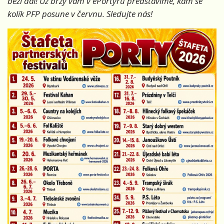
běží dál! Už brzy vám v ePortýru představíme, kam se
kolík PFP posune v červnu. Sledujte nás!