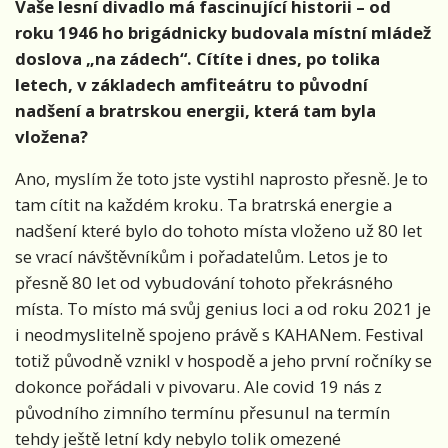
Vaše lesní divadlo má fascinující historii – od
roku 1946 ho brigádnicky budovala místní mládež
doslova „na zádech“. Cítíte i dnes, po tolika
letech, v základech amfiteátru to původní
nadšení a bratrskou energii, která tam byla
vložena?
Ano, myslím že toto jste vystihl naprosto přesně. Je to
tam cítit na každém kroku. Ta bratrská energie a
nadšení které bylo do tohoto místa vloženo už 80 let
se vrací návštěvníkům i pořadatelům. Letos je to
přesně 80 let od vybudování tohoto překrásného
místa. To místo má svůj genius loci a od roku 2021 je
i neodmyslitelně spojeno právě s KAHANem. Festival
totiž původně vznikl v hospodě a jeho první ročníky se
dokonce pořádali v pivovaru. Ale covid 19 nás z
původního zimního termínu přesunul na termín
tehdy ještě letní kdy nebylo tolik omezené