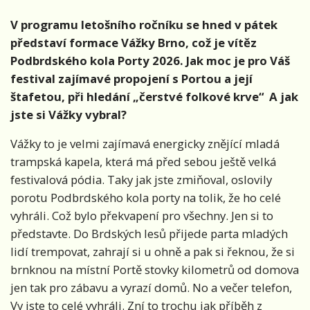
V programu letošního ročníku se hned v pátek
představí formace Vážky Brno, což je vítěz
Podbrdského kola Porty 2026. Jak moc je pro Váš
festival zajímavé propojení s Portou a její
štafetou, při hledání „čerstvé folkové krve“ A jak
jste si Vážky vybral?
Vážky to je velmi zajímavá energicky znějící mladá
trampská kapela, která má před sebou ještě velká
festivalová pódia. Taky jak jste zmiňoval, oslovily
porotu Podbrdského kola porty na tolik, že ho celé
vyhráli. Což bylo překvapení pro všechny. Jen si to
představte. Do Brdských lesů přijede parta mladých
lidí trempovat, zahrají si u ohně a pak si řeknou, že si
brnknou na místní Portě stovky kilometrů od domova
jen tak pro zábavu a vyrazí domů. No a večer telefon,
Vy jste to celé vyhráli. Zní to trochu jak příběh z