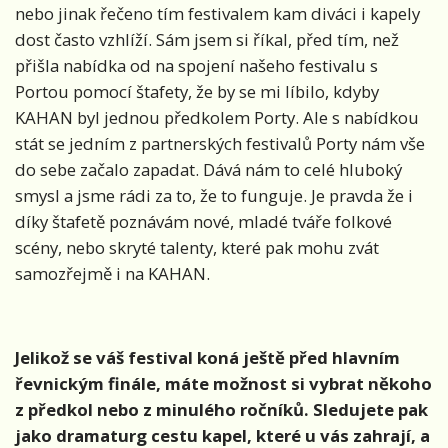
nebo jinak řečeno tím festivalem kam diváci i kapely
dost často vzhlíží. Sám jsem si říkal, před tím, než
přišla nabídka od na spojení našeho festivalu s
Portou pomocí štafety, že by se mi líbilo, kdyby
KAHAN byl jednou předkolem Porty. Ale s nabídkou
stát se jedním z partnerských festivalů Porty nám vše
do sebe začalo zapadat. Dává nám to celé hluboký
smysl a jsme rádi za to, že to funguje. Je pravda že i
díky štafetě poznávám nové, mladé tváře folkové
scény, nebo skryté talenty, které pak mohu zvát
samozřejmě i na KAHAN.
Jelikož se váš festival koná ještě před hlavním
řevnickým finále, máte možnost si vybrat někoho
z předkol nebo z minulého ročníků. Sledujete pak
jako dramaturg cestu kapel, které u vás zahrají, a