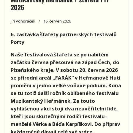
2026
Jiří Vondráček
16. červen 2026
6. zastávka štafety partnerských festivalů
Porty
Naše festivalová štafeta se po nabitém
začátku června přesouvá na západ Čech, do
Plzeňského kraje. V sobotu 20. června 2026
se přírodní areál „FARÁK“ v Heřmanově Huti
promění v jedno velké voňavé pódium. Koná
se tu totiž další ročník oblíbeného festivalu
Muzikantský Heřmánek. Za touto
vyhlášenou akcí stojí dva neuvěřitelní lidé,
kteří jsou skutečnými rodiči festivalu –
manželé Věrka a Béďa Karpíškovi. Do příprav
každoročně dávají celé své srdce.