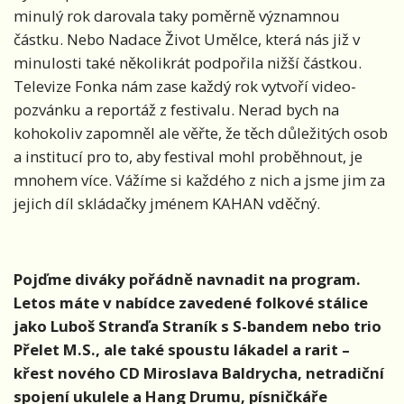
minulý rok darovala taky poměrně významnou
částku. Nebo Nadace Život Umělce, která nás již v
minulosti také několikrát podpořila nižší částkou.
Televize Fonka nám zase každý rok vytvoří video-
pozvánku a reportáž z festivalu. Nerad bych na
kohokoliv zapomněl ale věřte, že těch důležitých osob
a institucí pro to, aby festival mohl proběhnout, je
mnohem více. Vážíme si každého z nich a jsme jim za
jejich díl skládačky jménem KAHAN vděčný.
Pojďme diváky pořádně navnadit na program.
Letos máte v nabídce zavedené folkové stálice
jako Luboš Stranďa Straník s S-bandem nebo trio
Přelet M.S., ale také spoustu lákadel a rarit –
křest nového CD Miroslava Baldrycha, netradiční
spojení ukulele a Hang Drumu, písničkáře