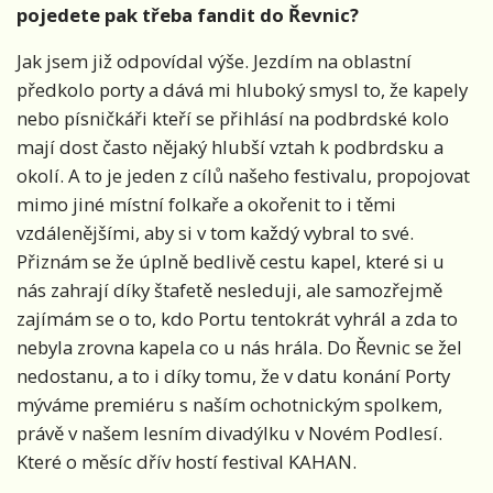
pojedete pak třeba fandit do Řevnic?
Jak jsem již odpovídal výše. Jezdím na oblastní
předkolo porty a dává mi hluboký smysl to, že kapely
nebo písničkáři kteří se přihlásí na podbrdské kolo
mají dost často nějaký hlubší vztah k podbrdsku a
okolí. A to je jeden z cílů našeho festivalu, propojovat
mimo jiné místní folkaře a okořenit to i těmi
vzdálenějšími, aby si v tom každý vybral to své.
Přiznám se že úplně bedlivě cestu kapel, které si u
nás zahrají díky štafetě nesleduji, ale samozřejmě
zajímám se o to, kdo Portu tentokrát vyhrál a zda to
nebyla zrovna kapela co u nás hrála. Do Řevnic se žel
nedostanu, a to i díky tomu, že v datu konání Porty
mýváme premiéru s naším ochotnickým spolkem,
právě v našem lesním divadýlku v Novém Podlesí.
Které o měsíc dřív hostí festival KAHAN.