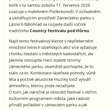
kolík v tu samou sobotu 11. července 2026
usazuje v malebném Podkrkonoší. V úchvatném
a uklidňujícím prostředí Zámeckého parku v
Lázních Bělohrad se rozjede další ročník
tradičního
Country festivalu pod Hůrou
.
Najít tento festivalový klenot v nepřeberném
množství letních lázeňských akcí sice vyžaduje
chvilku hledání v městských kalendářích, ale
jakmile vstoupíte mezi staleté stromy
zámeckého parku, okamžitě pochopíte, že to
stálo za to. Kombinace lázeňské pohody, vůně
léta a poctivé akustické muziky totiž vytváří
atmosféru, kterou jinde nezažijete.
O tom, jak náročné je skloubit festival s obřím
kulturním programem města, jaké radosti
přináší pořádání v zámeckém parku a jak