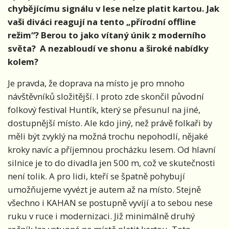
chybějícímu signálu v lese nelze platit kartou. Jak
vaši diváci reagují na tento „přírodní offline
režim“? Berou to jako vítaný únik z moderního
světa? A nezabloudí ve shonu a široké nabídky
kolem?
Je pravda, že doprava na místo je pro mnoho
návštěvníků složitější. I proto zde skončil původní
folkový festival Huntík, který se přesunul na jiné,
dostupnější místo. Ale kdo jiný, než právě folkaři by
měli být zvyklý na možná trochu nepohodlí, nějaké
kroky navíc a příjemnou procházku lesem. Od hlavní
silnice je to do divadla jen 500 m, což ve skutečnosti
není tolik. A pro lidi, kteří se špatně pohybují
umožňujeme vyvézt je autem až na místo. Stejně
všechno i KAHAN se postupně vyvíjí a to sebou nese
ruku v ruce i modernizaci. Již minimálně druhý