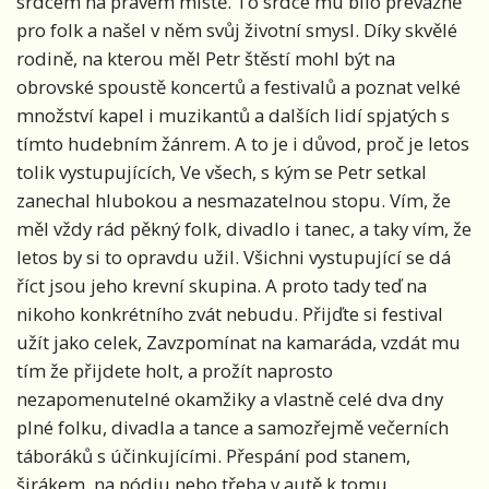
srdcem na pravém místě. To srdce mu bilo převážně
pro folk a našel v něm svůj životní smysl. Díky skvělé
rodině, na kterou měl Petr štěstí mohl být na
obrovské spoustě koncertů a festivalů a poznat velké
množství kapel i muzikantů a dalších lidí spjatých s
tímto hudebním žánrem. A to je i důvod, proč je letos
tolik vystupujících, Ve všech, s kým se Petr setkal
zanechal hlubokou a nesmazatelnou stopu. Vím, že
měl vždy rád pěkný folk, divadlo i tanec, a taky vím, že
letos by si to opravdu užil. Všichni vystupující se dá
říct jsou jeho krevní skupina. A proto tady teď na
nikoho konkrétního zvát nebudu. Přijďte si festival
užít jako celek, Zavzpomínat na kamaráda, vzdát mu
tím že přijdete holt, a prožít naprosto
nezapomenutelné okamžiky a vlastně celé dva dny
plné folku, divadla a tance a samozřejmě večerních
táboráků s účinkujícími. Přespání pod stanem,
širákem, na pódiu nebo třeba v autě k tomu