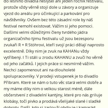
do lesního divadla neslyšel ani jeden ročník festivalu,
protože vždy věrně stojí dole u závory a organizuje
vjezd do areálu pro účinkující a parkování pro
návštěvníky. Ovšem bez této zásadní role by náš
festival nemohl existovat. Vážím si jeho pomoci.
Dalšími velmi důležitými členy tvrdého jádra
organizačního týmu festivalu už jsou bezesporu
zvukaři R + R Stöhrovi, kteří svojí práci dělají naprosto
excelentně. Díky nim je zvuk na KAHANu vždy
vytříbený. I Ti stáli u zrodu KAHANU a zvučí ho věrně
od jeho začátků. I jejich práce si nesmírně vážím.
Nechci zapomenout ani na dlouholeté
spolupracovníky. V prodeji vstupenek je to divadlo
Příbram. Které se nám o tuto věc stará velmi dobře a
my máme díky nim o velkou starost méně, dále
občerstvení z divadelní kantýny, které pro nás griluje
klobásy, točí pivko a prodává všelijaké slané i sladké
dobroty. Další, kdo si zaslouží obdiv je i kamarád