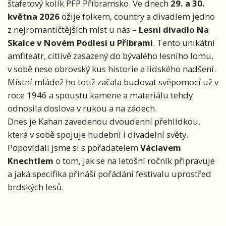
štafetový kolík PFP Příbramsko. Ve dnech
29. a 30.
května 2026
ožije folkem, country a divadlem jedno
z nejromantičtějších míst u nás –
Lesní divadlo Na
Skalce v Novém Podlesí u Příbrami
. Tento unikátní
amfiteátr, citlivě zasazený do bývalého lesního lomu,
v sobě nese obrovský kus historie a lidského nadšení.
Místní mládež ho totiž začala budovat svépomocí už v
roce 1946 a spoustu kamene a materiálu tehdy
odnosila doslova v rukou a na zádech.
Dnes je Kahan zavedenou dvoudenní přehlídkou,
která v sobě spojuje hudební i divadelní světy.
Popovídali jsme si s pořadatelem
Václavem
Knechtlem
o tom, jak se na letošní ročník připravuje
a jaká specifika přináší pořádání festivalu uprostřed
brdských lesů.