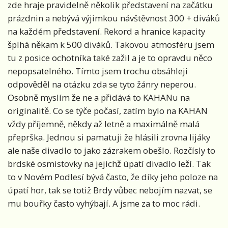
zde hraje pravidelně několik představení na začátku
prázdnin a nebývá výjimkou návštěvnost 300 + diváků
na každém představení. Rekord a hranice kapacity
šplhá někam k 500 diváků. Takovou atmosféru jsem
tu z posice ochotníka také zažil a je to opravdu něco
nepopsatelného. Tímto jsem trochu obsáhleji
odpověděl na otázku zda se tyto žánry neperou.
Osobně myslím že ne a přidává to KAHANu na
originalitě. Co se týče počasí, zatím bylo na KAHAN
vždy příjemně, někdy až letně a maximálně malá
přeprška. Jednou si pamatuji že hlásili zrovna lijáky
ale naše divadlo to jako zázrakem obešlo. Rozčísly to
brdské osmistovky na jejichž úpatí divadlo leží. Tak
to v Novém Podlesí bývá často, že díky jeho poloze na
úpatí hor, tak se totiž Brdy vůbec nebojím nazvat, se
mu bouřky často vyhýbají. A jsme za to moc rádi.