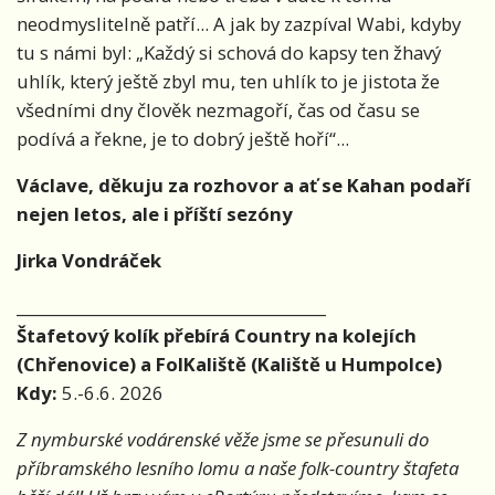
neodmyslitelně patří... A jak by zazpíval Wabi, kdyby
tu s námi byl: „Každý si schová do kapsy ten žhavý
uhlík, který ještě zbyl mu, ten uhlík to je jistota že
všedními dny člověk nezmagoří, čas od času se
podívá a řekne, je to dobrý ještě hoří“...
Václave, děkuju za rozhovor a ať se Kahan podaří
nejen letos, ale i příští sezóny
Jirka Vondráček
________________________________________
Štafetový kolík přebírá Country na kolejích
(Chřenovice) a FolKaliště (Kaliště u Humpolce)
Kdy:
5.-6.6. 2026
Z nymburské vodárenské věže jsme se přesunuli do
příbramského lesního lomu a naše folk-country štafeta