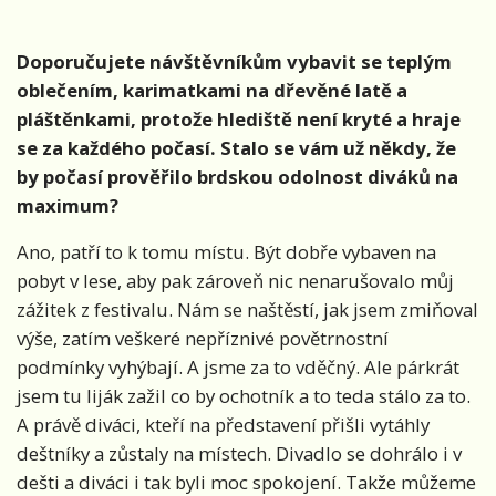
Doporučujete návštěvníkům vybavit se teplým
oblečením, karimatkami na dřevěné latě a
pláštěnkami, protože hlediště není kryté a hraje
se za každého počasí. Stalo se vám už někdy, že
by počasí prověřilo brdskou odolnost diváků na
maximum?
Ano, patří to k tomu místu. Být dobře vybaven na
pobyt v lese, aby pak zároveň nic nenarušovalo můj
zážitek z festivalu. Nám se naštěstí, jak jsem zmiňoval
výše, zatím veškeré nepříznivé povětrnostní
podmínky vyhýbají. A jsme za to vděčný. Ale párkrát
jsem tu liják zažil co by ochotník a to teda stálo za to.
A právě diváci, kteří na představení přišli vytáhly
deštníky a zůstaly na místech. Divadlo se dohrálo i v
dešti a diváci i tak byli moc spokojení. Takže můžeme