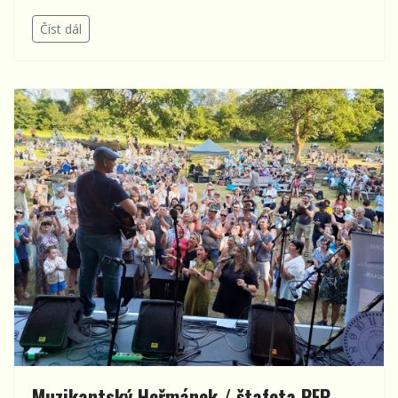
Číst dál
Muzikantský Heřmánek / štafeta PFP