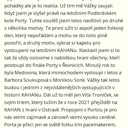
pohádky ale je to realita. Už tím mě Vážky zaujali.
Když jsem je slyšel právě na letošním Podbrdském
kole Porty. Tuhle soutěž jsem letos navštívil po druhé
s několika motivy. Te první užít si aspoň jeden folkový
den, který nepořádám a mohu se do toho plně
ponořit, a druhý motiv, vybrat si kapelu pro
vystoupení na letošním KAHANu. Nastavil jsem si to
tak že vždy oslovíme s nabídkou hraní všechny, kteří
postoupí do finále Porty v Řevnicích. Minulý rok to
byla Medovina, která mimochodem vystoupí i letos a
Barbora Soukupová s Monikou Sonk. Vážky tak letos
budou i jedním z nejvzdálenějších vystupujících v
historii KAHANu. Dál už to měl jen Víťa Troníček, se
svým triem, který tuším že v roce 2021 přejížděl na
KAHAN z hraní v Ostravě. Propojení s Portou je pro
nás velmi zajímavé a zároveň velmi vysoko ceněné.
Porta je přeci jen ve světě folku tím pacemakerem,