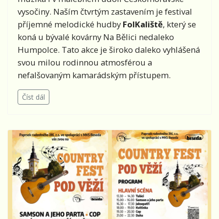
vysočiny. Naším čtvrtým zastavením je festival
příjemné melodické hudby
FolKaliště
, který se
koná u bývalé kovárny Na Bělici nedaleko
Humpolce. Tato akce je široko daleko vyhlášená
svou milou rodinnou atmosférou a
nefalšovaným kamarádským přístupem.
Číst dál