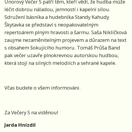
Únorový Večer S patří těm, kteří vědí, že hudba může
léčit dobrou náladou, jemností i kapelní sílou.
Sdružení básníka a hudebníka Standy Kahudy
Škytavka se představí s neopakovatelným
repertoárem plným hravosti a šarmu. Saša Niklíčková
zaujme nezaměnitelným projevem a důrazem na text
s obsahem šokujícího humoru. Tomáš Průša Band
pak večer uzavře plnokrevnou autorskou hudbou,
která stojí na silných melodiích a sehrané kapele.
Včas budete o všem informováni.
Za Večery S na viděnou!
Jarda Hnízdil