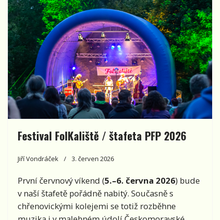
Festival FolKaliště / štafeta PFP 2026
Jiří Vondráček
3. červen 2026
První červnový víkend (
5.–6. června 2026
) bude
v naší štafetě pořádně nabitý. Současně s
chřenovickými kolejemi se totiž rozběhne
muzika i v malebném údolí Českomoravské