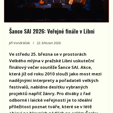
Šance SAI 2026: Veřejné finále v Libni
Jiří Vondráček
22. březen 2026
Ve středu 25. března se v prostorách
Velkého mlýna v pražské Libni uskuteční
finálový večer soutěže Šance SAI. Akce,
která již od roku 2010 slouží jako most mezi
nadějnými interprety a pořadateli velkých
festivalů, nabídne desítku vybraných
projektů napříč žánry. Pro diváky z řad
odborné i laické veřejnosti je to ideální
příležitost poznat tváře, které se v létě