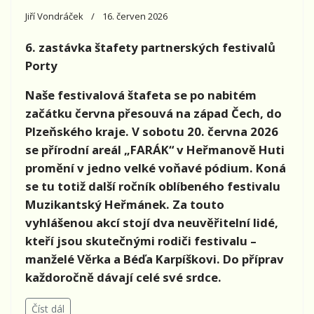
Jiří Vondráček
16. červen 2026
6. zastávka štafety partnerských festivalů
Porty
Naše festivalová štafeta se po nabitém
začátku června přesouvá na západ Čech, do
Plzeňského kraje. V sobotu 20. června 2026
se přírodní areál „FARÁK“ v Heřmanově Huti
promění v jedno velké voňavé pódium. Koná
se tu totiž další ročník oblíbeného festivalu
Muzikantský Heřmánek. Za touto
vyhlášenou akcí stojí dva neuvěřitelní lidé,
kteří jsou skutečnými rodiči festivalu –
manželé Věrka a Béďa Karpíškovi. Do příprav
každoročně dávají celé své srdce.
Číst dál