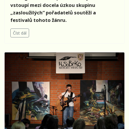
vstoupí mezi docela úzkou skupinu
„zasloužilých“ pořadatelů soutěží a
festivalů tohoto žánru.
Číst dál