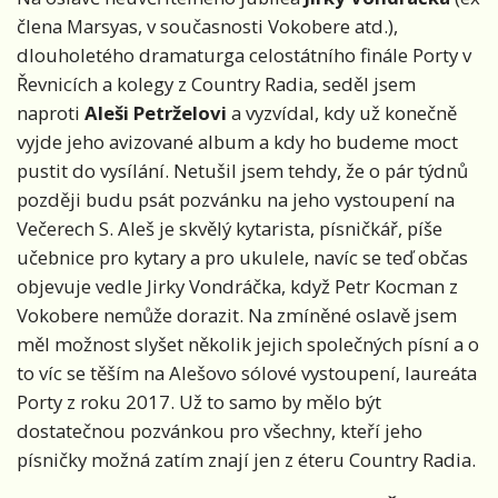
člena Marsyas, v současnosti Vokobere atd.),
dlouholetého dramaturga celostátního finále Porty v
Řevnicích a kolegy z Country Radia, seděl jsem
naproti
Aleši Petrželovi
a vyzvídal, kdy už konečně
vyjde jeho avizované album a kdy ho budeme moct
pustit do vysílání. Netušil jsem tehdy, že o pár týdnů
později budu psát pozvánku na jeho vystoupení na
Večerech S. Aleš je skvělý kytarista, písničkář, píše
učebnice pro kytary a pro ukulele, navíc se teď občas
objevuje vedle Jirky Vondráčka, když Petr Kocman z
Vokobere nemůže dorazit. Na zmíněné oslavě jsem
měl možnost slyšet několik jejich společných písní a o
to víc se těším na Alešovo sólové vystoupení, laureáta
Porty z roku 2017. Už to samo by mělo být
dostatečnou pozvánkou pro všechny, kteří jeho
písničky možná zatím znají jen z éteru Country Radia.