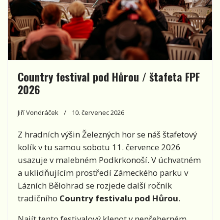
Country festival pod Hůrou / štafeta FPF
2026
Jiří Vondráček
10. červenec 2026
Z hradních výšin Železných hor se náš štafetový
kolík v tu samou sobotu 11. července 2026
usazuje v malebném Podkrkonoší. V úchvatném
a uklidňujícím prostředí Zámeckého parku v
Lázních Bělohrad se rozjede další ročník
tradičního
Country festivalu pod Hůrou
.
Najít tento festivalový klenot v nepřeberném