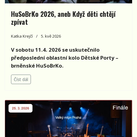
HuSoBrKo 2026, aneb Když děti chtějí
zpívat
Katka Krejčí
5. kvě 2026
V sobotu 11.4. 2026 se uskutečnilo
předposlední oblastní kolo Dětské Porty –
brněnské HuSoBrKo.
Číst dál