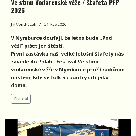
Ve stínu Vodárenské věže / štafeta PFP
2026
Jiří Vondráček
21. kvě 2026
V Nymburce doufají, že letos bude „Pod
věží“ pršet jen štěstí.
První zastávka naší velké letošní štafety nás
zavede do Polabí. Festival Ve stínu
vodárenské věže v Nymburce je už tradičním
místem, kde se folk a country cítí jako
doma.
Číst dál