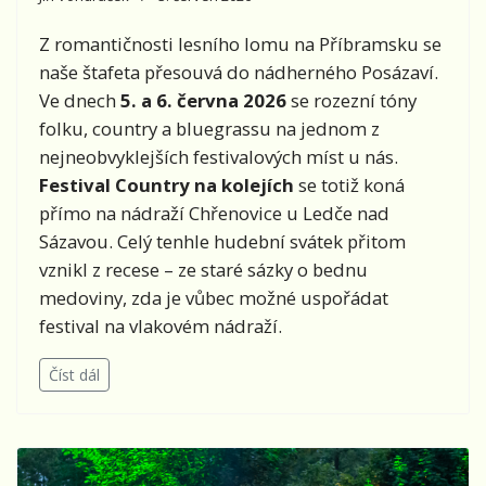
Z romantičnosti lesního lomu na Příbramsku se
naše štafeta přesouvá do nádherného Posázaví.
Ve dnech
5. a 6. června 2026
se rozezní tóny
folku, country a bluegrassu na jednom z
nejneobvyklejších festivalových míst u nás.
Festival Country na kolejích
se totiž koná
přímo na nádraží Chřenovice u Ledče nad
Sázavou. Celý tenhle hudební svátek přitom
vznikl z recese – ze staré sázky o bednu
medoviny, zda je vůbec možné uspořádat
festival na vlakovém nádraží.
Číst dál