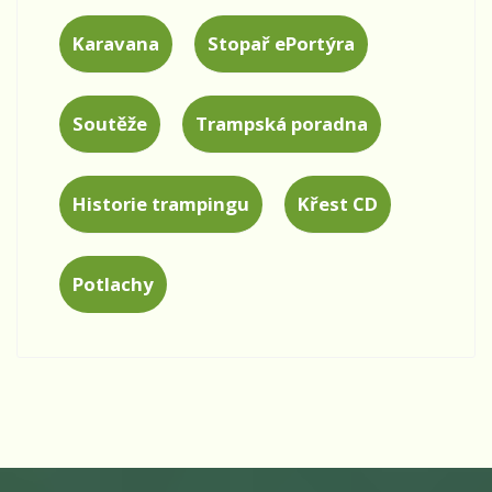
Karavana
Stopař ePortýra
Soutěže
Trampská poradna
Historie trampingu
Křest CD
Potlachy