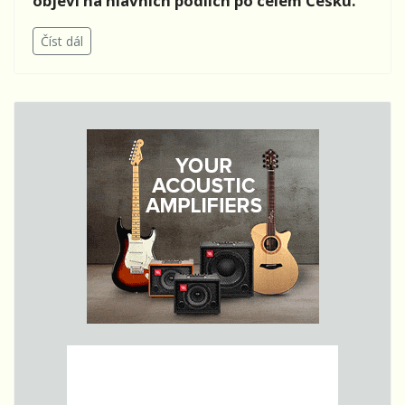
objeví na hlavních pódiích po celém Česku.
Číst dál