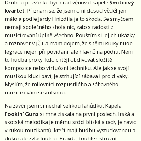
Druhou pozvánku bych rád věnoval kapele
Šmitcový
kvartet
. Přiznám se, že jsem o ní dosud věděl jen
málo a podle Jardy Hnízdila je to škoda. Se smyčcem
nemají společného zhola nic, zato s radostí z
muzicírování úplně všechno. Pouštím si jejich ukázky
a rozhovor v JČ1 a mám dojem, že s těmi kluky bude
legrace nejen při povídání, ale hlavně na pódiu. Není
to hudba pro ty, kdo chtějí obdivovat složité
kompozice nebo virtuózní techniku. Ale jak se svojí
muzikou kluci baví, je strhující zábava i pro diváky.
Myslím, že milovníci rozpustilého a zábavného
muzicírování si smlsnou.
Na závěr jsem si nechal velikou lahůdku. Kapela
Fookin' Guns
si mne získala na první poslech. Irská a
skotská melodika je mému srdci blízká a tady je navíc
v rukou muzikantů, kteří mají hudbu vystudovanou a
dokonale zvládnutou. Pravda, touhle ostrovní