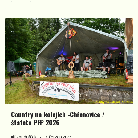
Country na kolejích -Chřenovice /
štafeta PFP 2026
Jiří Vondráček
3. červen 2026