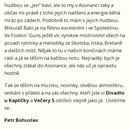
hudbou se „jen“ baví, ale to my v Asonanci taky a
občas mi právě z toho jejich nadšení a energie běhá
mráz po zádech. Podobně to mám s jejich hudbou.
Mikuláš Balo je na flétnu excelentní i ve Spolektivu.
Ve Fookin´ Guns ještě víc vynikne mistrovství všech na
pozadí rytmiky a melodiky ze Skotska, Irska, Bretaně
a dalších míst. Nějak to tu v našich končinách máme
rádi a já se těším na každou notu. Nejraději bych je
všechny zlákal do Asonance, ale nás už je opravdu
hodně.
Tak se těším na muziku, novinky, skvělou atmosféru,
setkání s přáteli a na vás všechny, kteří jste si
Divadlo
u Kapličky
a
Večery S
oblíbili stejně jako já. Uvidíme
se.
Petr Bohuslav