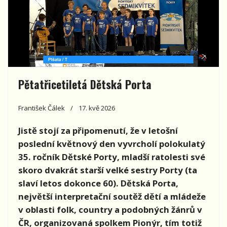
Pětatřicetiletá Dětská Porta
František Čálek
17. kvě 2026
Jistě stojí za připomenutí, že v letošní
poslední květnový den vyvrcholí polokulatý
35. ročník Dětské Porty, mladší ratolesti své
skoro dvakrát starší velké sestry Porty (ta
slaví letos dokonce 60). Dětská Porta,
největší interpretační soutěž dětí a mládeže
v oblasti folk, country a podobných žánrů v
ČR, organizovaná spolkem Pionýr, tím totiž