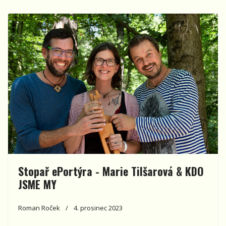
Stopař ePortýra - Marie Tilšarová & KDO
JSME MY
Roman Roček
4. prosinec 2023