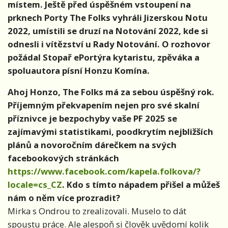
místem. Ještě před úspěšném vstoupení na
prknech Porty The Folks vyhráli Jizerskou Notu
2022, umístili se druzí na Notování 2022, kde si
odnesli i vítězství u Rady Notování. O rozhovor
požádal Stopař ePortýra kytaristu, zpěváka a
spoluautora písní Honzu Komína.
Ahoj Honzo, The Folks má za sebou úspěšný rok.
Příjemným překvapením nejen pro své skalní
příznivce je bezpochyby vaše PF 2025 se
zajímavými statistikami, poodkrytím nejbližších
plánů a novoročním dárečkem na svých
facebookových stránkách
https://www.facebook.com/kapela.folkova/?
locale=cs_CZ
. Kdo s tímto nápadem přišel a můžeš
nám o něm více prozradit?
Mirka s Ondrou to zrealizovali. Muselo to dát
spoustu práce. Ale alespoň si člověk uvědomí kolik