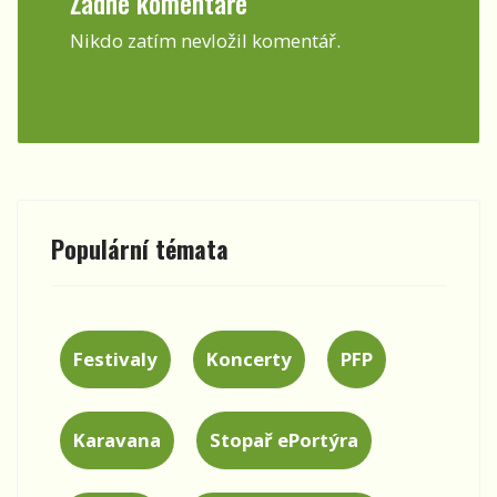
Žádné komentáře
Nikdo zatím nevložil komentář.
Populární témata
Festivaly
Koncerty
PFP
Karavana
Stopař ePortýra