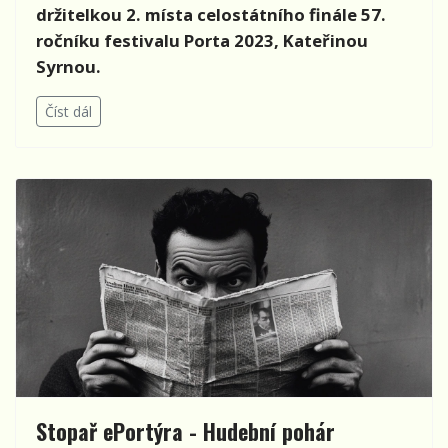
držitelkou 2. mí
sta celost
átní
ho fin
ále 57.
ročníku festivalu
Porta 2023, Kate
řinou
Syrnou.
Číst dál
Stopař ePortýra - Hudební pohár