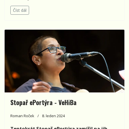
Číst dál
Stopař ePortýra - VeHiBa
Roman Roček
8. leden 2024
Tentokrát Stopař ePortýra zamířil na jih