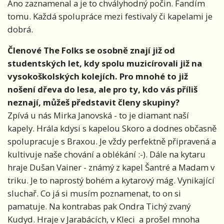
Ano zaznamenal a je to chvályhodný počin. Fandím
tomu. Každá spolupráce mezi festivaly či kapelami je
dobrá.
Členové The Folks se osobně znají již od
studentských let, kdy spolu muzicírovali již na
vysokoškolských kolejích. Pro mnohé to již
nošení dřeva do lesa, ale pro ty, kdo vás příliš
neznají, můžeš představit členy skupiny?
Zpívá u nás Mirka Janovská - to je diamant naší
kapely. Hrála kdysi s kapelou Skoro a dodnes občasně
spolupracuje s Braxou. Je vždy perfektně připravená a
kultivuje naše chování a oblékání :-). Dále na kytaru
hraje Dušan Vainer - známý z kapel Šantré a Madam v
triku. Je to naprostý bohém a kytarový mág. Vynikající
sluchař. Co já si musím poznamenat, to on si
pamatuje. Na kontrabas pak Ondra Tichý zvaný
Kudyd. Hraje v Jarabácích, v Kleci
a prošel mnoha