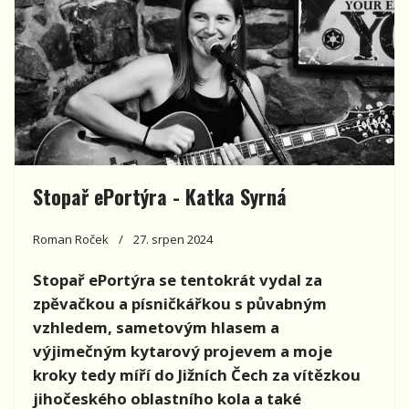
Stopař ePortýra - Katka Syrná
Roman Roček
27. srpen 2024
Stopař
ePort
ýra se tentokrát vydal za
zpěvačkou a písničkářkou s půvabným
vzhledem, sametovým hlasem a
výjimečným kytarový projevem a moje
kroky tedy míří
do Ji
žní
ch
Čech za vítězkou
jihočesk
ého
oblastního kola a tak
é