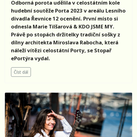
Odborná porota udělila v celostátním kole
hudební soutěže Porta 2023 v areálu Lesního
divadla Řevnice 12 ocenění. První místo si
odnesla Marie Tilšarová & KDO JSME MY.
Právě po stopách držitelky tradiční sošky z
dílny architekta Miroslava Rabocha, která
náleží vítězi celostátní Porty, se Stopař
ePortýra vydal.
Číst dál