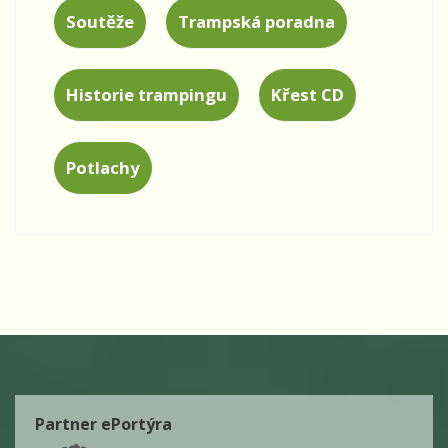
Soutěže
Trampská poradna
Historie trampingu
Křest CD
Potlachy
Partner ePortýra