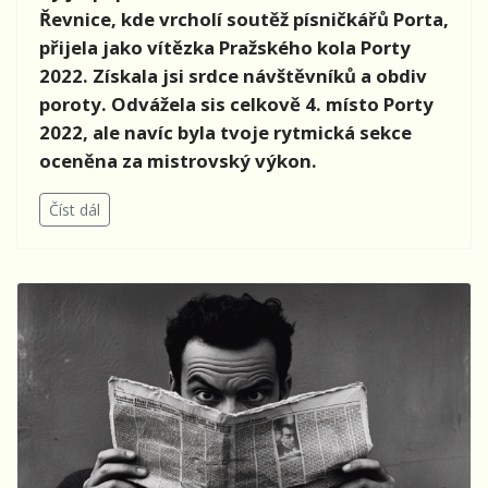
Řevnice, kde vrcholí soutěž písničkářů Porta,
přijela jako vítězka Pražského kola Porty
2022. Získala jsi srdce návštěvníků a obdiv
poroty. Odvážela sis celkově 4. místo Porty
2022, ale navíc byla tvoje rytmická sekce
oceněna za mistrovský výkon.
Číst dál