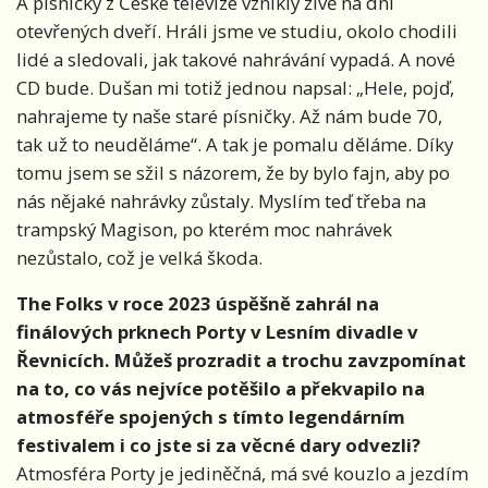
A písničky z České televize vznikly živě na dni
otevřených dveří. Hráli jsme ve studiu, okolo chodili
lidé a sledovali, jak takové nahrávání vypadá. A nové
CD bude. Dušan mi totiž jednou napsal: „Hele, pojď,
nahrajeme ty naše staré písničky. Až nám bude 70,
tak už to neuděláme“. A tak je pomalu děláme. Díky
tomu jsem se sžil s názorem, že by bylo fajn, aby po
nás nějaké nahrávky zůstaly. Myslím teď třeba na
trampský Magison, po kterém moc nahrávek
nezůstalo, což je velká škoda.
The Folks v roce 2023 úspěšně zahrál na
finálových prknech Porty v Lesním divadle v
Řevnicích. Můžeš prozradit a trochu zavzpomínat
na to, co vás nejvíce potěšilo a překvapilo na
atmosféře spojených s tímto legendárním
festivalem i co jste si za věcné dary odvezli?
Atmosféra Porty je jediněčná, má své kouzlo a jezdím