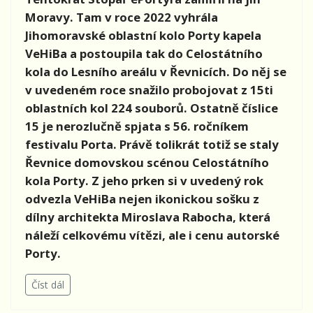
Moravy. Tam v roce 2022 vyhrála
Jihomoravské oblastní kolo Porty kapela
VeHiBa a postoupila tak do Celostátního
kola do Lesního areálu v Řevnicích. Do něj se
v uvedeném roce snažilo probojovat z 15ti
oblastních kol 224 souborů. Ostatně číslice
15 je nerozlučně spjata s 56. ročníkem
festivalu Porta. Právě tolikrát totiž se staly
Řevnice domovskou scénou Celostátního
kola Porty. Z jeho prken si v uvedený rok
odvezla VeHiBa nejen ikonickou sošku z
dílny architekta Miroslava Rabocha, která
náleží celkovému vítězi, ale i cenu autorské
Porty.
Číst dál