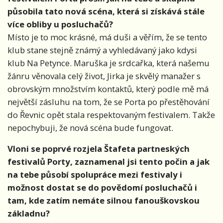
působila tato nová scéna, která si získává stále
více obliby u posluchačů?
Místo je to moc krásné, má duši a věřím, že se tento
klub stane stejně známý a vyhledávaný jako kdysi
klub Na Petynce. Maruška je srdcařka, která našemu
žánru věnovala celý život, Jirka je skvělý manažer s
obrovským množstvím kontaktů, který podle mě má
největší zásluhu na tom, že se Porta po přestěhování
do Řevnic opět stala respektovaným festivalem. Takže
nepochybuji, že nová scéna bude fungovat.
Vloni se poprvé rozjela Štafeta partneských
festivalů Porty, zaznamenal jsi tento počin a jak
na tebe působí spolupráce mezi festivaly i
možnost dostat se do povědomí posluchačů i
tam, kde zatím nemáte silnou fanouškovskou
základnu?