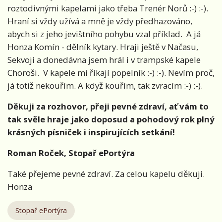
roztodivnými kapelami jako třeba Trenér Norů :-) :-).
Hraní si vždy užívá a mně je vždy předhazováno,
abych si z jeho jevištního pohybu vzal příklad.
A já
Honza Komín - dělník kytary. Hraji ještě v Načasu,
Sekvoji a donedávna jsem hrál i v trampské kapele
Choroši.
V kapele mi říkají popelník :-) :-). Nevím proč,
já totiž nekouřím. A když kouřím, tak zvracím :-) :-).
Děkuji za rozhovor, přeji pevné zdraví, ať vám to
tak svěle hraje jako doposud a pohodový rok plný
krásných písniček i inspirujících setkání!
Roman Roček, Stopař ePortýra
Také přejeme pevné zdraví. Za celou kapelu děkuji.
Honza
Stopař ePortýra