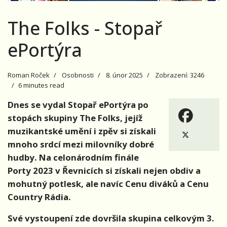
The Folks - Stopař
ePortýra
Roman Roček
Osobnosti
8. únor 2025
Zobrazení: 3246
6 minutes read
Dnes se vydal Stopař ePortýra po
stopách skupiny The Folks, jejíž
muzikantské umění i zpěv si získali
mnoho srdcí mezi milovníky dobré
hudby. Na celonárodním finále
Porty 2023 v Řevnicích si získali nejen obdiv a
mohutný potlesk, ale navíc Cenu diváků a Cenu
Country Rádia.
Své vystoupení zde dovršila skupina celkovým 3.