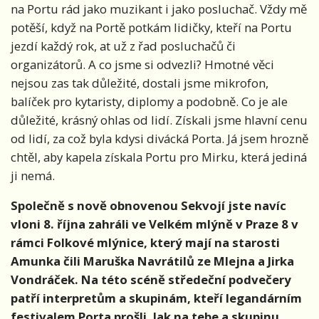
na Portu rád jako muzikant i jako posluchač. Vždy mě
potěší, když na Portě potkám lidičky, kteří na Portu
jezdí každý rok, at už z řad posluchačů či
organizátorů. A co jsme si odvezli? Hmotné věci
nejsou zas tak důležité, dostali jsme mikrofon,
balíček pro kytaristy, diplomy a podobně. Co je ale
důležité, krásný ohlas od lidí. Získali jsme hlavní cenu
od lidí, za což byla kdysi divácká Porta. Já jsem hrozně
chtěl, aby kapela získala Portu pro Mirku, která jediná
ji nemá.
Společně s nově obnovenou Sekvojí jste navíc
vloni 8. října zahráli ve Velkém mlýně v Praze 8 v
rámci Folkové mlýnice, který mají na starosti
Amunka čili Maruška Navrátilů ze Mlejna a Jirka
Vondráček. Na této scéně středeční podvečery
patří interpretům a skupinám, kteří legandárním
festivalem Porta prošli. Jak na tebe a skupinu