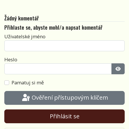
Žádný komentář
Přihlaste se, abyste mohl/a napsat komentář
Uživatelské jméno
Heslo
Zobra
Pamatuj si mě
Ověření přístupovým klíčem
Přihlásit se