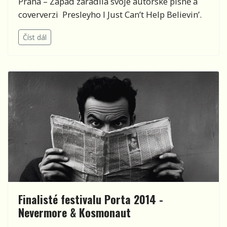
Praha – Západ zařadila svoje autorské písně a
coververzi Presleyho I Just Can’t Help Believin’.
Číst dál
Finalisté festivalu Porta 2014 -
Nevermore & Kosmonaut