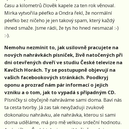
času a kilometrů člověk kapele za ten rok věnoval.
Mirka vytvořila péefko a Ondra řekl, že normální
péefko bez ničeho je jen takový spam, který každý
ihned smaže. Jsme rádi, že tys ho hned nesmazal :-)
:-).
Nemohu nezmínit to, jak usilovně pracujete na
nových nahrávkách písniček, živě natočených při
dni otevřených dveří ve studiu České televize na
Kavčích Horách. Ty se postupupně objevují na
vašich facebookových stránkách. Poodkryj
oponu a prozraď nám pár informací o jejich
vzniku a o tom, jak to vypadá s případným CD.
Písničky si obyčejně nahráváme sami doma. Baví nás
ta cesta tvorby. Já zas tak nevyžaduji zvukově
dokonalou nahrávku, ale nahrávka, kterou si sami
doma uděláme, má pro mě velkou srdeční hodnotu.