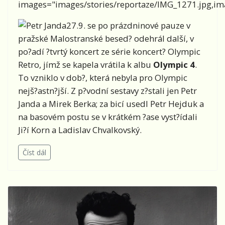
images="images/stories/reportaze/IMG_1271.jpg,ima
27.9. se po prázdninové pauze v
pražské Malostranské besed? odehrál další, v
po?adí ?tvrtý koncert ze série koncert? Olympic
Retro, jímž se kapela vrátila k albu
Olympic 4
.
To vzniklo v dob?, která nebyla pro Olympic
nejš?astn?jší. Z p?vodní sestavy z?stali jen Petr
Janda a Mirek Berka; za bicí usedl Petr Hejduk a
na basovém postu se v krátkém ?ase vyst?ídali
Ji?í Korn a Ladislav Chvalkovský.
Číst dál