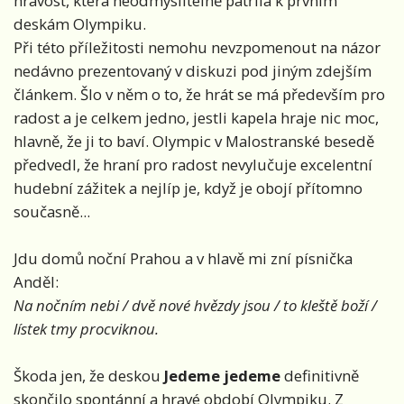
hravost, která neodmyslitelně patřila k prvním
deskám Olympiku.
Při této příležitosti nemohu nevzpomenout na názor
nedávno prezentovaný v diskuzi pod jiným zdejším
článkem. Šlo v něm o to, že hrát se má především pro
radost a je celkem jedno, jestli kapela hraje nic moc,
hlavně, že ji to baví. Olympic v Malostranské besedě
předvedl, že hraní pro radost nevylučuje excelentní
hudební zážitek a nejlíp je, když je obojí přítomno
současně...
Jdu domů noční Prahou a v hlavě mi zní písnička
Anděl:
Na nočním nebi / dvě nové hvězdy jsou / to kleště boží /
lístek tmy procviknou.
Škoda jen, že deskou
Jedeme jedeme
definitivně
skončilo spontánní a hravé období Olympiku. Z