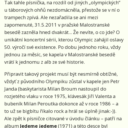
Tak tahle písnička, na rozdíl od jiných „olympických“
u táborových ohňů nezdomácněla, přestože se v ní o
trampech zpívá. Ale nezařadila se ani mezi
zapomenuté, 31.5.2011 v pražské Malostranské
besedě zazněla hned dvakrát... Že nevíte, o co jde? O
unikátní koncertní sérii, kterou Olympic zahájil oslavy
50. výročí své existence. Po dobu jednoho roku, vždy
jednou za měsíc, se kapela v Malostranské besedě
vrátí k jednomu z alb ze své historie.
Připravit takový projekt musí být nesmírně obtížné,
vždyť z původního Olympiku zůstal v kapele jen Petr
Janda (baskytarista Milan Broum nastoupil do
rozjetého vlaku v roce 1975, klávesák Jiří Valenta a
bubeník Milan Peroutka dokonce až v roce 1986 – a
to už se bigbítu říkalo rock a hrál se úplně jinak:-)).
Ale zpět k písničce citované v úvodu článku – patří na
album
Jedeme jedeme
(1971) a této desce byl