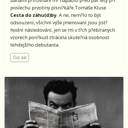
banální p?irovnání m? napadlo p?ed pár lety p?i
poslechu prvotiny písni?ká?e Tomáše Kluse
Cesta do záhu(d)by
. A ne, nem?lo to být
odsouzení, všichni výše jmenovaní jsou jist?
hodni následování, jen se mi v t?ch p?ebíraných
vzorech pon?kud ztrácela skute?ná osobnost
tehdejšího debutanta.
Číst dál