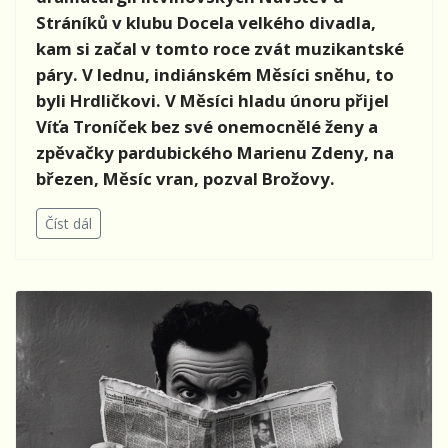
Stráníků v klubu Docela velkého divadla,
kam si začal v tomto roce zvát muzikantské
páry. V lednu, indiánském Měsíci sněhu, to
byli Hrdličkovi. V Měsíci hladu únoru přijel
Víťa Troníček bez své onemocnělé ženy a
zpěvačky pardubického Marienu Zdeny, na
březen, Měsíc vran, pozval Brožovy.
Číst dál