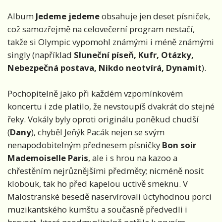
Album
Jedeme jedeme
obsahuje jen deset písniček,
což samozřejmě na celovečerní program nestačí,
takže si Olympic vypomohl známými i méně známými
singly (například
Sluneční píseň, Kufr, Otázky,
Nebezpečná postava, Nikdo neotvírá, Dynamit
).
Pochopitelně jako při každém vzpomínkovém
koncertu i zde platilo, že nevstoupíš dvakrát do stejné
řeky. Vokály byly oproti originálu poněkud chudší
(
Dany
), chyběl Jeňýk Pacák nejen se svým
nenapodobitelným přednesem písničky
Bon soir
Mademoiselle Paris
, ale i s hrou na kazoo a
chřestěním nejrůznějšími předměty; nicméně nosit
klobouk, tak ho před kapelou uctivě smeknu. V
Malostranské besedě naservírovali úctyhodnou porci
muzikantského kumštu a současně předvedli i