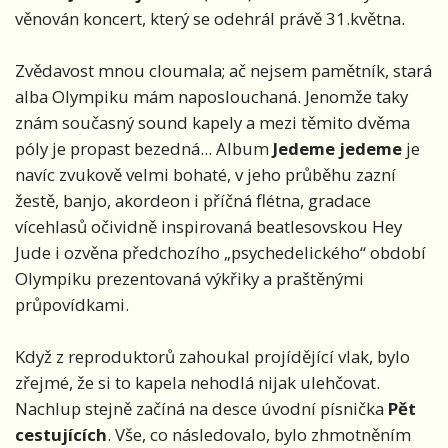
věnován koncert, který se odehrál právě 31.května.
Zvědavost mnou cloumala; ač nejsem pamětník, stará
alba Olympiku mám naposlouchaná. Jenomže taky
znám současný sound kapely a mezi těmito dvěma
póly je propast bezedná... Album
Jedeme jedeme
je
navíc zvukově velmi bohaté, v jeho průběhu zazní
žestě, banjo, akordeon i příčná flétna, gradace
vícehlasů očividně inspirovaná beatlesovskou Hey
Jude i ozvěna předchozího „psychedelického“ období
Olympiku prezentovaná výkřiky a praštěnými
průpovídkami.
Když z reproduktorů zahoukal projídějící vlak, bylo
zřejmé, že si to kapela nehodlá nijak ulehčovat.
Nachlup stejně začíná na desce úvodní písnička
Pět
cestujících
. Vše, co následovalo, bylo zhmotněním