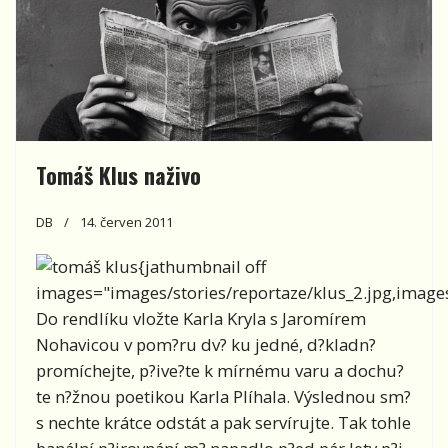
Tomáš Klus naživo
DB
14. červen 2011
{jathumbnail off
images="images/stories/reportaze/klus_2.jpg,images/
Do rendlíku vložte Karla Kryla s Jaromírem
Nohavicou v pom?ru dv? ku jedné, d?kladn?
promíchejte, p?ive?te k mírnému varu a dochu?
te n?žnou poetikou Karla Plíhala. Výslednou sm?
s nechte krátce odstát a pak servírujte. Tak tohle