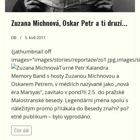
Zuzana Michnová, Oskar Petr a ti druzí...
DB
5. kvě 2011
{jathumbnail off
images="images/stories/reportaze/zo1.jpg,images/sto
Turné Petr Kalandra
Memory Band s hosty Zuzanou Michnovou a
Oskarem Petrem, v médiích nazývané jako „nová
éra Marsyas“, zavítalo v pond?lí 2.5. do pražské
Malostranské besedy. Legendární jména spolu s
náležitým promo p?ilákala do Besedy zna?n? po?
etné publikum – bylo vyprodáno.
Číst dál