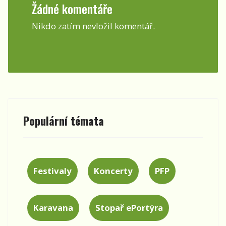
Žádné komentáře
Nikdo zatím nevložil komentář.
Populární témata
Festivaly
Koncerty
PFP
Karavana
Stopař ePortýra