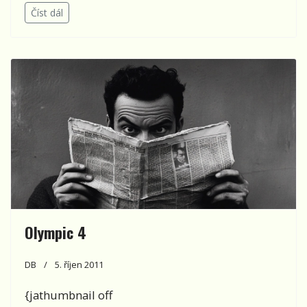
Číst dál
Olympic 4
DB
5. říjen 2011
{jathumbnail off