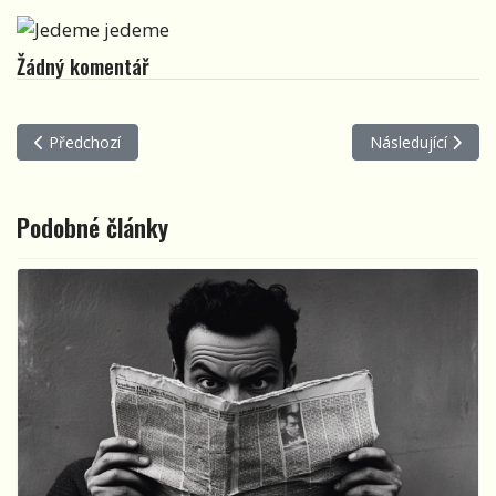
Žádný komentář
Předchozí článek: Tomáš Klus naživo
Další článek: Zuza
Předchozí
Následující
Podobné články