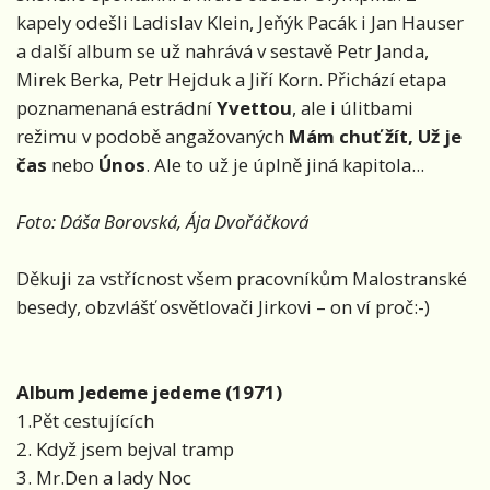
kapely odešli Ladislav Klein, Jeňýk Pacák i Jan Hauser
a další album se už nahrává v sestavě Petr Janda,
Mirek Berka, Petr Hejduk a Jiří Korn. Přichází etapa
poznamenaná estrádní
Yvettou
, ale i úlitbami
režimu v podobě angažovaných
Mám chuť žít, Už je
čas
nebo
Únos
. Ale to už je úplně jiná kapitola...
Foto: Dáša Borovská, Ája Dvořáčková
Děkuji za vstřícnost všem pracovníkům Malostranské
besedy, obzvlášť osvětlovači Jirkovi – on ví proč:-)
Album Jedeme jedeme (1971)
1.Pět cestujících
2. Když jsem bejval tramp
3. Mr.Den a lady Noc