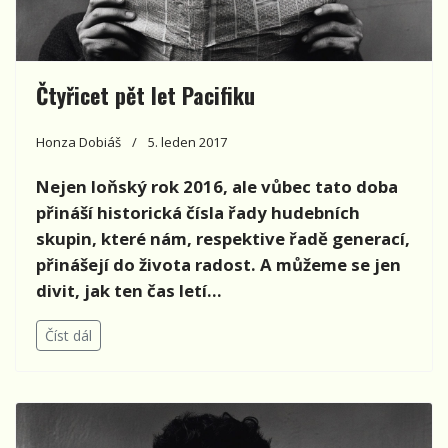
Čtyřicet pět let Pacifiku
Honza Dobiáš
5. leden 2017
Nejen loňský rok 2016, ale vůbec tato doba
přináší historická čísla řady hudebních
skupin, které nám, respektive řadě generací,
přinášejí do života radost. A můžeme se jen
divit, jak ten čas letí…
Číst dál