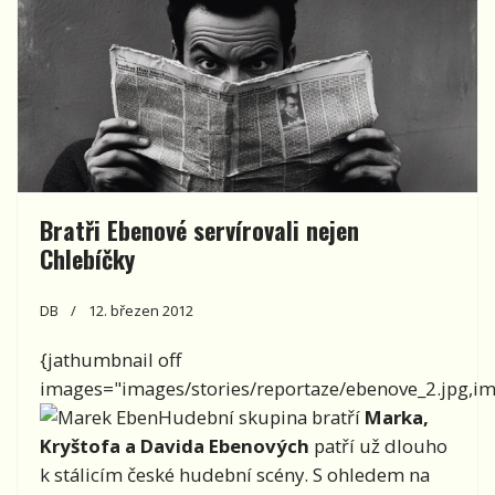
Bratři Ebenové servírovali nejen
Chlebíčky
DB
12. březen 2012
{jathumbnail off
images="images/stories/reportaze/ebenove_2.jpg,ima
Hudební skupina bratří
Marka,
Kryštofa a Davida Ebenových
patří už dlouho
k stálicím české hudební scény. S ohledem na