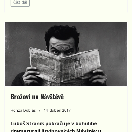
Číst dál
Brožovi na Návštěvě
Honza Dobiáš
14. duben 2017
Luboš Stráník pokračuje v bohulibé
dramaturgii litvínovských Návštěv u