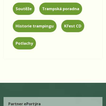
Soutěže
Trampská poradna
Historie trampingu
Křest CD
Potlachy
Partner ePortýra