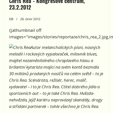
Chris Rea - Kongresové centrum,
23.2.2012
DB
26. únor 2012
{jathumbnail off
images="images/stories/reportaze/chris_rea_2.jpg,ima
Autor melancholických písní, nosných
melodií i rockových vypalovaček, milovník blues,
majitel nezaměnitelného chraplavého hlasu a
brilantní kytarista mající na svém kontě bezmála
30 miliónů prodaných nosičů na celém světě – to je
Chris Rea. Scénárista, režisér, herec, malíř,
vydavatel – i to je Chris Rea. Ctitel dobrého jídla a
sportovních aut – to je také Chris Rea. Hvězda-
nehvězda, jejíž kariéru neprovázejí skandály, drogy
a střídání partnerek – tohle všechno je Chris Rea.