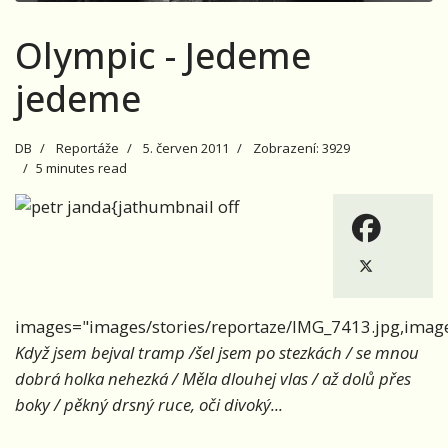
Olympic - Jedeme
jedeme
DB
Reportáže
5. červen 2011
Zobrazení: 3929
5 minutes read
{jathumbnail off
images="images/stories/reportaze/IMG_7413.jpg,image
Když jsem bejval tramp /šel jsem po stezkách / se mnou
dobrá holka nehezká / Měla dlouhej vlas / až dolů přes
boky / pěkný drsný ruce, oči divoký...