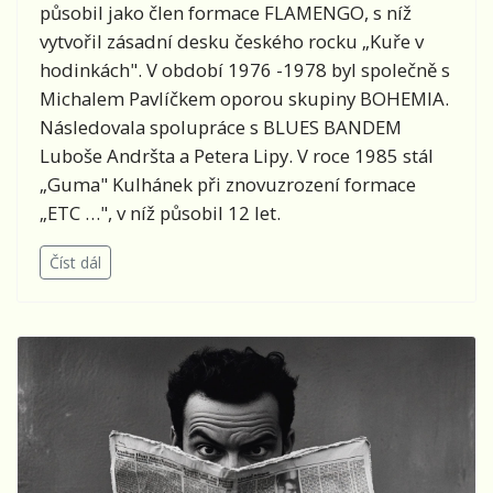
působil jako člen formace FLAMENGO, s níž
vytvořil zásadní desku českého rocku „Kuře v
hodinkách". V období 1976 -1978 byl společně s
Michalem Pavlíčkem oporou skupiny BOHEMIA.
Následovala spolupráce s BLUES BANDEM
Luboše Andršta a Petera Lipy. V roce 1985 stál
„Guma" Kulhánek při znovuzrození formace
„ETC …", v níž působil 12 let.
Číst dál