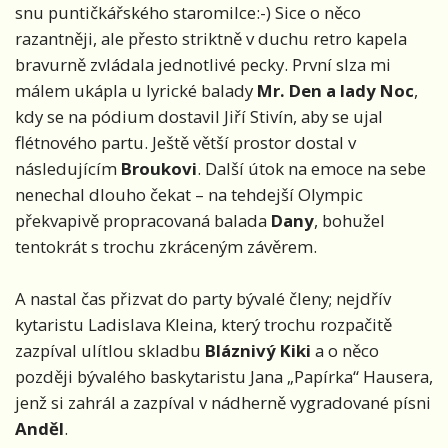
snu puntičkářského staromilce:-) Sice o něco
razantněji, ale přesto striktně v duchu retro kapela
bravurně zvládala jednotlivé pecky. První slza mi
málem ukápla u lyrické balady
Mr. Den a lady Noc
,
kdy se na pódium dostavil Jiří Stivín, aby se ujal
flétnového partu. Ještě větší prostor dostal v
následujícím
Broukovi
. Další útok na emoce na sebe
nenechal dlouho čekat – na tehdejší Olympic
překvapivě propracovaná balada
Dany
, bohužel
tentokrát s trochu zkráceným závěrem.
A nastal čas přizvat do party bývalé členy; nejdřív
kytaristu Ladislava Kleina, který trochu rozpačitě
zazpíval ulítlou skladbu
Bláznivý Kiki
a o něco
později bývalého baskytaristu Jana „Papírka“ Hausera,
jenž si zahrál a zazpíval v nádherně vygradované písni
Anděl
.