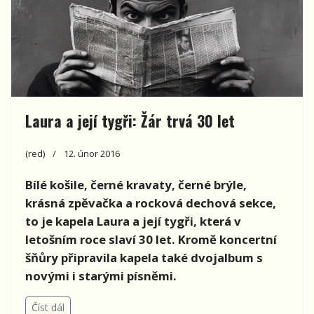
Laura a její tygři: Žár trvá 30 let
(red)
12. únor 2016
Bílé košile, černé kravaty, černé brýle,
krásná zpěvačka a rocková dechová sekce,
to je kapela Laura a její tygři, která v
letošním roce slaví 30 let. Kromě koncertní
šňůry připravila kapela také dvojalbum s
novými i starými písněmi.
Číst dál