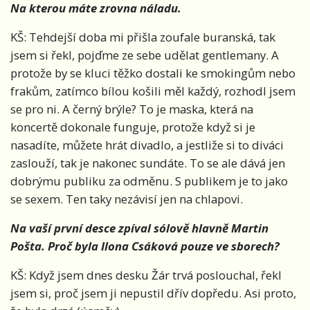
Na kterou máte zrovna náladu.
KŠ: Tehdejší doba mi přišla zoufale buranská, tak
jsem si řekl, pojďme ze sebe udělat gentlemany. A
protože by se kluci těžko dostali ke smokingům nebo
frakům, zatímco bílou košili měl každý, rozhodl jsem
se pro ni. A černý brýle? To je maska, která na
koncertě dokonale funguje, protože když si je
nasadíte, můžete hrát divadlo, a jestliže si to diváci
zaslouží, tak je nakonec sundáte. To se ale dává jen
dobrýmu publiku za odměnu. S publikem je to jako
se sexem. Ten taky nezávisí jen na chlapovi.
Na vaší první desce zpíval sólově hlavně Martin
Pošta. Proč byla Ilona Csáková pouze ve sborech?
KŠ: Když jsem dnes desku Žár trvá poslouchal, řekl
jsem si, proč jsem ji nepustil dřív dopředu. Asi proto,