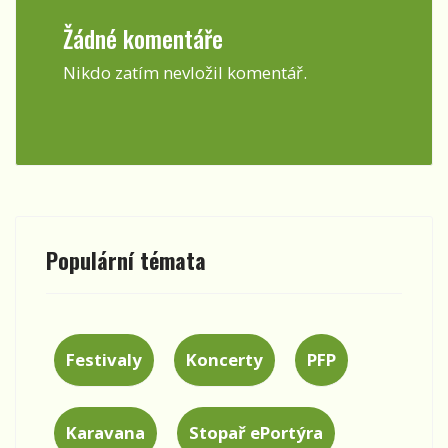
Žádné komentáře
Nikdo zatím nevložil komentář.
Populární témata
Festivaly
Koncerty
PFP
Karavana
Stopař ePortýra