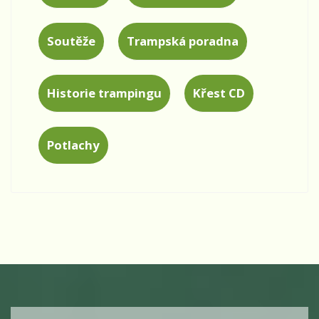
Soutěže
Trampská poradna
Historie trampingu
Křest CD
Potlachy