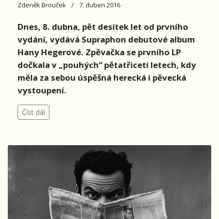
Zdeněk Brouček
7. duben 2016
Dnes, 8. dubna, pět desítek let od prvního
vydání, vydává Supraphon debutové album
Hany Hegerové. Zpěvačka se prvního LP
dočkala v „pouhých“ pětatřiceti letech, kdy
měla za sebou úspěšná herecká i pěvecká
vystoupení.
Číst dál