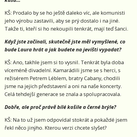
KŠ: Prodalo by se ho ještě daleko víc, ale komunisti
jeho výrobu zastavili, aby se prý dostalo i na jiné.
Takže ti, kteří si ho nekoupili tenkrát, mají teď šanci.
Když jste začínali, skutečně jste měl vymyšlené, co
bude Laura hrát a jak budete na jevišti vypadat?
KŠ: Ano, takhle jsem si to vysnil. Tenkrát byla doba
víceméně divadelní. Kamarádili jsme se s herci, s
režisérem Petrem Léblem, bratry Cabany, chodili
jsme na jejich představení a oni na naše koncerty.
Celá tehdejší generace se znala a spolupracovala.
Dobře, ale proč právě bílé košile a černé brýle?
KŠ: Na to už jsem odpovídal stokrát a pokaždé jsem
řekl něco jinýho. Kterou verzi chcete slyšet?