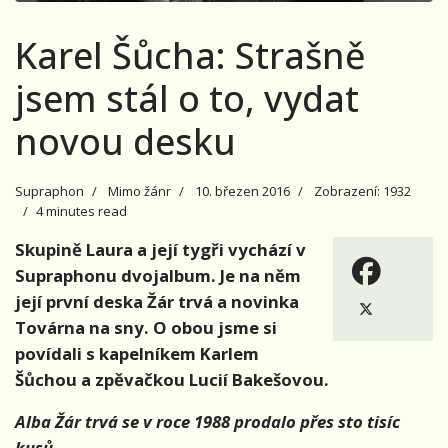
Karel Šůcha: Strašně
jsem stál o to, vydat
novou desku
Supraphon
Mimo žánr
10. březen 2016
Zobrazení: 1932
4 minutes read
Skupině Laura a její tygři vychází v
Supraphonu dvojalbum. Je na něm
její první deska Žár trvá a novinka
Továrna na sny. O obou jsme si
povídali s kapelníkem Karlem
Šůchou a zpěvačkou Lucií Bakešovou.
Alba Žár trvá se v roce 1988 prodalo přes sto tisíc
kusů…