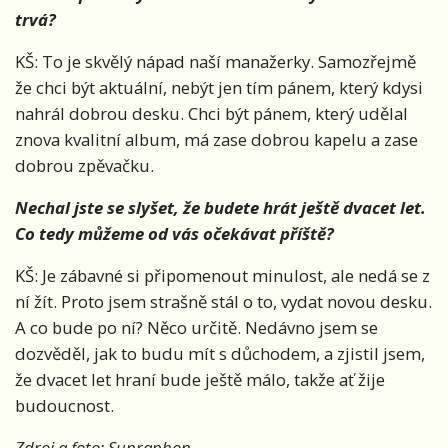
trvá?
KŠ: To je skvělý nápad naší manažerky. Samozřejmě
že chci být aktuální, nebýt jen tím pánem, který kdysi
nahrál dobrou desku. Chci být pánem, který udělal
znova kvalitní album, má zase dobrou kapelu a zase
dobrou zpěvačku.
Nechal jste se slyšet, že budete hrát ještě dvacet let.
Co tedy můžeme od vás očekávat příště?
KŠ: Je zábavné si připomenout minulost, ale nedá se z
ní žít. Proto jsem strašně stál o to, vydat novou desku.
A co bude po ní? Něco určitě. Nedávno jsem se
dozvěděl, jak to budu mít s důchodem, a zjistil jsem,
že dvacet let hraní bude ještě málo, takže ať žije
budoucnost.
Zdroj a foto: Supraphon