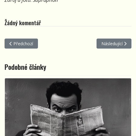
Žádný komentář
Předchozí článek: Marie Rottrová pokřtila CD Magdaléně
Další článek: Laura
Předchozí
Následující
Podobné články