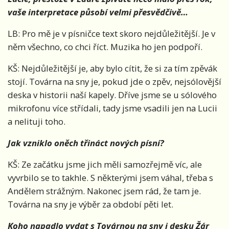
vaše interpretace působí velmi přesvědčivě…
LB: Pro mě je v písničce text skoro nejdůležitější. Je v
něm všechno, co chci říct. Muzika ho jen podpoří.
KŠ: Nejdůležitější je, aby bylo cítit, že si za tím zpěvák
stojí. Továrna na sny je, pokud jde o zpěv, nejsólovější
deska v historii naší kapely. Dříve jsme se u sólového
mikrofonu více střídali, tady jsme vsadili jen na Lucii
a nelituji toho.
Jak vzniklo oněch třináct nových písní?
KŠ: Ze začátku jsme jich měli samozřejmě víc, ale
vyvrbilo se to takhle. S některými jsem váhal, třeba s
Andělem strážným. Nakonec jsem rád, že tam je.
Továrna na sny je výběr za období pěti let.
Koho napadlo vydat s Továrnou na sny i desku Žár