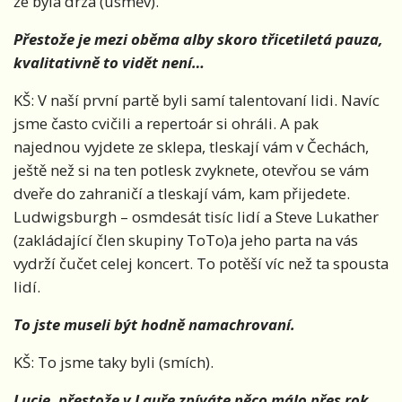
že byla drzá (úsměv).
Přestože je mezi oběma alby skoro třicetiletá pauza,
kvalitativně to vidět není…
KŠ: V naší první partě byli samí talentovaní lidi. Navíc
jsme často cvičili a repertoár si ohráli. A pak
najednou vyjdete ze sklepa, tleskají vám v Čechách,
ještě než si na ten potlesk zvyknete, otevřou se vám
dveře do zahraničí a tleskají vám, kam přijedete.
Ludwigsburgh – osmdesát tisíc lidí a Steve Lukather
(zakládající člen skupiny ToTo)a jeho parta na vás
vydrží čučet celej koncert. To potěší víc než ta spousta
lidí.
To jste museli být hodně namachrovaní.
KŠ: To jsme taky byli (smích).
Lucie, přestože v Lauře zpíváte něco málo přes rok,