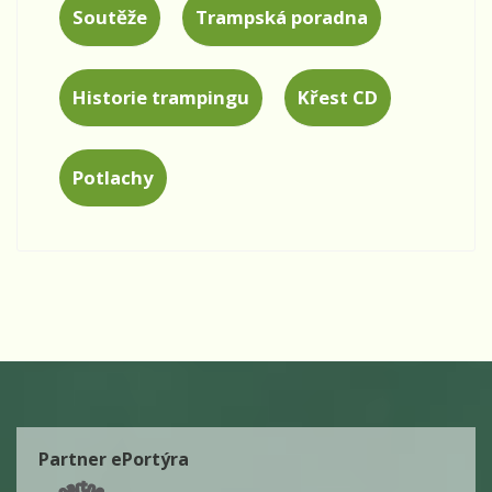
Soutěže
Trampská poradna
Historie trampingu
Křest CD
Potlachy
Partner ePortýra