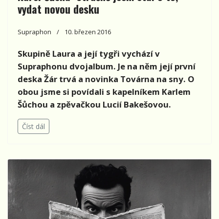
vydat novou desku
Supraphon
10. březen 2016
Skupině Laura a její tygři vychází v
Supraphonu dvojalbum. Je na něm její první
deska Žár trvá a novinka Továrna na sny. O
obou jsme si povídali s kapelníkem Karlem
Šůchou a zpěvačkou Lucií Bakešovou.
Číst dál