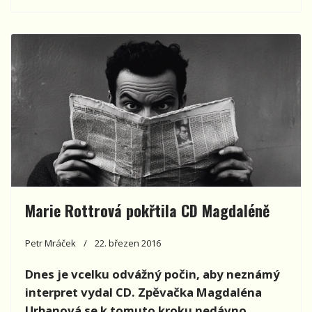
Marie Rottrová pokřtila CD Magdaléně
Petr Mráček
22. březen 2016
Dnes je vcelku odvážný počin, aby neznámý
interpret vydal CD. Zpěvačka Magdaléna
Urbanová se k tomuto kroku nedávno