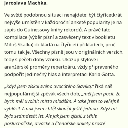
Jaroslava Machka.
Ve světě podobnou situaci nenajdete: být čtyřicetkrát
nejvýše umístěn v každoroční anketě popularity je na
zápis do Guinessovy knihy rekordů. A právě tato
kompilace (výběr písní a zasvěcený text v bookletu
Miloš Skalka) dokládá na čtyřiceti příkladech, proč
tomu tak je. Všechny písně jsou v originálních verzích,
tedy s pečetí doby vzniku. Ukazují stylové i
aranžérské proměny repertoáru, vždy připraveného
podpořit jedinečný hlas a interpretaci Karla Gotta.
„Když jsem získal svého dvacátého Slavíka,“
říká náš
nejpopulárnější zpěvák všech dob,
„měl jsem pocit, že
bych měl uvolnit místo mladším. A také jsem to veřejně
vyhlásil. A pak jsem chtěl skončit ještě jednou. Když mi
bylo sedmdesát let. Ale jak jsem zjistil, z téhle
posluchačské, divácké a čtenářské ankety prostě