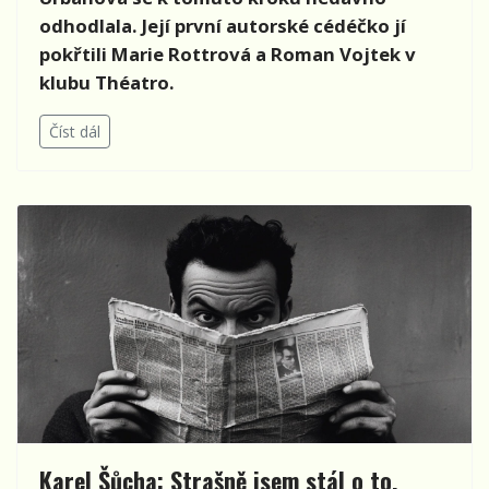
odhodlala. Její první autorské cédéčko jí
pokřtili Marie Rottrová a Roman Vojtek v
klubu Théatro.
Číst dál
Karel Šůcha: Strašně jsem stál o to,