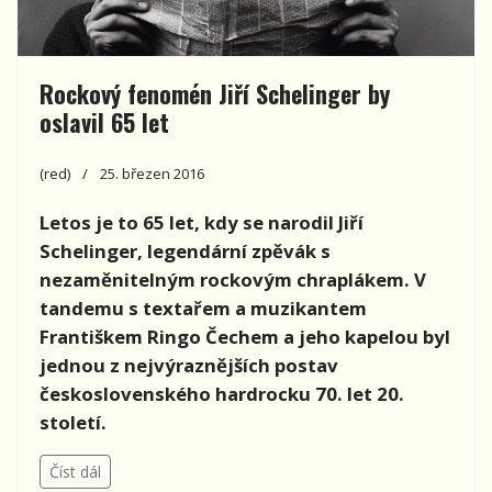
Rockový fenomén Jiří Schelinger by
oslavil 65 let
(red)
25. březen 2016
Letos je to 65 let, kdy se narodil Jiří
Schelinger, legendární zpěvák s
nezaměnitelným rockovým chraplákem. V
tandemu s textařem a muzikantem
Františkem Ringo Čechem a jeho kapelou byl
jednou z nejvýraznějších postav
československého hardrocku 70. let 20.
století.
Číst dál