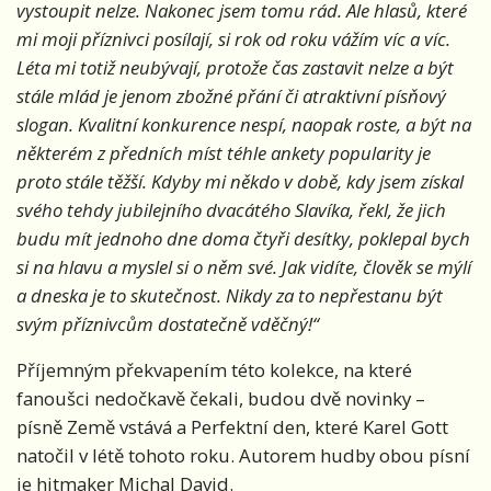
vystoupit nelze. Nakonec jsem tomu rád. Ale hlasů, které
mi moji příznivci posílají, si rok od roku vážím víc a víc.
Léta mi totiž neubývají, protože čas zastavit nelze a být
stále mlád je jenom zbožné přání či atraktivní písňový
slogan. Kvalitní konkurence nespí, naopak roste, a být na
některém z předních míst téhle ankety popularity je
proto stále těžší. Kdyby mi někdo v době, kdy jsem získal
svého tehdy jubilejního dvacátého Slavíka, řekl, že jich
budu mít jednoho dne doma čtyři desítky, poklepal bych
si na hlavu a myslel si o něm své. Jak vidíte, člověk se mýlí
a dneska je to skutečnost. Nikdy za to nepřestanu být
svým příznivcům dostatečně vděčný!“
Příjemným překvapením této kolekce, na které
fanoušci nedočkavě čekali, budou dvě novinky –
písně Země vstává a Perfektní den, které Karel Gott
natočil v létě tohoto roku. Autorem hudby obou písní
je hitmaker Michal David.