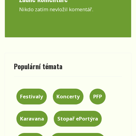
Nikdo zatím nevložil komentář.
Populární témata
Festivaly
Koncerty
PFP
Karavana
Stopař ePortýra