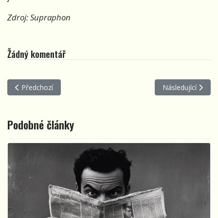
Zdroj: Supraphon
Žádný komentář
Předchozí článek: Kapela Květy má nový videoklip, hlavní roli hra
Další článek: Pad
Předchozí
Následující
Podobné články