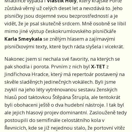
Mladince vypadá i
Vlastík Holý
, který krajské Portě
zůstává věrný už celých deset let a nevzdává to. Jeho
písničky jsou dojemné svou bezprostředností a je
vidět, že je psal skutečně srdcem. Mně osobně se líbil
mimo jiné výstup českokrumlovského písničkáře
Karla Smeykala
se znělým hlasem a zajímavými
písničkovými texty, které bych ráda slyšela i vícekrát.
Nakonec jsem si nechala své favority, na kterých se
pak shodla i porota. Prvním z nich byl
X-TET
z
Jindřichova Hradce, který má repertoár postavený na
skvěle sladěných jedinečných vokálech. Byli jsme
zvyklí na jeho léty vytrénovanou sestavu ženských
hlasů pod taktovkou Štěpána Štrupla, ale tentokrát
byli obohaceni ještě o dva hudební nástroje. I tak byl
ale jejich hlasový projev dominantní. Zaslouženě tedy
postoupili do semifinále celostátního kola v
Řevnicích, kde se již nejednou stalo, že portovní vítěz