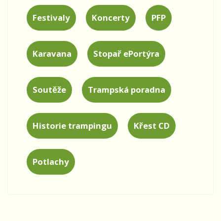
Festivaly
Koncerty
PFP
Karavana
Stopař ePortýra
Soutěže
Trampská poradna
Historie trampingu
Křest CD
Potlachy