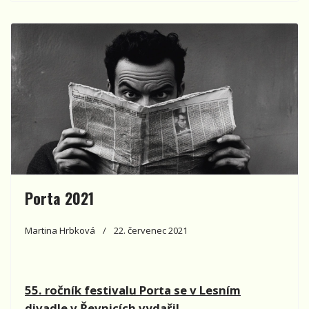
Porta 2021
Martina Hrbková
22. červenec 2021
55. ročník festivalu Porta se v Lesním
divadle v Řevnicích vydařil