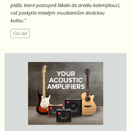
pláže, které postupně lákalo do areálu kolemjdoucí,
což poskytlo mladým muzikantům diváckou
kulisu."
Číst dál