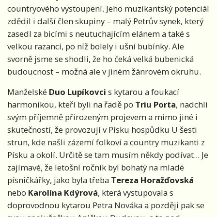
countryového vystoupení. Jeho muzikantský potenciál
zdědil i další člen skupiny – malý Petrův synek, který
zasedl za bicími s neutuchajícím elánem a také s
velkou razancí, po níž bolely i ušní bubínky. Ale
svorně jsme se shodli, že ho čeká velká bubenická
budoucnost – možná ale v jiném žánrovém okruhu.
Manželské
Duo Lupíkovci
s kytarou a foukací
harmonikou, kteří byli na řadě po
Triu Porta
, nadchli
svým příjemně přirozeným projevem a mimo jiné i
skutečností, že provozují v Písku hospůdku U šesti
strun, kde našli zázemí folkoví a country muzikanti z
Písku a okolí. Určitě se tam musím někdy podívat... Je
zajímavé, že letošní ročník byl bohatý na mladé
písničkářky, jako byla třeba
Tereza Horažďovská
nebo
Karolína Kdýrová
, která vystupovala s
doprovodnou kytarou Petra Nováka a později pak se