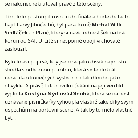
se nakonec rekrutoval právě z této scény.
Tím, kdo postoupil rovnou do finále a bude de facto
hájit barvy Jihočechů, byl paradoxně
Michal Willi
Sedláček
- z Plzně, který si navíc odnesl šek na tisíc
korun od SAI. Určitě si nesporně obojí vrchovatě
zasloužil.
Bylo to asi poprvé, kdy jsem se jako divák naprosto
shodla s odbornou porotou, která se tentokrát
neradila o konečných výsledcích tak dlouho jako
obvykle. A právě tuto chvilku čekání na její verdikt
vyplnila
Kristýna Nýdlová-Dlouhá
, která se na post
uznávané písničkářky vyhoupla vlastně také díky svým
úspěchům na portovní scéně. A tak by to mělo vlastně
být...