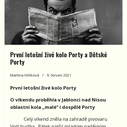
První letošní živé kolo Porty a Dětské
Porty
Martina Hrbková
9. červen 2021
První letošní živé kolo Porty
O víkendu proběhla v Jablonci nad Nisou
oblastní kola „malé“ i dospělé Porty
Celý víkend zněla na zahradě pivovaru
Volt hudba. Pátek patřil mladým nadějným