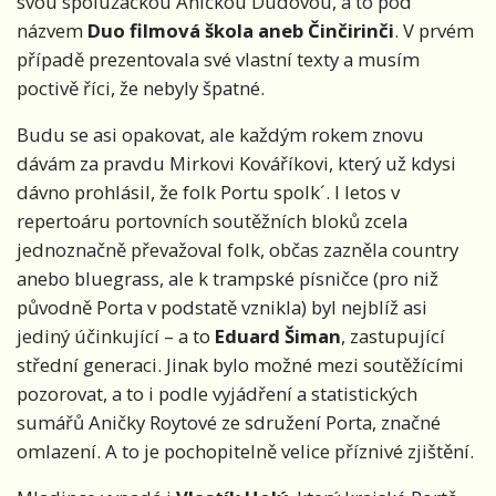
svou spolužačkou Aničkou Dudovou, a to pod
názvem
Duo filmová škola aneb Činčirinči
. V prvém
případě prezentovala své vlastní texty a musím
poctivě říci, že nebyly špatné.
Budu se asi opakovat, ale každým rokem znovu
dávám za pravdu Mirkovi Kováříkovi, který už kdysi
dávno prohlásil, že folk Portu spolk´. I letos v
repertoáru portovních soutěžních bloků zcela
jednoznačně převažoval folk, občas zazněla country
anebo bluegrass, ale k trampské písničce (pro niž
původně Porta v podstatě vznikla) byl nejblíž asi
jediný účinkující – a to
Eduard Šiman
, zastupující
střední generaci. Jinak bylo možné mezi soutěžícími
pozorovat, a to i podle vyjádření a statistických
sumářů Aničky Roytové ze sdružení Porta, značné
omlazení. A to je pochopitelně velice příznivé zjištění.