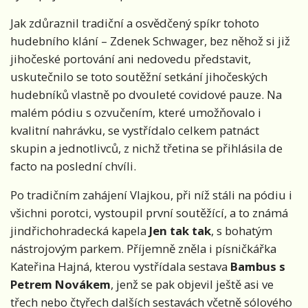
Jak zdůraznil tradiční a osvědčený spíkr tohoto
hudebního klání – Zdenek Schwager, bez něhož si již
jihočeské portování ani nedovedu představit,
uskutečnilo se toto soutěžní setkání jihočeských
hudebníků vlastně po dvouleté covidové pauze. Na
malém pódiu s ozvučením, které umožňovalo i
kvalitní nahrávku, se vystřídalo celkem patnáct
skupin a jednotlivců, z nichž třetina se přihlásila de
facto na poslední chvíli.
Po tradičním zahájení Vlajkou, při níž stáli na pódiu i
všichni porotci, vystoupil první soutěžící, a to známá
jindřichohradecká kapela
Jen tak tak
, s bohatým
nástrojovým parkem. Příjemně zněla i písničkářka
Kateřina Hajná, kterou vystřídala sestava
Bambus s
Petrem Novákem
, jenž se pak objevil ještě asi ve
třech nebo čtyřech dalších sestavách včetně sólového