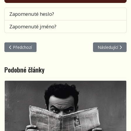
Zapomenuté heslo?
Zapomenuté jméno?
Předchozí článek: Jak dopadlo Moravskoslezské oblastní kolo Po
Další článek: Pra
Předchozí
Následující
Podobné články