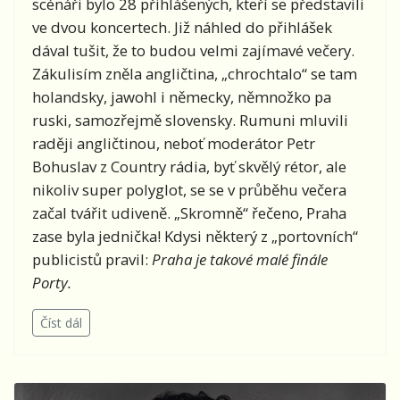
scénáři bylo 28 přihlášených, kteří se představili
ve dvou koncertech. Již náhled do přihlášek
dával tušit, že to budou velmi zajímavé večery.
Zákulisím zněla angličtina, „chrochtalo“ se tam
holandsky, jawohl i německy, němnožko pa
ruski, samozřejmě slovensky. Rumuni mluvili
raději angličtinou, neboť moderátor Petr
Bohuslav z Country rádia, byť skvělý rétor, ale
nikoliv super polyglot, se se v průběhu večera
začal tvářit udiveně. „Skromně“ řečeno, Praha
zase byla jednička! Kdysi některý z „portovních“
publicistů pravil:
Praha je takové malé finále
Porty.
Číst dál