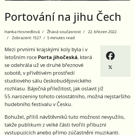
Portování na jihu Čech
Hanka Hosnedlová
Žhavá současnost
22. březen 2022
Zobrazení: 1527
5 minutes read
Mezi prvními krajskými koly byla i v
letošním roce
Porta jihočeská
, která
se odehrála už ve druhé březnové
sobotě, v přívětivém prostředí
studiového sálu českobudějovického
rozhlasu. Báječná příležitost, jak oslavit již
55.narozeniny tohoto celostátního, možná nejstaršího
hudebního festivalu v Česku.
Bohužel, příliš návštěvníků tuto možnost nevyužilo,
takže publikum z velké části tvořili příbuzní
vystupujících anebo přímo zúčastnění muzikanti.