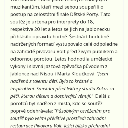
muzikantům, kteří mezi sebou soupeřili o
postup na celostátní finále Dětské Porty. Tato
soutěž je určena pro interprety do 18,
respektive 20 let a letos se jich na Jablonecku
přihlásilo opravdu hodně. Šestnáct hudebně
nadržených formací vystupovalo celé odpoledne
na zahradě pivovaru Volt před živým publikem a
odbornou porotou. Letos hodnotila umělecké
výkony i slavná jazzová zpěvačka původem z
Jablonce nad Nisou i Marta Kloučková:
"Jsem
nadšená z talentu dětí. Bylo to krásné a
inspirativní. Smekám před lektory studia Kokos za
péči, kterou dětem a dospívající věnují."
Další z
porotců byl nadšen z místa, kde se soutěž
poprvé odehrávala:
"Působivým osvěžením pro
soutěž bylo velmi přívětivé prostředí zahradní
restaurace Pivovaru Volt, ležící blízko přehradní