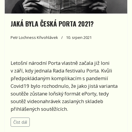
JAKÁ BYLA ČESKÁ PORTA 2021?
Petr Lochness Křivohlávek
10. srpen 2021
Letošní národní Porta vlastně začala již loni
v září, kdy jednala Rada festivalu Porta. Kvůli
předpokládaným komplikacím s pandemií
Covid19 bylo rozhodnulo, že jako jistá varianta
soutěže zůstane loňský formát ePorty, tedy
soutěž videonahrávek zaslaných skladeb
přihlášených soutěžících.
Číst dál