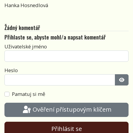
Hanka Hosnedlová
Žádný komentář
Přihlaste se, abyste mohl/a napsat komentář
Uživatelské jméno
Heslo
Zobra
Pamatuj si mě
Ověření přístupovým klíčem
Přihlásit se