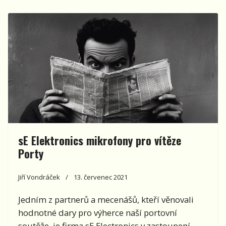
sE Elektronics mikrofony pro vítěze
Porty
Jiří Vondráček
13. červenec 2021
Jedním z partnerů a mecenášů, kteří věnovali
hodnotné dary pro výherce naší portovní
soutěže, je firma sE Electronics v zastoupení