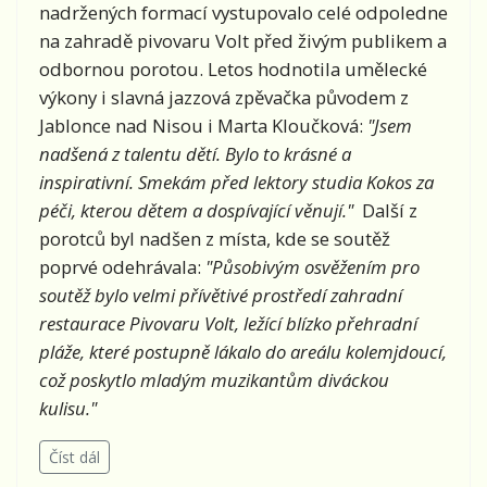
nadržených formací vystupovalo celé odpoledne
na zahradě pivovaru Volt před živým publikem a
odbornou porotou. Letos hodnotila umělecké
výkony i slavná jazzová zpěvačka původem z
Jablonce nad Nisou i Marta Kloučková:
"Jsem
nadšená z talentu dětí. Bylo to krásné a
inspirativní. Smekám před lektory studia Kokos za
péči, kterou dětem a dospívající věnují."
Další z
porotců byl nadšen z místa, kde se soutěž
poprvé odehrávala:
"Působivým osvěžením pro
soutěž bylo velmi přívětivé prostředí zahradní
restaurace Pivovaru Volt, ležící blízko přehradní
pláže, které postupně lákalo do areálu kolemjdoucí,
což poskytlo mladým muzikantům diváckou
kulisu."
Číst dál