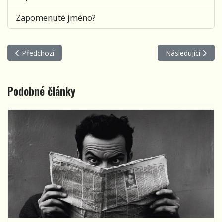
Zapomenuté jméno?
Předchozí článek: sE Elektronics mikrofony pro vítěze Porty
Další článek: Port
Předchozí
Následující
Podobné články