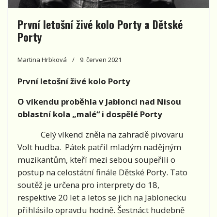
První letošní živé kolo Porty a Dětské
Porty
Martina Hrbková
9. červen 2021
První letošní živé kolo Porty
O víkendu proběhla v Jablonci nad Nisou
oblastní kola „malé“ i dospělé Porty
Celý víkend zněla na zahradě pivovaru
Volt hudba. Pátek patřil mladým nadějným
muzikantům, kteří mezi sebou soupeřili o
postup na celostátní finále Dětské Porty. Tato
soutěž je určena pro interprety do 18,
respektive 20 let a letos se jich na Jablonecku
přihlásilo opravdu hodně. Šestnáct hudebně