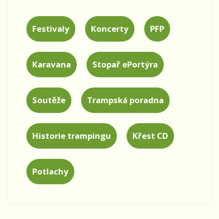
Festivaly
Koncerty
PFP
Karavana
Stopař ePortýra
Soutěže
Trampská poradna
Historie trampingu
Křest CD
Potlachy