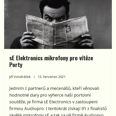
sE Elektronics mikrofony pro vítěze
Porty
Jiří Vondráček
13. červenec 2021
Jedním z partnerů a mecenášů, kteří věnovali
hodnotné dary pro výherce naší portovní
soutěže, je firma sE Electronics v zastoupení
firmou Audiopro. I tentokrát získají tři z finalistů
skvělé mikrofony sE a tak za ně firmě Audiopro