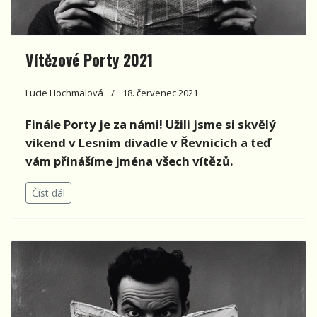
Vítězové Porty 2021
Lucie Hochmalová
18. červenec 2021
Finále Porty je za námi! Užili jsme si skvělý
víkend v Lesním divadle v Řevnicích a teď
vám přinášíme jména všech vítězů.
Číst dál