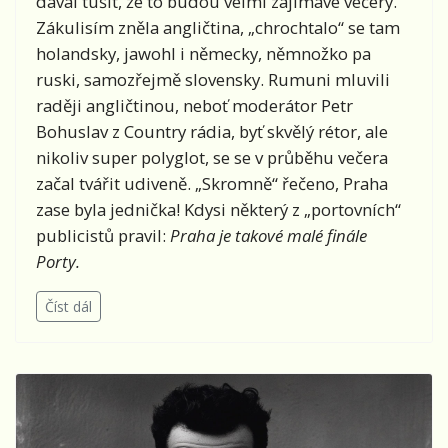
dával tušit, že to budou velmi zajímavé večery.
Zákulisím zněla angličtina, „chrochtalo“ se tam
holandsky, jawohl i německy, němnožko pa
ruski, samozřejmě slovensky. Rumuni mluvili
raději angličtinou, neboť moderátor Petr
Bohuslav z Country rádia, byť skvělý rétor, ale
nikoliv super polyglot, se se v průběhu večera
začal tvářit udiveně. „Skromně“ řečeno, Praha
zase byla jednička! Kdysi některý z „portovních“
publicistů pravil:
Praha je takové malé finále
Porty.
Číst dál