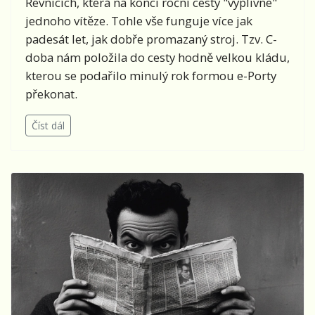
Řevnicích, která na konci roční cesty "vyplivne"
jednoho vítěze. Tohle vše funguje více jak
padesát let, jak dobře promazaný stroj. Tzv. C-
doba nám položila do cesty hodně velkou kládu,
kterou se podařilo minulý rok formou e-Porty
překonat.
Číst dál