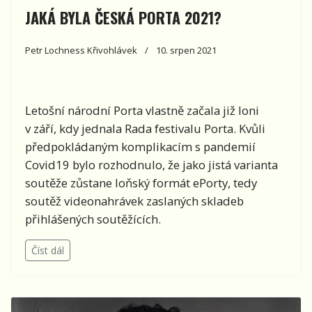
JAKÁ BYLA ČESKÁ PORTA 2021?
Petr Lochness Křivohlávek
10. srpen 2021
Letošní národní Porta vlastně začala již loni
v září, kdy jednala Rada festivalu Porta. Kvůli
předpokládaným komplikacím s pandemií
Covid19 bylo rozhodnulo, že jako jistá varianta
soutěže zůstane loňský formát ePorty, tedy
soutěž videonahrávek zaslaných skladeb
přihlášených soutěžících.
Číst dál