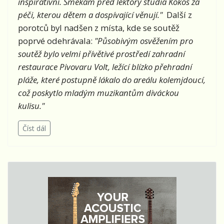
inspirativní. Smekám před lektory studia Kokos za
péči, kterou dětem a dospívající věnují."
Další z
porotců byl nadšen z místa, kde se soutěž
poprvé odehrávala:
"Působivým osvěžením pro
soutěž bylo velmi přívětivé prostředí zahradní
restaurace Pivovaru Volt, ležící blízko přehradní
pláže, které postupně lákalo do areálu kolemjdoucí,
což poskytlo mladým muzikantům diváckou
kulisu."
Číst dál