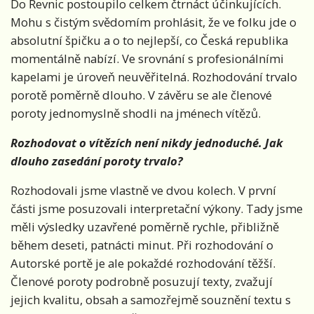
Do Řevnic postoupilo celkem čtrnáct účinkujících.
Mohu s čistým svědomím prohlásit, že ve folku jde o
absolutní špičku a o to nejlepší, co Česká republika
momentálně nabízí. Ve srovnání s profesionálními
kapelami je úroveň neuvěřitelná. Rozhodování trvalo
porotě poměrně dlouho. V závěru se ale členové
poroty jednomyslně shodli na jménech vítězů.
Rozhodovat o vítězích není nikdy jednoduché. Jak
dlouho zasedání poroty trvalo?
Rozhodovali jsme vlastně ve dvou kolech. V první
části jsme posuzovali interpretační výkony. Tady jsme
měli výsledky uzavřené poměrně rychle, přibližně
během deseti, patnácti minut. Při rozhodování o
Autorské portě je ale pokaždé rozhodování těžší.
Členové poroty podrobně posuzují texty, zvažují
jejich kvalitu, obsah a samozřejmě souznění textu s