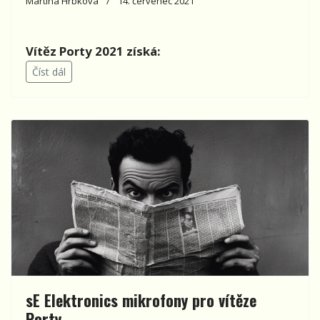
Martina Hrbková
14. červenec 2021
Vítěz Porty 2021 získá:
Číst dál
sE Elektronics mikrofony pro vítěze
Porty