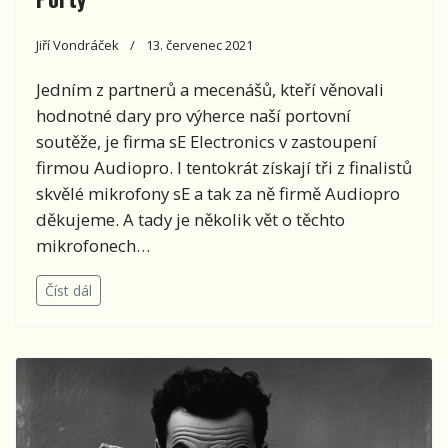
Jiří Vondráček
13. červenec 2021
Jedním z partnerů a mecenášů, kteří věnovali
hodnotné dary pro výherce naší portovní
soutěže, je firma sE Electronics v zastoupení
firmou Audiopro. I tentokrát získají tři z finalistů
skvělé mikrofony sE a tak za ně firmě Audiopro
děkujeme. A tady je několik vět o těchto
mikrofonech…
Číst dál