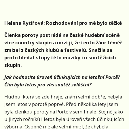
Helena Rytířová: Rozhodování pro mě bylo těžké
Členka poroty postrádá na české hudební scéně
více country skupin a mrzí ji, že tento žánr téměř
zmizel z českých klubů a festivalů. Snažila se
proto hledat stopy této muziky i u soutěžících
skupin.
Jak hodnotíte úroveň účinkujících na letošní Portě?
Čím byla letos pro vás soutěž zvláštní?
Hudbu, která se zde hraje, znám velmi dobře, nebyla
jsem letos v porotě poprvé. Před několika lety jsem
byla členkou poroty na Portě v semifinále. Stejně jako
u jiných ročníků i letos byla úroveň všech účinkujících
výborná. Osobně mě ale velmi mrzí, že chyběla