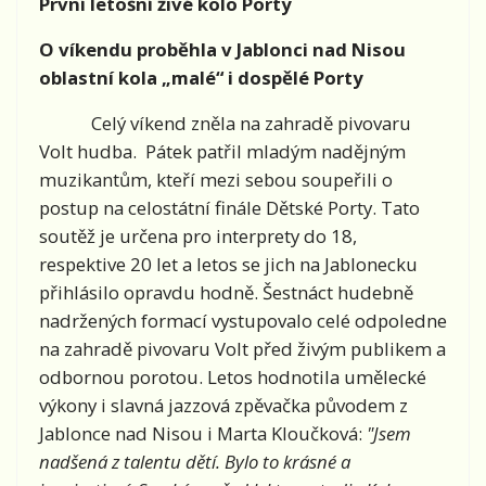
První letošní živé kolo Porty
O víkendu proběhla v Jablonci nad Nisou
oblastní kola „malé“ i dospělé Porty
Celý víkend zněla na zahradě pivovaru
Volt hudba. Pátek patřil mladým nadějným
muzikantům, kteří mezi sebou soupeřili o
postup na celostátní finále Dětské Porty. Tato
soutěž je určena pro interprety do 18,
respektive 20 let a letos se jich na Jablonecku
přihlásilo opravdu hodně. Šestnáct hudebně
nadržených formací vystupovalo celé odpoledne
na zahradě pivovaru Volt před živým publikem a
odbornou porotou. Letos hodnotila umělecké
výkony i slavná jazzová zpěvačka původem z
Jablonce nad Nisou i Marta Kloučková:
"Jsem
nadšená z talentu dětí. Bylo to krásné a