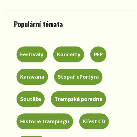
Populární témata
Festivaly
Koncerty
PFP
Karavana
Stopař ePortýra
Soutěže
Trampská poradna
Historie trampingu
Křest CD