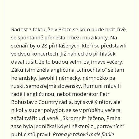
Radost z faktu, že v Praze se kolo bude hrát živě,
se spontánně přenesla i mezi muzikanty. Na
scénáři bylo 28 přihlášených, kteří se představili
ve dvou koncertech. Již náhled do přihlášek
dával tušit, že to budou velmi zajímavé večery.
Zákulisím zněla angličtina, „chrochtalo“ se tam
holandsky, jawohl i německy, němnožko pa
ruski, samozřejmě slovensky. Rumuni mluvili
raději angličtinou, neboť moderátor Petr
Bohuslav z Country rádia, byť skvělý rétor, ale
nikoliv super polyglot, se se v průběhu večera
začal tvářit udiveně. „Skromně“ řečeno, Praha
zase byla jednička! Kdysi některý z „portovních“
publicistů pravil:
Praha je takové malé finále