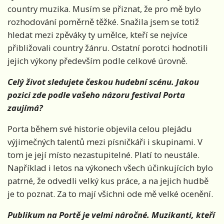
country muzika. Musím se přiznat, že pro mě bylo
rozhodování poměrně těžké. Snažila jsem se totiž
hledat mezi zpěváky ty umělce, kteří se nejvíce
přibližovali country žánru. Ostatní porotci hodnotili
jejich výkony především podle celkové úrovně.
Celý život sledujete českou hudební scénu. Jakou
pozici zde podle vašeho názoru festival Porta
zaujímá?
Porta během své historie objevila celou plejádu
výjimečných talentů mezi písničkáři i skupinami. V
tom je její místo nezastupitelné. Platí to neustále.
Například i letos na výkonech všech účinkujících bylo
patrné, že odvedli velký kus práce, a na jejich hudbě
je to poznat. Za to mají všichni ode mě velké ocenění.
Publikum na Portě je velmi náročné. Muzikanti, kteří