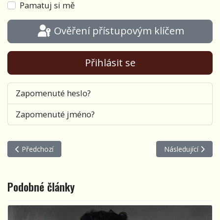
Pamatuj si mě
Ověření přístupovým klíčem
Přihlásit se
Zapomenuté heslo?
Zapomenuté jméno?
Předchozí článek: Hranice možností
Další článek: Sem
Předchozí
Následující
Podobné články