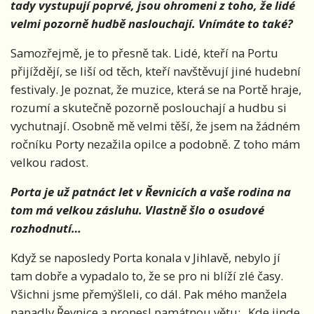
tady vystupují poprvé, jsou ohromeni z toho, že lidé
velmi pozorně hudbě naslouchají. Vnímáte to také?
Samozřejmě, je to přesně tak. Lidé, kteří na Portu
přijíždějí, se liší od těch, kteří navštěvují jiné hudební
festivaly. Je poznat, že muzice, která se na Portě hraje,
rozumí a skutečně pozorně poslouchají a hudbu si
vychutnají. Osobně mě velmi těší, že jsem na žádném
ročníku Porty nezažila opilce a podobně. Z toho mám
velkou radost.
Porta je už patnáct let v Řevnicích a vaše rodina na
tom má velkou zásluhu. Vlastně šlo o osudové
rozhodnutí…
Když se naposledy Porta konala v Jihlavě, nebylo jí
tam dobře a vypadalo to, že se pro ni blíží zlé časy.
Všichni jsme přemýšleli, co dál. Pak mého manžela
napadly Řevnice a pronesl památnou větu: „Kde jinde