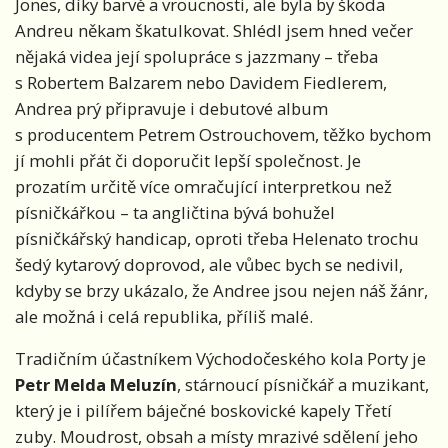
Jones, díky barvě a vroucnosti, ale byla by škoda
Andreu někam škatulkovat. Shlédl jsem hned večer
nějaká videa její spolupráce s jazzmany – třeba
s Robertem Balzarem nebo Davidem Fiedlerem,
Andrea prý připravuje i debutové album
s producentem Petrem Ostrouchovem, těžko bychom
jí mohli přát či doporučit lepší společnost. Je
prozatím určitě více omračující interpretkou než
písničkářkou – ta angličtina bývá bohužel
písničkářský handicap, oproti třeba Helenato trochu
šedý kytarový doprovod, ale vůbec bych se nedivil,
kdyby se brzy ukázalo, že Andree jsou nejen náš žánr,
ale možná i celá republika, příliš malé.
Tradičním účastníkem Východočeského kola Porty je
Petr Melda Meluzín
, stárnoucí písničkář a muzikant,
který je i pilířem báječné boskovické kapely Třetí
zuby. Moudrost, obsah a místy mrazivé sdělení jeho