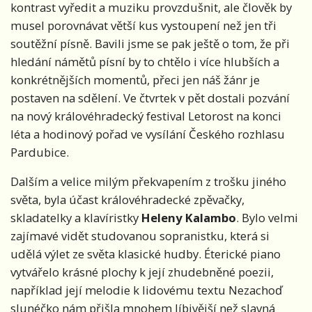
kontrast vyředit a muziku provzdušnit, ale člověk by
musel porovnávat větší kus vystoupení než jen tři
soutěžní písně. Bavili jsme se pak ještě o tom, že při
hledání námětů písní by to chtělo i více hlubších a
konkrétnějších momentů, přeci jen náš žánr je
postaven na sdělení. Ve čtvrtek v pět dostali pozvání
na nový královéhradecký festival Letorost na konci
léta a hodinový pořad ve vysílání Českého rozhlasu
Pardubice.
Dalším a velice milým překvapením z trošku jiného
světa, byla účast královéhradecké zpěvačky,
skladatelky a klavíristky
Heleny Kalambo
. Bylo velmi
zajímavé vidět studovanou sopranistku, která si
udělá výlet ze světa klasické hudby. Éterické piano
vytvářelo krásné plochy k její zhudebněné poezii,
například její melodie k lidovému textu Nezachoď
slunéčko nám přišla mnohem líbivější než slavná