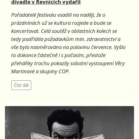
divadle v Řevnicích vydařil
Pořadatelé festivalu vsadili na naději, že o
prázdninách už se kultura rozjede a bude se
koncertovat. Celá soutěž v oblastních kolech se
tedy podřídila požadavkům min. zdravotnictví a
vše bylo nasměrováno na polovinu července. Vyšlo
to dokonce částečně i s počasím, přestože
přeháňky trochu pokazily sobotní vystoupení Věry
Martinové a skupiny COP.
Číst dál