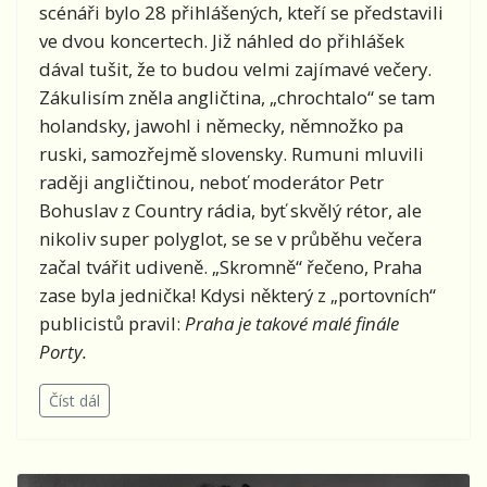
scénáři bylo 28 přihlášených, kteří se představili
ve dvou koncertech. Již náhled do přihlášek
dával tušit, že to budou velmi zajímavé večery.
Zákulisím zněla angličtina, „chrochtalo“ se tam
holandsky, jawohl i německy, němnožko pa
ruski, samozřejmě slovensky. Rumuni mluvili
raději angličtinou, neboť moderátor Petr
Bohuslav z Country rádia, byť skvělý rétor, ale
nikoliv super polyglot, se se v průběhu večera
začal tvářit udiveně. „Skromně“ řečeno, Praha
zase byla jednička! Kdysi některý z „portovních“
publicistů pravil:
Praha je takové malé finále
Porty.
Číst dál