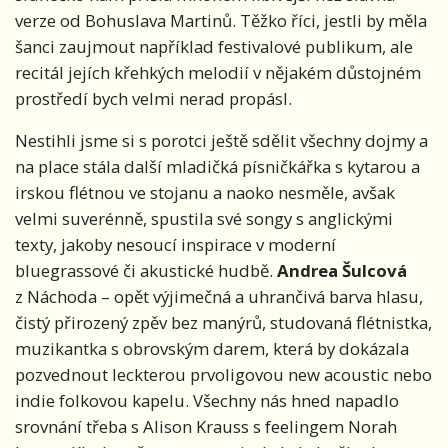
verze od Bohuslava Martinů. Těžko říci, jestli by měla
šanci zaujmout například festivalové publikum, ale
recitál jejích křehkých melodií v nějakém důstojném
prostředí bych velmi nerad propásl.
Nestihli jsme si s porotci ještě sdělit všechny dojmy a
na place stála další mladičká písničkářka s kytarou a
irskou flétnou ve stojanu a naoko nesměle, avšak
velmi suverénně, spustila své songy s anglickými
texty, jakoby nesoucí inspirace v moderní
bluegrassové či akustické hudbě.
Andrea Šulcová
z Náchoda – opět výjimečná a uhrančivá barva hlasu,
čistý přirozený zpěv bez manýrů, studovaná flétnistka,
muzikantka s obrovským darem, která by dokázala
pozvednout leckterou prvoligovou new acoustic nebo
indie folkovou kapelu. Všechny nás hned napadlo
srovnání třeba s Alison Krauss s feelingem Norah