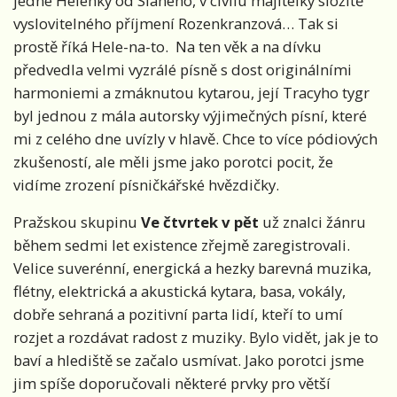
jedné Helenky od Slaného, v civilu majitelky složitě
vyslovitelného příjmení Rozenkranzová… Tak si
prostě říká Hele-na-to. Na ten věk a na dívku
předvedla velmi vyzrálé písně s dost originálními
harmoniemi a zmáknutou kytarou, její Tracyho tygr
byl jednou z mála autorsky výjimečných písní, které
mi z celého dne uvízly v hlavě. Chce to více pódiových
zkušeností, ale měli jsme jako porotci pocit, že
vidíme zrození písničkářské hvězdičky.
Pražskou skupinu
Ve čtvrtek v pět
už znalci žánru
během sedmi let existence zřejmě zaregistrovali.
Velice suverénní, energická a hezky barevná muzika,
flétny, elektrická a akustická kytara, basa, vokály,
dobře sehraná a pozitivní parta lidí, kteří to umí
rozjet a rozdávat radost z muziky. Bylo vidět, jak je to
baví a hlediště se začalo usmívat. Jako porotci jsme
jim spíše doporučovali některé prvky pro větší