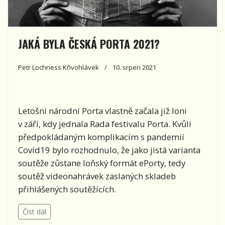
JAKÁ BYLA ČESKÁ PORTA 2021?
Petr Lochness Křivohlávek
10. srpen 2021
Letošní národní Porta vlastně začala již loni
v září, kdy jednala Rada festivalu Porta. Kvůli
předpokládaným komplikacím s pandemií
Covid19 bylo rozhodnulo, že jako jistá varianta
soutěže zůstane loňský formát ePorty, tedy
soutěž videonahrávek zaslaných skladeb
přihlášených soutěžících.
Číst dál