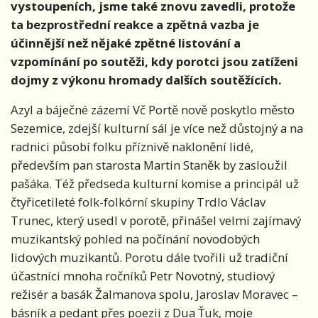
vystoupeních, jsme také znovu zavedli, protože
ta bezprostřední reakce a zpětná vazba je
účinnější než nějaké zpětné listování a
vzpomínání po soutěži, kdy porotci jsou zatíženi
dojmy z výkonu hromady dalších soutěžících.
Azyl a báječné zázemí Vč Portě nově poskytlo město
Sezemice, zdejší kulturní sál je více než důstojný a na
radnici působí folku příznivě naklonění lidé,
především pan starosta Martin Staněk by zasloužil
pašáka. Též předseda kulturní komise a principál už
čtyřicetileté folk-folkórní skupiny Trdlo Václav
Trunec, který usedl v porotě, přinášel velmi zajímavý
muzikantský pohled na počínání novodobých
lidových muzikantů. Porotu dále tvořili už tradiční
účastníci mnoha ročníků Petr Novotný, studiový
režisér a basák Žalmanova spolu, Jaroslav Moravec –
básník a pedant přes poezii z Dua Ťuk, moje