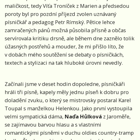
maličkost, tedy Víťa Troníček z Marien a předsedou
poroty byl pro pozdní příjezd zvolen uznávaný
písničkář a pedagog Petr Rímský. Pětice lehce
zamračených pánů možná působila přísně a občas
servírovala kritiku drsně, ale během dne zaznělo tolik
úžasných postřehů a mouder, že mi přišlo líto, že
v dobách mého soutěžení se debaty o písničkách,
textech a stylizaci na tak hluboké úrovni nevedly.
Začínali jsme v deset hodin dopoledne, písničkáři
hráli tři písně, kapely měly jednu píseň k dobru pro
doladění zvuku, o který se mistrovsky postaral Karel
Toupal s manželkou Helenkou. Jako první vystoupila
velmi sympatická dáma,
Naďa Hůlková
z Jaroměře,
se zajímavou barvou hlasu a s vlastními
romantickými písněmi v duchu oldies country-tramp