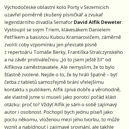
Východočeské oblastní kolo Porty v Sezemicích
uzavřel poměrně zkušený písničkář a zvukař
legendárního divadla Semafor
David
Alfik
Deweter
.
Vystoupil se svým Triem, klávesákem Danielem
Petříkem a basistou Kubou Kramarovičem, záměrně
zvolili coby vzpomínku jen převzaté písně
z repertoáru Tomáše Berky, Františka Stralczynského
a na závěr protiválečnou „Jó to jsem ještě žil“ od
Alfikova zaměstnavatele. Ale nemyslím, že to bylo
šťastně zvolené. Nejde o to, že by hráli špatně – byť
četba z tabletů samozřejmě brání vřelejšímu
kontaktu s publikem, Alfik zpívá dobře a věrohodně,
ale vlastně jsme si museli jako porotci pořád klást
otázku: proč to? Vždyť Alfik je sám o sobě zajímavý
autor i osobnost. Pochopil bych jednu píseň jako
poctu někomu, vloženou mezi jeho tvorbu, to může
vyznít a nabídnout i zajímavé srovnání, ale takhle