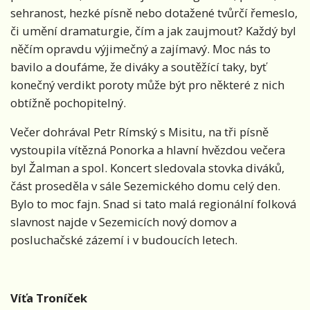
sehranost, hezké písně nebo dotažené tvůrčí řemeslo,
či umění dramaturgie, čím a jak zaujmout? Každý byl
něčím opravdu výjimečný a zajímavý. Moc nás to
bavilo a doufáme, že diváky a soutěžící taky, byť
konečný verdikt poroty může být pro některé z nich
obtížně pochopitelný.
Večer dohrával Petr Rímský s Misitu, na tři písně
vystoupila vítězná Ponorka a hlavní hvězdou večera
byl Žalman a spol. Koncert sledovala stovka diváků,
část proseděla v sále Sezemického domu celý den.
Bylo to moc fajn. Snad si tato malá regionální folková
slavnost najde v Sezemicích nový domov a
posluchačské zázemí i v budoucích letech.
Víťa Troníček