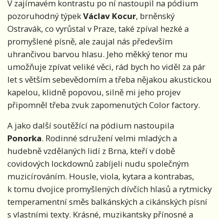
V zajímavém kontrastu po ní nastoupil na pódium
pozoruhodný týpek
Václav Kocur
, brněnský
Ostravák, co vyrůstal v Praze, také zpíval hezké a
promyšlené písně, ale zaujal nás především
uhrančivou barvou hlasu. Jeho měkký tenor mu
umožňuje zpívat veliké věci, rád bych ho viděl za pár
let s větším sebevědomím a třeba nějakou akustickou
kapelou, klidně popovou, silně mi jeho projev
připomněl třeba zvuk zapomenutých Color factory.
A jako další soutěžící na pódium nastoupila
Ponorka
. Rodinné sdružení velmi mladých a
hudebně vzdělaných lidí z Brna, kteří v době
covidových lockdownů zabíjeli nudu společným
muzicírováním. Housle, viola, kytara a kontrabas,
k tomu dvojice promyšlených dívčích hlasů a rytmicky
temperamentní směs balkánských a cikánských písní
s vlastními texty. Krásné, muzikantsky přínosné a