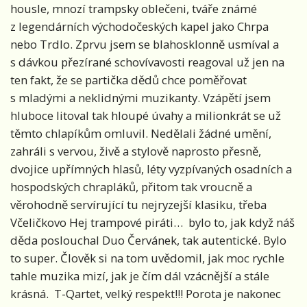
housle, mnozí trampsky oblečeni, tváře známé
z legendárních východočeských kapel jako Chrpa
nebo Trdlo. Zprvu jsem se blahosklonně usmíval a
s dávkou přezírané schovívavosti reagoval už jen na
ten fakt, že se partička dědů chce poměřovat
s mladými a neklidnými muzikanty. Vzápětí jsem
hluboce litoval tak hloupé úvahy a milionkrát se už
těmto chlapíkům omluvil. Nedělali žádné umění,
zahráli s vervou, živě a stylově naprosto přesně,
dvojice upřímných hlasů, léty vyzpívaných osadních a
hospodských chrapláků, přitom tak vroucně a
věrohodně servírující tu nejryzejší klasiku, třeba
Včeličkovo Hej trampové piráti… bylo to, jak když náš
děda poslouchal Duo Červánek, tak autentické. Bylo
to super. Člověk si na tom uvědomil, jak moc rychle
tahle muzika mizí, jak je čím dál vzácnější a stále
krásná. T-Qartet, velký respekt!!! Porota je nakonec