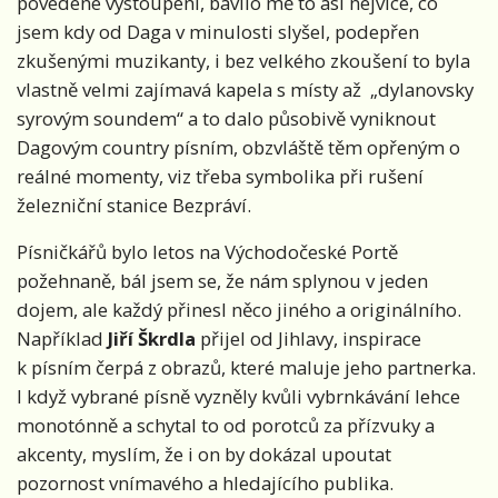
povedené vystoupení, bavilo mě to asi nejvíce, co
jsem kdy od Daga v minulosti slyšel, podepřen
zkušenými muzikanty, i bez velkého zkoušení to byla
vlastně velmi zajímavá kapela s místy až „dylanovsky
syrovým soundem“ a to dalo působivě vyniknout
Dagovým country písním, obzvláště těm opřeným o
reálné momenty, viz třeba symbolika při rušení
železniční stanice Bezpráví.
Písničkářů bylo letos na Východočeské Portě
požehnaně, bál jsem se, že nám splynou v jeden
dojem, ale každý přinesl něco jiného a originálního.
Například
Jiří Škrdla
přijel od Jihlavy, inspirace
k písním čerpá z obrazů, které maluje jeho partnerka.
I když vybrané písně vyzněly kvůli vybrnkávání lehce
monotónně a schytal to od porotců za přízvuky a
akcenty, myslím, že i on by dokázal upoutat
pozornost vnímavého a hledajícího publika.