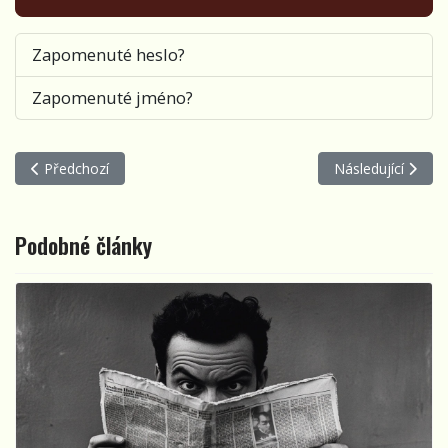
Zapomenuté heslo?
Zapomenuté jméno?
Předchozí článek: Porta překročila Práh – reportáž z Jihomoravs
Další článek: Obla
Předchozí
Následující
Podobné články