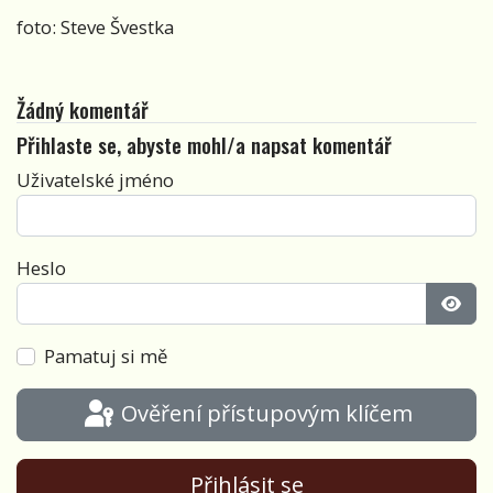
foto: Steve Švestka
Žádný komentář
Přihlaste se, abyste mohl/a napsat komentář
Uživatelské jméno
Heslo
Zobra
Pamatuj si mě
Ověření přístupovým klíčem
Přihlásit se