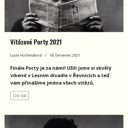
Vítězové Porty 2021
Lucie Hochmalová
18. červenec 2021
Finále Porty je za námi! Užili jsme si skvělý
víkend v Lesním divadle v Řevnicích a teď
vám přinášíme jména všech vítězů.
Číst dál