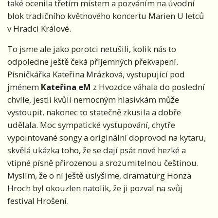
také ocenila třetím místem a pozváním na úvodní
blok tradičního květnového koncertu Marien U letců
v Hradci Králové.
To jsme ale jako porotci netušili, kolik nás to
odpoledne ještě čeká příjemných překvapení.
Písničkářka Kateřina Mrázková, vystupující pod
jménem
Kateřina eM
z Hvozdce váhala do poslední
chvíle, jestli kvůli nemocným hlasivkám může
vystoupit, nakonec to statečně zkusila a dobře
udělala. Moc sympatické vystupování, chytře
vypointované songy a originální doprovod na kytaru,
skvělá ukázka toho, že se dají psát nové hezké a
vtipné písně přirozenou a srozumitelnou češtinou.
Myslím, že o ní ještě uslyšíme, dramaturg Honza
Hroch byl okouzlen natolik, že ji pozval na svůj
festival Hrošení.