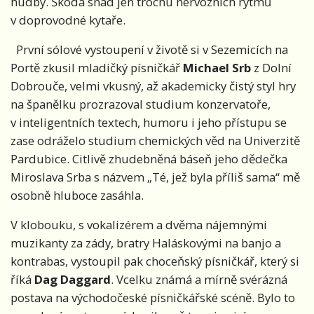
hudby. Škoda snad jen trochu nervózních rytmů
v doprovodné kytaře.
První sólové vystoupení v životě si v Sezemicích na
Portě zkusil mladičký písničkář
Michael Srb
z Dolní
Dobrouče, velmi vkusný, až akademicky čistý styl hry
na španělku prozrazoval studium konzervatoře,
v inteligentních textech, humoru i jeho přístupu se
zase odráželo studium chemických věd na Univerzitě
Pardubice. Citlivě zhudebněná báseň jeho dědečka
Miroslava Srba s názvem „Té, jež byla příliš sama“ mě
osobně hluboce zasáhla.
V klobouku, s vokalizérem a dvěma nájemnými
muzikanty za zády, bratry Haláskovými na banjo a
kontrabas, vystoupil pak choceňský písničkář, který si
říká
Dag Daggard
. Vcelku známá a mírně svérázná
postava na východočeské písničkářské scéně. Bylo to