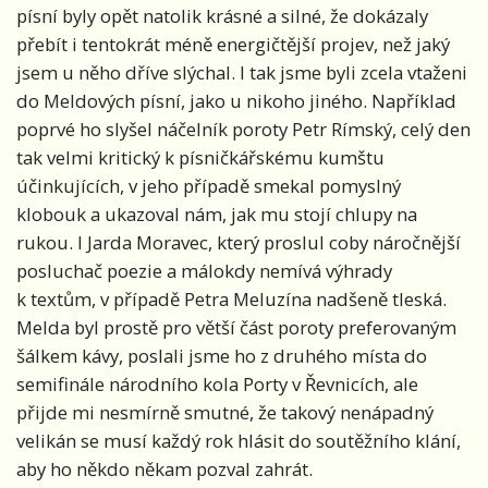
písní byly opět natolik krásné a silné, že dokázaly
přebít i tentokrát méně energičtější projev, než jaký
jsem u něho dříve slýchal. I tak jsme byli zcela vtaženi
do Meldových písní, jako u nikoho jiného. Například
poprvé ho slyšel náčelník poroty Petr Rímský, celý den
tak velmi kritický k písničkářskému kumštu
účinkujících, v jeho případě smekal pomyslný
klobouk a ukazoval nám, jak mu stojí chlupy na
rukou. I Jarda Moravec, který proslul coby náročnější
posluchač poezie a málokdy nemívá výhrady
k textům, v případě Petra Meluzína nadšeně tleská.
Melda byl prostě pro větší část poroty preferovaným
šálkem kávy, poslali jsme ho z druhého místa do
semifinále národního kola Porty v Řevnicích, ale
přijde mi nesmírně smutné, že takový nenápadný
velikán se musí každý rok hlásit do soutěžního klání,
aby ho někdo někam pozval zahrát.