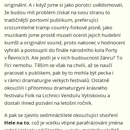
originální. A i když jsme si jako porotci uvědomovali,
že budou mít problém získat na svou stranu to
tradičnější portovní publikum, preferující
srozumitelné tramp-country-folkové písně, jako
muzikanti jsme prostě museli ocenit jejich hudební
kumšt a originální sound, proto nakonec v hodnocení
vyhráli a postoupili do finále národního kola Porty
v Řevnicích. Ale jestli je v nich budoucnost žánru? To
říci nemohu. Těším se však na chvíli, až se naučí
pracovat s publikem, pak by to mohla být pecka i
v rámci dramaturgie velkých festivalů. Ostatně
okouzlili i přítomnou dramaturgyni krásného
festivalu Folk na Lichnici Vendulu Vytiskovou a
dostali ihned pozvání na letošní ročník.
A pak se zjevilo sedmnáctileté okouzlující stvoření
Hele na to
, což je vcelku vtipné parafrázování jména