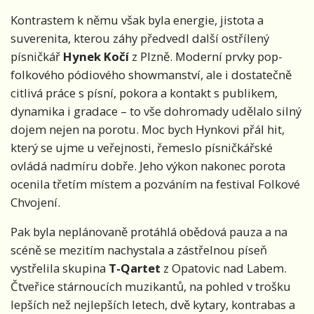
Kontrastem k němu však byla energie, jistota a
suverenita, kterou záhy předvedl další ostřílený
písničkář
Hynek Kočí
z Plzně. Moderní prvky pop-
folkového pódiového showmanství, ale i dostatečně
citlivá práce s písní, pokora a kontakt s publikem,
dynamika i gradace – to vše dohromady udělalo silný
dojem nejen na porotu. Moc bych Hynkovi přál hit,
který se ujme u veřejnosti, řemeslo písničkářské
ovládá nadmíru dobře. Jeho výkon nakonec porota
ocenila třetím místem a pozváním na festival Folkové
Chvojení.
Pak byla neplánovaně protáhlá obědová pauza a na
scéně se mezitím nachystala a zástřelnou píseň
vystřelila skupina
T-Qartet
z Opatovic nad Labem.
Čtveřice stárnoucích muzikantů, na pohled v trošku
lepších než nejlepších letech, dvě kytary, kontrabas a