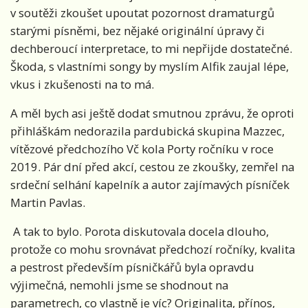
v soutěži zkoušet upoutat pozornost dramaturgů
starými písněmi, bez nějaké originální úpravy či
dechberoucí interpretace, to mi nepřijde dostatečné.
Škoda, s vlastními songy by myslím Alfik zaujal lépe,
vkus i zkušenosti na to má.
A měl bych asi ještě dodat smutnou zprávu, že oproti
přihláškám nedorazila pardubická skupina Mazzec,
vítězové předchozího Vč kola Porty ročníku v roce
2019. Pár dní před akcí, cestou ze zkoušky, zemřel na
srdeční selhání kapelník a autor zajímavých písníček
Martin Pavlas.
A tak to bylo. Porota diskutovala docela dlouho,
protože co mohu srovnávat předchozí ročníky, kvalita
a pestrost především písničkářů byla opravdu
výjimečná, nemohli jsme se shodnout na
parametrech, co vlastně je víc? Originalita, přínos,