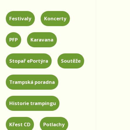
Festivaly
Koncerty
PFP
Karavana
Stopař ePortýra
Soutěže
Trampská poradna
Historie trampingu
Křest CD
Potlachy