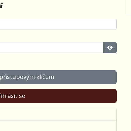
ář
Zobrazit 
 přístupovým klíčem
ihlásit se