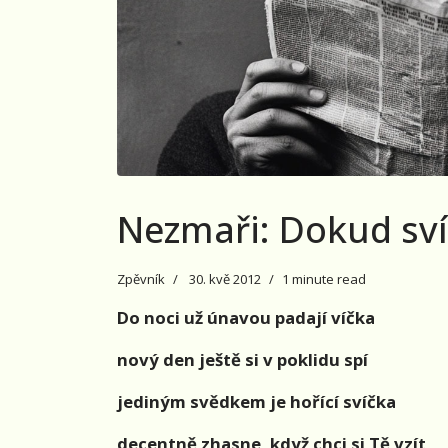
Nezmaři: Dokud sví
Zpěvník
30. kvě 2012
1 minute read
Do noci už únavou padají víčka
nový den ještě si v poklidu spí
jediným svědkem je hořící svíčka
decentně zhasne, když chci si Tě vzít