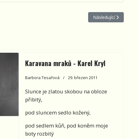
h
Další článek: Nezmaři: 
Následující
Karavana mraků - Karel Kryl
Barbora Tesařová
29. březen 2011
Slunce je zlatou skobou na obloze
přibitý,
pod sluncem sedlo kožený,
pod sedlem kůň, pod koněm moje
boty rozbitý