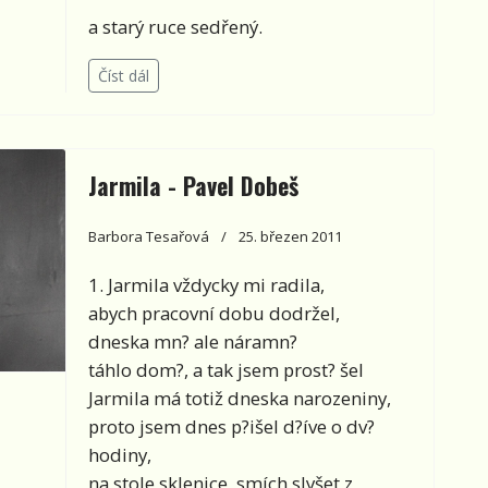
a starý ruce sedřený.
Číst dál
Jarmila - Pavel Dobeš
Barbora Tesařová
25. březen 2011
1. Jarmila vždycky mi radila,
abych pracovní dobu dodržel,
dneska mn? ale náramn?
táhlo dom?, a tak jsem prost? šel
Jarmila má totiž dneska narozeniny,
proto jsem dnes p?išel d?íve o dv?
hodiny,
na stole sklenice, smích slyšet z