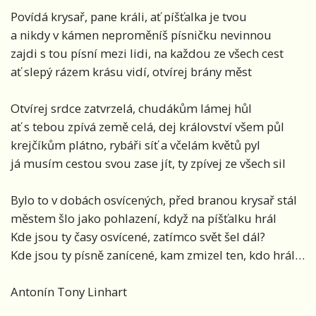
Povídá krysař, pane králi, ať píšťalka je tvou
a nikdy v kámen neproměníš písničku nevinnou
zajdi s tou písní mezi lidi, na každou ze všech cest
ať slepý rázem krásu vidí, otvírej brány měst
Otvírej srdce zatvrzelá, chudákům lámej hůl
ať s tebou zpívá země celá, dej království všem půl
krejčíkům plátno, rybáři síť a včelám květů pyl
já musím cestou svou zase jít, ty zpívej ze všech sil
Bylo to v dobách osvícených, před branou krysař stál
městem šlo jako pohlazení, když na píšťalku hrál
Kde jsou ty časy osvícené, zatímco svět šel dál?
Kde jsou ty písně zanícené, kam zmizel ten, kdo hrál…
Antonín Tony Linhart