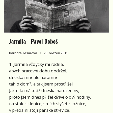
Jarmila - Pavel Dobeš
Barbora Tesařová
25. březen 2011
1. Jarmila vždycky mi radila,
abych pracovní dobu dodržel,
dneska mn? ale náramn?
táhlo dom?, a tak jsem prost? šel
Jarmila má totiž dneska narozeniny,
proto jsem dnes p?išel d?íve o dv? hodiny,
na stole sklenice, smích slyšet z ložnice,
v p?edsíni stojí pánské st?evíce.