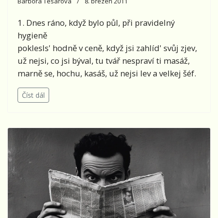
Barbora Tesařová
8. březen 2011
1. Dnes ráno, když bylo půl, při pravidelný
hygieně
poklesls' hodně v ceně, když jsi zahlíd' svůj zjev,
už nejsi, co jsi býval, tu tvář nespraví ti masáž,
marně se, hochu, kasáš, už nejsi lev a velkej šéf.
Číst dál