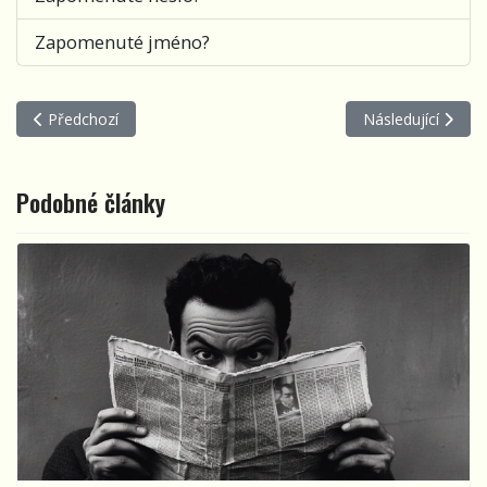
Zapomenuté jméno?
Předchozí článek: Hádej, kdo tě má rád
Další článek: Dru
Předchozí
Následující
Podobné články