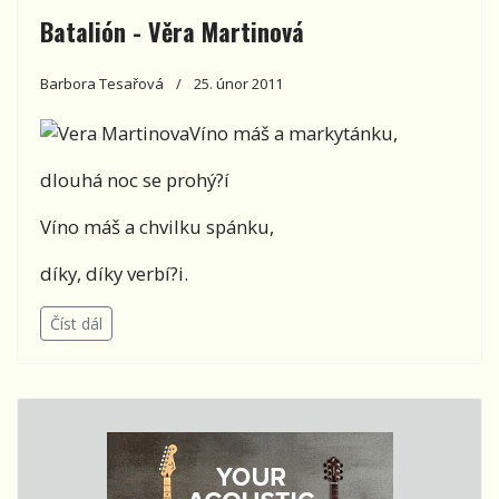
Batalión - Věra Martinová
Barbora Tesařová
25. únor 2011
Víno máš a markytánku,
dlouhá noc se prohý?í
Víno máš a chvilku spánku,
díky, díky verbí?i.
Číst dál