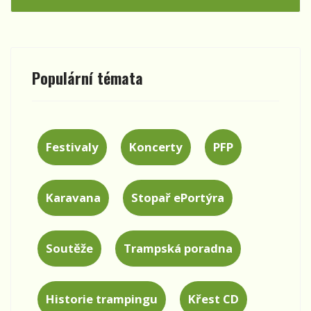
Populární témata
Festivaly
Koncerty
PFP
Karavana
Stopař ePortýra
Soutěže
Trampská poradna
Historie trampingu
Křest CD