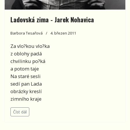
Ladovská zima - Jarek Nohavica
Barbora Tesařová
4. březen 2011
Za vlo?kou vlo?ka
z oblohy padá
chvilinku po?ká
a potom taje
Na staré sesli
sedí pan Lada
obrázky kreslí
zimního kraje
Číst dál