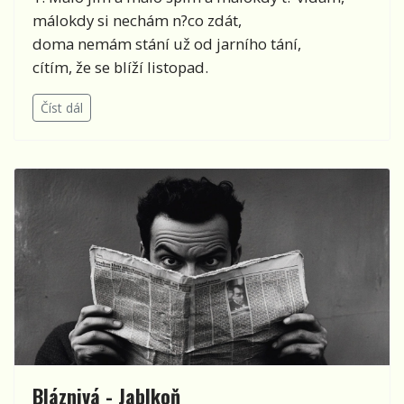
málokdy si nechám n?co zdát,
doma nemám stání už od jarního tání,
cítím, že se blíží listopad.
Číst dál
Bláznivá - Jablkoň