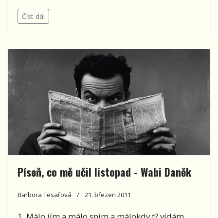
Číst dál
Píseň, co mě učil listopad - Wabi Daněk
Barbora Tesařová
21. březen 2011
1. Málo jím a málo spím a málokdy t? vídám,