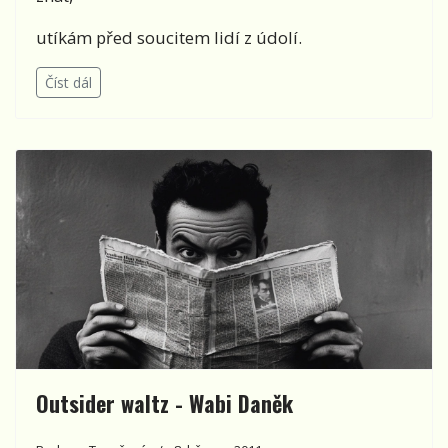
utíkám před soucitem lidí z údolí.
Číst dál
Outsider waltz - Wabi Daněk