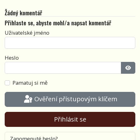
Žádný komentář
Přihlaste se, abyste mohl/a napsat komentář
Uživatelské jméno
Heslo
Zobra
Pamatuj si mě
Ověření přístupovým klíčem
Přihlásit se
Zapomenuté heslo?