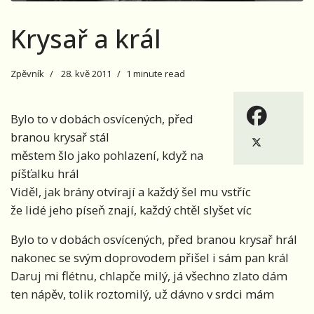
Krysař a král
Zpěvník
28. kvě 2011
1 minute read
Bylo to v dobách osvícených, před
branou krysař stál
městem šlo jako pohlazení, když na
píšťalku hrál
Viděl, jak brány otvírají a každý šel mu vstříc
že lidé jeho píseň znají, každý chtěl slyšet víc
Bylo to v dobách osvícených, před branou krysař hrál
nakonec se svým doprovodem přišel i sám pan král
Daruj mi flétnu, chlapče milý, já všechno zlato dám
ten nápěv, tolik roztomilý, už dávno v srdci mám