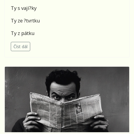
Ty s vají?ky
Ty ze ?tvrtku
Ty z pátku
Číst dál