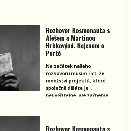
účinkování ve folkové
skupině Zhasni i na jeho
aktuální hudební tvorbu.
Rozhovor Kosmonauta s
Alešem a Martinou
Hrbkovými. Nejenom o
Portě
Na začátek našeho
rozhovoru musím říct, že
množství projektů, které
společně děláte je
neuvěřitelné, ale začneme
Portou. Jak jste se k pořádání
Jihomoravského oblastního
kola (30.4.) dostali a jak to
letošní hodnotíte?
Rozhovor Kosmonauta s