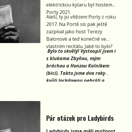
elektrickou kytaru byl hostem
Porty 2021.
Aleši, ty jsi vítězem Porty z roku
2017. Na Portě sis pak ještě
zazpíval jako host Terezy
Balonové a teď konečně ve
vlastním recitálu. Jaké to bylo?
Bylo to skvělý! Vystoupil jsem i
s klukama Zbyňou, mým
bráchou a Honzou Kalníkem
(bicí). Takto jsme dva roky
kvůli lockdownu nehráli a
vlastně to bylo moje první
vystoupení po této pauze.
Připadal jsem si ztrémovanej,
jako když jsem šel na Portu
Pár otázek pro Ladybirds
jako soutěžící. Lidi v publiku
byli ale opravdu skvělý a
Ladybirds jsme měli možnost
koncert jsme si hodně užili.