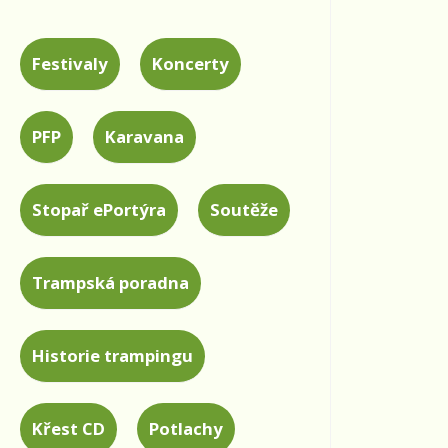
Festivaly
Koncerty
PFP
Karavana
Stopař ePortýra
Soutěže
Trampská poradna
Historie trampingu
Křest CD
Potlachy