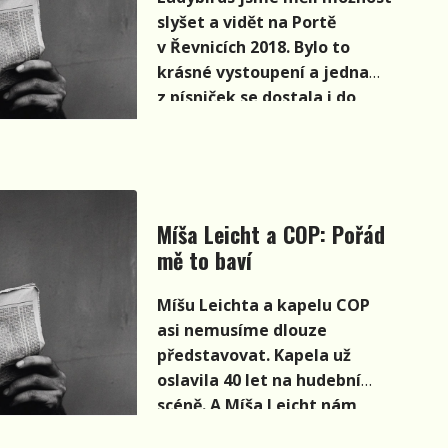
slyšet a vidět na Portě
v Řevnicích 2018. Bylo to
krásné vystoupení a jedna
z písniček se dostala i do
video-sestřihu Porty pro ČT
Art. Trio Ladybirds tvoří od
roku 2009: Alena Schernstein
Vítová (kytara, zpěv,
kapelnice), Zuzana Šírová
Míša Leicht a COP: Pořád
(housle, zpěv) a Anička
mě to baví
Olejníková (basa, zpěv).
Několik otázek jsme položili
Míšu Leichta a kapelu COP
Alence Schernstein Vítové.
asi nemusíme dlouze
představovat. Kapela už
oslavila 40 let na hudební
scéně. A Míša Leicht nám
před Portou odpověděl na