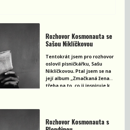
Rozhovor Kosmonauta se
Sašou Niklíčkovou
Tentokrát jsem pro rozhovor
oslovil písničkářku, Sašu
Niklíčkovou. Ptal jsem se na
její album „Zmačkaná žena“ i
třeba na to, co ji inspiruje k
psaní.
Rozhovor Kosmonauta s
Blondýnou