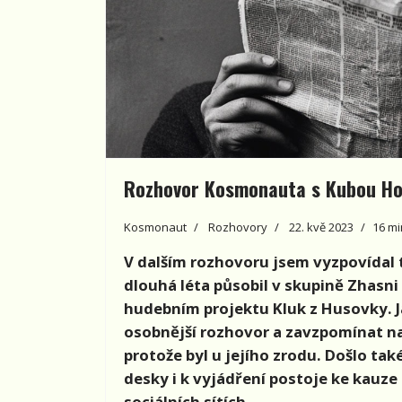
Rozhovor Kosmonauta s Kubou H
Kosmonaut
Rozhovory
22. kvě 2023
16 mi
V dalším rozhovoru jsem vyzpovídal 
dlouhá léta působil v skupině Zhasni
hudebním projektu Kluk z Husovky. Ja
osobnější rozhovor a zavzpomínat na 
protože byl u jejího zrodu. Došlo ta
desky i k vyjádření postoje ke kauze 
sociálních sítích.