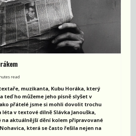
orákem
nutes read
textaře, muzikanta, Kubu Horáka, který
 a teď ho můžeme jeho písně slyšet v
ko přátelé jsme si mohli dovolit trochu
léta v textové dílně Slávka Janouška,
ké na aktuálnější dění kolem připravované
Nohavica, která se často řešila nejen na