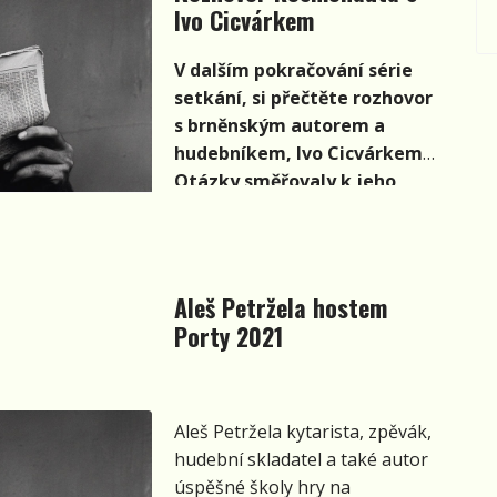
Ivo Cicvárkem
V dalším pokračování série
setkání, si přečtěte rozhovor
s brněnským autorem a
hudebníkem, Ivo Cicvárkem.
Otázky směřovaly k jeho
tvorbě, ale postupně jsme se
dostali až k názorům na
současný folk i hudební
kritiku.
Aleš Petržela hostem
Porty 2021
Aleš Petržela kytarista, zpěvák,
hudební skladatel a také autor
úspěšné školy hry na