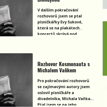
V dalším pokračování
rozhovorů jsem se ptal
písničkářky Evy Sukové,
která se na plakátech
koncertů skrývá pod
jménem Blondýna.
Rozhovor Kosmonauta s
Michalem Vaňkem
Pro pokračování rozhovorů
se zajímavými autory jsem
oslovil písničkáře a
divadelníka, Michala Vaňka.
Ptal jsem se na jeho