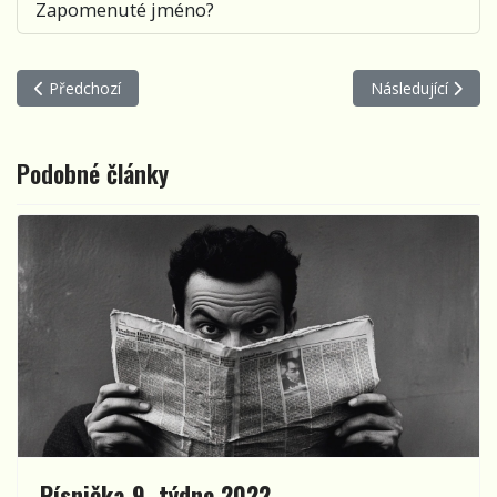
Zapomenuté jméno?
Předchozí článek: Písnička 46. týdne 2024
Další článek: Písn
Předchozí
Následující
Podobné články
Písnička 9. týdne 2022