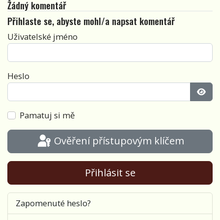
Žádný komentář
Přihlaste se, abyste mohl/a napsat komentář
Uživatelské jméno
Heslo
Zobra
Pamatuj si mě
Ověření přístupovým klíčem
Přihlásit se
Zapomenuté heslo?