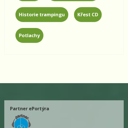
Historie trampingu
Křest CD
Potlachy
Partner ePortýra