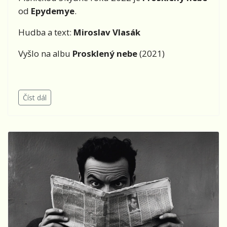
od
Epydemye
.
Hudba a text:
Miroslav Vlasák
Vyšlo na albu
Prosklený nebe
(2021)
Číst dál