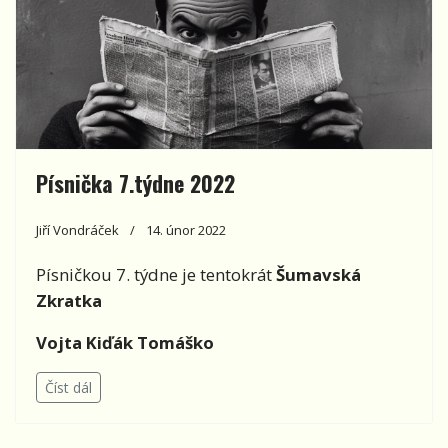
Písnička 7.týdne 2022
Jiří Vondráček
14. únor 2022
Písničkou 7. týdne je tentokrát
Šumavská
Zkratka
Vojta Kiďák Tomáško
Číst dál