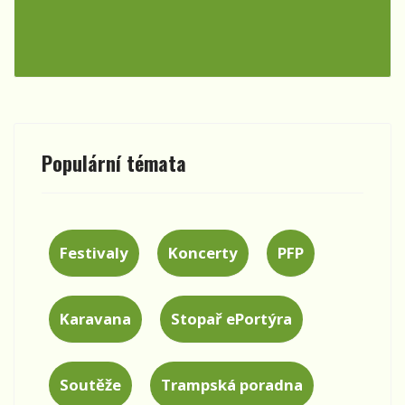
Populární témata
Festivaly
Koncerty
PFP
Karavana
Stopař ePortýra
Soutěže
Trampská poradna