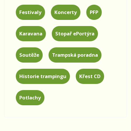
Festivaly
Koncerty
PFP
Karavana
Stopař ePortýra
Soutěže
Trampská poradna
Historie trampingu
Křest CD
Potlachy