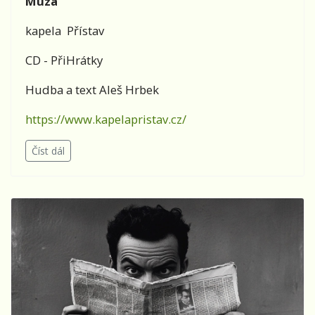
Múza
kapela Přístav
CD - PřiHrátky
Hudba a text Aleš Hrbek
https://www.kapelapristav.cz/
Číst dál