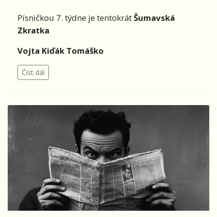
Písničkou 7. týdne je tentokrát
Šumavská
Zkratka
Vojta Kiďák Tomáško
Číst dál