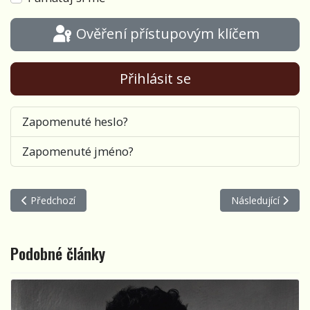
Ověření přístupovým klíčem
Přihlásit se
Zapomenuté heslo?
Zapomenuté jméno?
Předchozí článek: Písnička 44. týdne 2023
Další článek: Písn
Předchozí
Následující
Podobné články