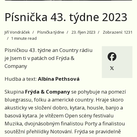
Písnička 43. týdne 2023
Jiří Vondráček
Písnička týdne
23. říjen 2023
Zobrazení: 1231
1 minute read
Písničkou 43. týdne an Country rádiu
je Jsem ti v patách od Frýda
&
C
ompany
Hudba a text:
Albína Pethsová
Skupina
Frýda & Company
se pohybuje na pomezí
bluegrassu, folku a americké country. Hraje skoro
akusticky ve složení dobro, kytara, housle, banjo a
basová kytara. Je vítězem Open scény festivalu
Muzika, dvojnásobným finalistou Porty a finalistou
soutěžní přehlídky Notování. Frýda se pravidelně