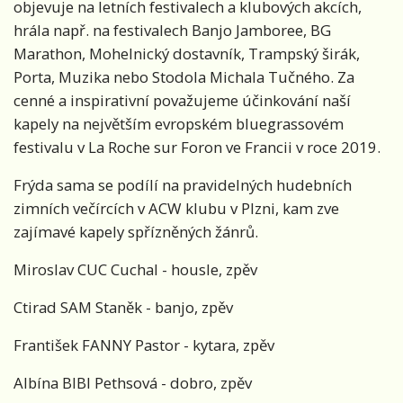
objevuje na letních festivalech a klubových akcích,
hrála např. na festivalech Banjo Jamboree, BG
Marathon, Mohelnický dostavník, Trampský širák,
Porta, Muzika nebo Stodola Michala Tučného. Za
cenné a inspirativní považujeme účinkování naší
kapely na největším evropském bluegrassovém
festivalu v La Roche sur Foron ve Francii v roce 2019.
Frýda sama se podílí na pravidelných hudebních
zimních večírcích v ACW klubu v Plzni, kam zve
zajímavé kapely spřízněných žánrů.
Miroslav CUC Cuchal - housle, zpěv
Ctirad SAM Staněk - banjo, zpěv
František FANNY Pastor - kytara, zpěv
Albína BIBI Pethsová - dobro, zpěv